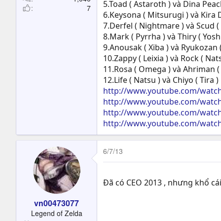
5.Toad ( Astaroth ) và Dina Pea
7
6.Keysona ( Mitsurugi ) và Kira
7.Derfel ( Nightmare ) và Scud ( 
8.Mark ( Pyrrha ) và Thiry ( Yosh
9.Anousak ( Xiba ) và Ryukozan (
10.Zappy ( Leixia ) và Rock ( Nat
11.Rosa ( Omega ) và Ahriman ( 
12.Life ( Natsu ) và Chiyo ( Tira )
http://www.youtube.com/wat
http://www.youtube.com/watc
http://www.youtube.com/watch
http://www.youtube.com/watc
6/7/13
Đã có CEO 2013 , nhưng khổ cái
vn00473077
Legend of Zelda