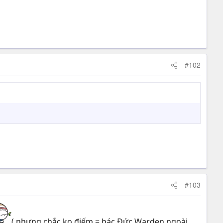
#102
#103
( nhưng chắc ko điếm = bác Đức Warden ngoài