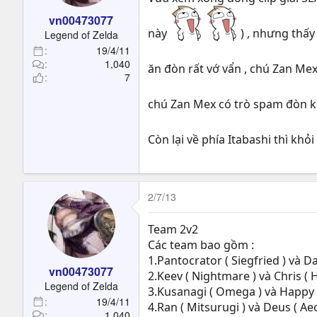
vn00473077
này
) , nhưng thấy
Legend of Zelda
19/4/11
1,040
ăn đòn rất vớ vẩn , chú Zan Mex
7
chú Zan Mex có trò spam đòn 
Còn lại về phía Itabashi thì khỏ
2/7/13
Team 2v2
Các team bao gồm :
1.Pantocrator ( Siegfried ) và 
vn00473077
2.Keev ( Nightmare ) và Chris ( H
Legend of Zelda
3.Kusanagi ( Omega ) và Happy 
19/4/11
4.Ran ( Mitsurugi ) và Deus ( Ae
1,040