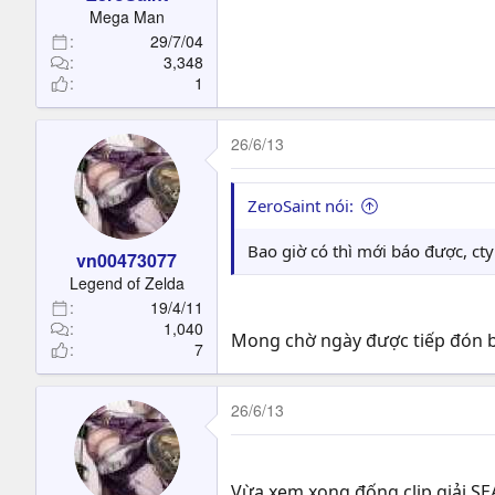
t
Mega Man
e
29/7/04
r
3,348
1
26/6/13
ZeroSaint nói:
Bao giờ có thì mới báo được, cty
vn00473077
Legend of Zelda
19/4/11
1,040
Mong chờ ngày được tiếp đón b
7
26/6/13
Vừa xem xong đống clip giải SE