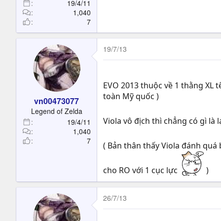
19/4/11
1,040
7
19/7/13
EVO 2013 thuộc về 1 thằng XL tê
toàn Mỹ quốc )
vn00473077
Legend of Zelda
Viola vô địch thì chẳng có gì là 
19/4/11
1,040
7
( Bản thân thấy Viola đánh quá
cho RO với 1 cục lực
)
26/7/13