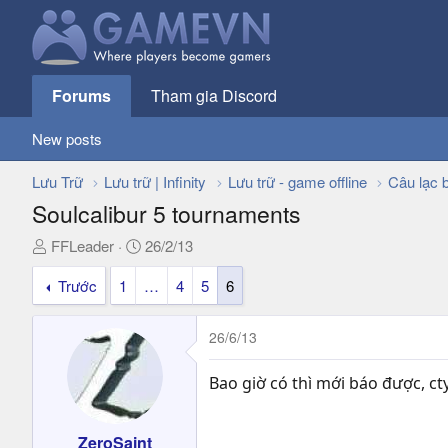
Forums
Tham gia Discord
New posts
Lưu Trữ
Lưu trữ | Infinity
Lưu trữ - game offline
Câu lạc 
Soulcalibur 5 tournaments
T
N
FFLeader
26/2/13
h
g
Trước
1
…
4
5
6
r
à
e
y
a
g
26/6/13
d
ử
s
i
Bao giờ có thì mới báo được, cty
t
a
r
ZeroSaint