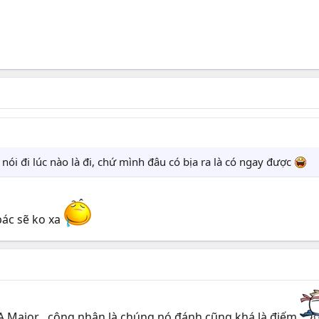
 nói đi lúc nào là đi, chứ mình đâu có bịa ra là có ngay được
ác sẽ ko xa
A Major , công nhận là chúng nó đánh cũng khá là điếm