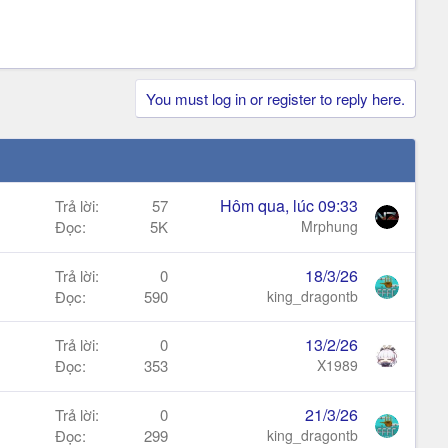
You must log in or register to reply here.
Hôm qua, lúc 09:33
Trả lời
57
Đọc
5K
Mrphung
18/3/26
Trả lời
0
Đọc
590
king_dragontb
13/2/26
Trả lời
0
Đọc
353
X1989
21/3/26
Trả lời
0
Đọc
299
king_dragontb