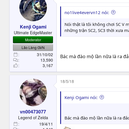
no1live4evervn12 nói:
Nói thật là tôi không chơi SC V
Kenji Ogami
những trận SC2, SC3 thời xưa mà
Ultimate EdgeMaster
Moderator
Lão Làng GVN
31/10/02
Bác mà đào mộ lần nữa là ra đ
13,590
3,167
18/5/18
Kenji Ogami nói:
vn00473077
Legend of Zelda
Bác mà đào mộ lần nữa là ra đả
19/4/11