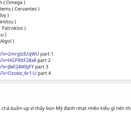
ch ( Omega )
 Dems ( Cervantes )
Ivy )
imitsu )
 Patroklos )
su )
Algol )
ch?v=2mrglzIUqWU
part 1
h?v=HGPRitF28x8
part 2
?v=JIeF24WIyFY
part 3
h?v=Ozobz_6r1-U
part 4
 chả buồn up vì thấy bọn Mỹ đánh nhạt nhẽo kiểu gì nên th