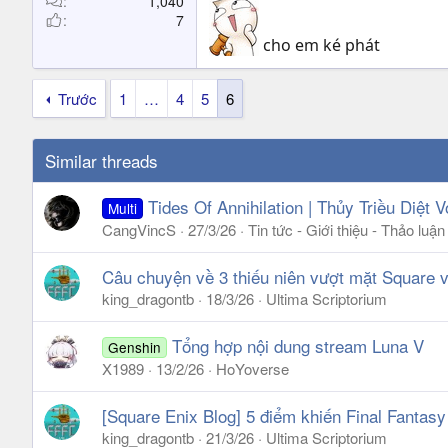
1,040
7
cho em ké phát
Trước
1
…
4
5
6
Similar threads
Tides Of Annihilation | Thủy Triều Diệt 
Multi
CangVincS
27/3/26
Tin tức - Giới thiệu - Thảo lu
Câu chuyện về 3 thiếu niên vượt mặt Square v
king_dragontb
18/3/26
Ultima Scriptorium
Tổng hợp nội dung stream Luna V
Genshin
X1989
13/2/26
HoYoverse
[Square Enix Blog] 5 điểm khiến Final Fantasy
king_dragontb
21/3/26
Ultima Scriptorium