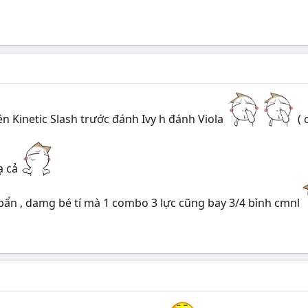
n Kinetic Slash trước đánh Ivy h đánh Viola
( 
lạ cả
 bẩn , damg bé tí mà 1 combo 3 lực cũng bay 3/4 bình cmnl