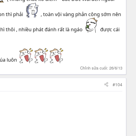
on thì phải
, toàn vội vàng phản công sớm nên
hì thôi , nhiều phát đánh rất là ngáo
được cái
 lúa luôn
Chỉnh sửa cuối:
26/6/13
#104