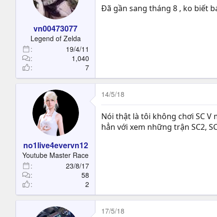
Đã gần sang tháng 8 , ko biết b
vn00473077
Legend of Zelda
19/4/11
1,040
7
14/5/18
Nói thật là tôi không chơi SC V
hẳn với xem những trận SC2, SC3
no1live4evervn12
Youtube Master Race
23/8/17
58
2
17/5/18