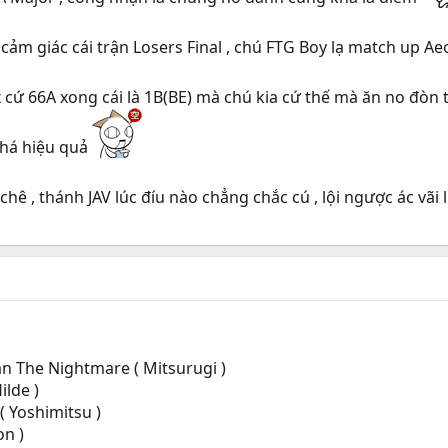
 cảm giác cái trận Losers Final , chú FTG Boy lạ match up Ae
 cứ 66A xong cái là 1B(BE) mà chú kia cứ thế mà ăn no đòn t
khá hiệu quả
i chê , thánh JAV lúc đíu nào chẳng chắc cú , lội ngược ác vãi
Dan The Nightmare ( Mitsurugi )
ilde )
( Yoshimitsu )
on )