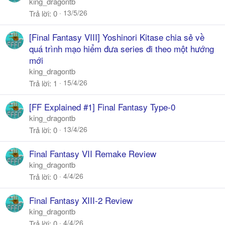
king_dragontb
13/5/26
Trả lời
0
[Final Fantasy VIII] Yoshinori Kitase chia sẻ về
quá trình mạo hiểm đưa series đi theo một hướng
mới
king_dragontb
15/4/26
Trả lời
1
[FF Explained #1] Final Fantasy Type-0
king_dragontb
13/4/26
Trả lời
0
Final Fantasy VII Remake Review
king_dragontb
4/4/26
Trả lời
0
Final Fantasy XIII-2 Review
king_dragontb
4/4/26
Trả lời
0