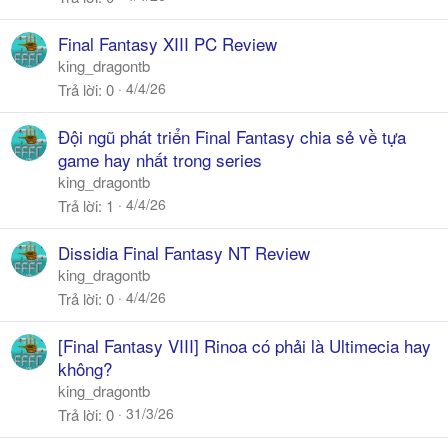
Final Fantasy XIII PC Review
king_dragontb
4/4/26
Trả lời
0
Đội ngũ phát triển Final Fantasy chia sẻ về tựa
game hay nhất trong series
king_dragontb
4/4/26
Trả lời
1
Dissidia Final Fantasy NT Review
king_dragontb
4/4/26
Trả lời
0
[Final Fantasy VIII] Rinoa có phải là Ultimecia hay
không?
king_dragontb
31/3/26
Trả lời
0