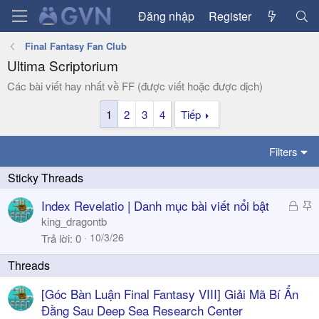
Đăng nhập
Register
Final Fantasy Fan Club
Ultima Scriptorium
Các bài viết hay nhất về FF (được viết hoặc được dịch)
1
2
3
4
Tiếp
Filters
Đ
S
Index Revelatio | Danh mục bài viết nổi bật
ã
t
king_dragontb
k
i
10/3/26
Trả lời
0
h
c
ó
k
a
y
[Góc Bàn Luận Final Fantasy VIII] Giải Mã Bí Ẩn
Đằng Sau Deep Sea Research Center