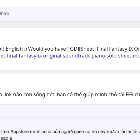
thiệu
 bit English :) Would you have '[GD][Sheet] Final Fantasy IX 
-final-fantasy-ix-original-soundtrack-piano-solo-sheet-mu
ó link nào còn sống hết! bạn có thể giúp mình chỗ tải FF9 c
ải trên Appstore mình có id của người quen có trò này mượn tải thì tả
 sao ạ