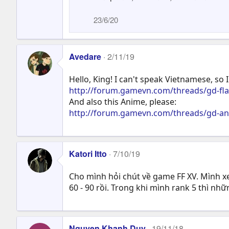
23/6/20
Avedare
2/11/19
Hello, King! I can't speak Vietnamese, so
http://forum.gamevn.com/threads/gd-flac-
And also this Anime, please:
http://forum.gamevn.com/threads/gd-anim
Katori Itto
7/10/19
Cho mình hỏi chút về game FF XV. Mình x
60 - 90 rồi. Trong khi mình rank 5 thì nh
Nguyen Khanh Duy
19/11/18