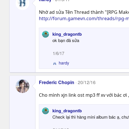
Nhờ ad sửa Tên Thread thành "[RPG Maker
http://forum.gamevn.com/threads/rpg-mak
king_dragontb
ok bạn đã sửa
1/6/17
hardy
R
e
a
c
Frederic Chopin
20/12/16
t
i
Cho mình xjn link ost mp3 ff xv với bác ơi 
o
n
s
king_dragontb
:
Check lại thì hàng mini album bác ạ, ch