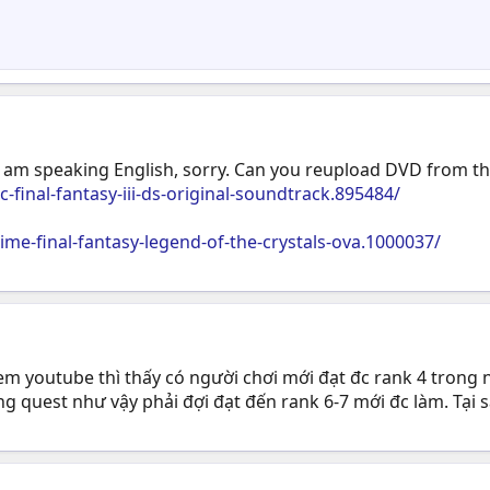
 I am speaking English, sorry. Can you reupload DVD from th
final-fantasy-iii-ds-original-soundtrack.895484/
e-final-fantasy-legend-of-the-crystals-ova.1000037/
em youtube thì thấy có người chơi mới đạt đc rank 4 tron
ững quest như vậy phải đợi đạt đến rank 6-7 mới đc làm. Tại s