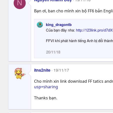
N
Bạn ơi, ban cho mình xin bộ FF6 bản Engl
king_dragontb
Của bạn đây nha:
http://123link.pro/d7
FFVI khi phát hành tiếng Anh bị đổi thành
20/11/18
itns2nite
19/11/17
Cho mình xin link download FF tatics andro
usp=sharing
Thanks bạn.