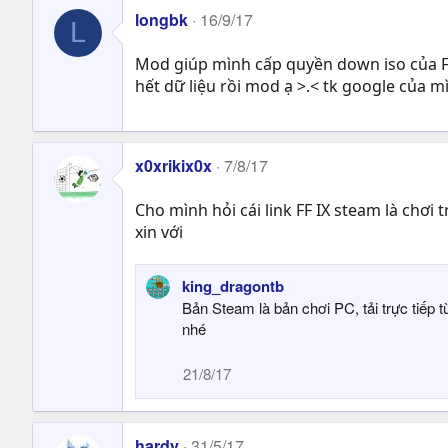
longbk
16/9/17
L
Mod giúp mình cấp quyền down iso của FF 
hết dữ liệu rồi mod ạ >.< tk google của m
x0xrikix0x
7/8/17
Cho mình hỏi cái link FF IX steam là chơi
xin với
king_dragontb
Bản Steam là bản chơi PC, tải trực tiếp 
nhé
21/8/17
hardy
31/5/17