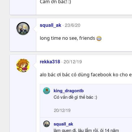
Cảm ơn bác! :)
squall_ak
23/6/20
long time no see, friends
rekka318
20/12/19
alo bác ơi bác có dùng facebook ko cho 
king_dragontb
Có vấn đề gì thế bác :)
20/12/19
squall_ak
làm quen đi, lâu lắm rồi, ôi 14 năm