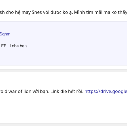
ish cho hệ may Snes với đươc ko ạ. Mình tìm mãi ma ko thấ
dXSqhm
 FF III nha bạn
id war of lion với bạn. Link die hết rồi.
https://drive.goog