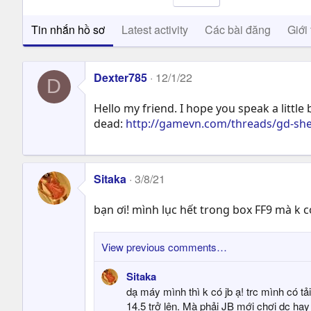
Tin nhắn hồ sơ
Latest activity
Các bài đăng
Giới 
Dexter785
12/1/22
D
Hello my friend. I hope you speak a little
dead:
http://gamevn.com/threads/gd-sheet
Sitaka
3/8/21
bạn ơi! mình lục hết trong box FF9 mà k c
View previous comments…
Sitaka
dạ máy mình thì k có jb ạ! trc mình có t
14.5 trở lên. Mà phải JB mới chơi dc hay