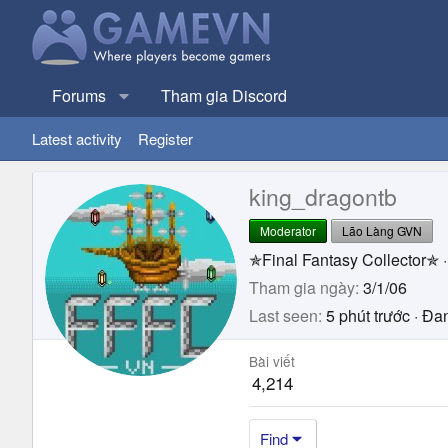
Forums
Tham gia Discord
Latest activity
Register
king_dragontb
Moderator
Lão Làng GVN
✯Final Fantasy Collector✯
·
Tham gia ngày
3/1/06
Last seen
5 phút trước
·
Đan
Bài viết
4,214
Find