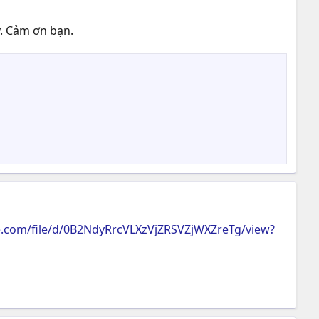
y. Cảm ơn bạn.
le.com/file/d/0B2NdyRrcVLXzVjZRSVZjWXZreTg/view?