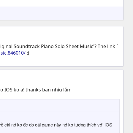
Original Soundtrack Piano Solo Sheet Music'? The link í
sic.846010/
:(
ho IOS ko ạ! thanks bạn nhìu lắm
i về cài nó ko đc do cái game này nó ko tương thích với IOS