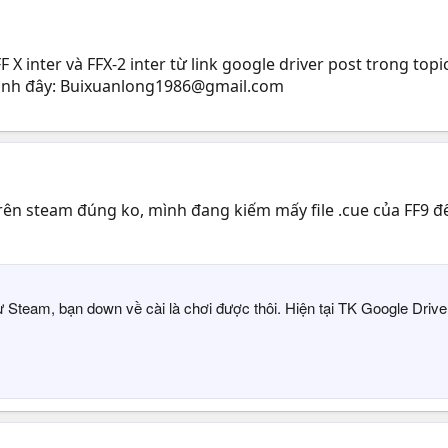
X inter và FFX-2 inter từ link google driver post trong to
ình đây:
Buixuanlong1986@gmail.com
 trên steam đúng ko, mình đang kiếm mấy file .cue của FF9 để
từ Steam, bạn down về cài là chơi được thôi. Hiện tại TK Google Driv