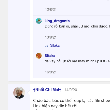
12/8/21
king_dragontb
Đúng rồi bạn ơi, phải JB mới chơi được,
13/8/21
Sitaka
R
e
Sitaka
a
dạ vậy nếu jb rồi mà máy mình up IOS 14
c
t
i
16/8/21
o
n
s
†Nhất Chi Mai†
:
14/9/20
Chào bác, bác có thể reup lại các file sh
Link hiện nay die hết rồi