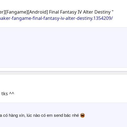
][Fangame][Android] Final Fantasy IV Alter Destiny "
er-fangame-final-fantasy-iv-alter-destiny.1354209/
, tks ^^
ưa có hàng xin, lúc nào có em send bác nhé