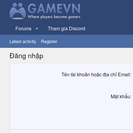
Forums
Tham gia Discord
Latest activity
Register
Đăng nhập
Tên tài khoản hoặc địa chỉ Email
Mật khẩu