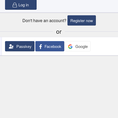
Log in
Don't have an account?
Register now
or
Passkey
Facebook
Google