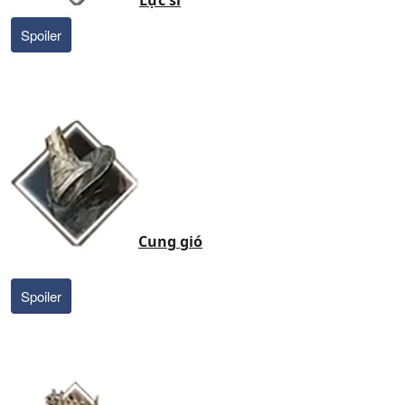
Lực sĩ
Spoiler
Cung gió
Spoiler