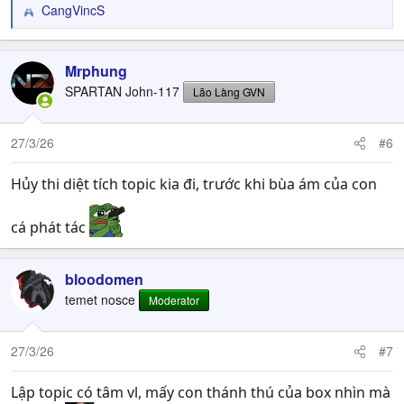
CangVincS
R
e
a
c
Mrphung
t
SPARTAN John-117
Lão Làng GVN
i
o
n
27/3/26
#6
s
:
Hủy thi diệt tích topic kia đi, trước khi bùa ám của con
cá phát tác
bloodomen
temet nosce
Moderator
27/3/26
#7
Lập topic có tâm vl, mấy con thánh thú của box nhìn mà