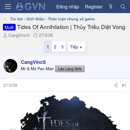
Đăng nhập
Register
Tin tức - Giới thiệu - Thảo luận chung về game
Tides Of Annihilation | Thủy Triều Diệt Vong
Multi
T
N
CangVincS
27/3/26
h
g
1
2
3
Tiếp
r
à
e
y
a
g
CangVincS
d
ử
Mr & Ms Pac-Man
Lão Làng GVN
s
i
t
a
27/3/26
#1
r
t
e
r