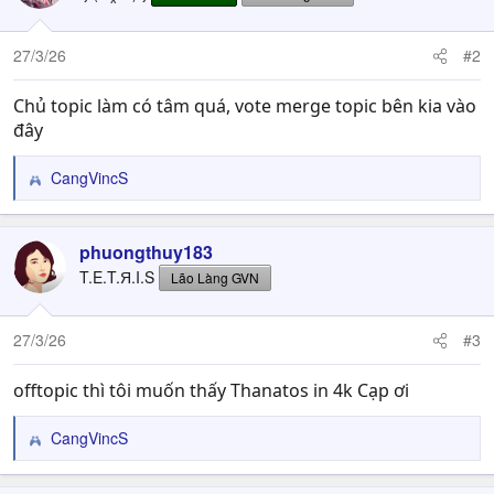
o
n
27/3/26
#2
s
:
Chủ topic làm có tâm quá, vote merge topic bên kia vào
đây
CangVincS
R
e
a
c
phuongthuy183
t
T.E.T.Я.I.S
Lão Làng GVN
i
o
n
27/3/26
#3
s
:
offtopic thì tôi muốn thấy Thanatos in 4k Cạp ơi
CangVincS
R
e
a