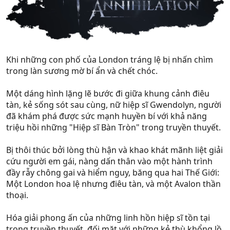
Khi những con phố của London tráng lệ bị nhấn chìm
trong làn sương mờ bí ẩn và chết chóc.
Một dáng hình lặng lẽ bước đi giữa khung cảnh điêu
tàn, kẻ sống sót sau cùng, nữ hiệp sĩ Gwendolyn, người
đã khám phá được sức mạnh huyền bí với khả năng
triệu hồi những "Hiệp sĩ Bàn Tròn" trong truyền thuyết.
Bị thôi thúc bởi lòng thù hận và khao khát mãnh liệt giải
cứu người em gái, nàng dấn thân vào một hành trình
đầy rẫy chông gai và hiểm nguy, băng qua hai Thế Giới:
Một London hoa lệ nhưng điêu tàn, và một Avalon thần
thoại.
Hóa giải phong ấn của những linh hồn hiệp sĩ tồn tại
trong truyền thuyết, đối mặt với những kẻ thù khổng lồ,