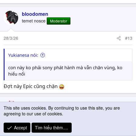
bloodomen
temet nosce
Moderator
28/3/26
#13
Yukianesa nói:
con này ko phải sony phát hành mà vẫn chặn vùng, ko
hiểu nổi
Đợt này Epic cũng chặn
dambut89
This site uses cookies. By continuing to use this site, you are
Gordon "λ-2" Freeman
Lão Làng GVN
agreeing to our use of cookies.
Accept
Tìm hiểu thêm.…
28/3/26
#14