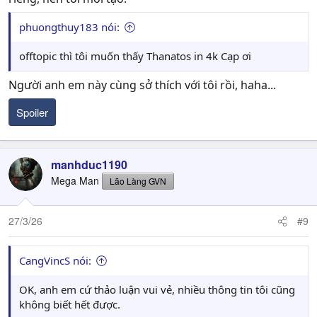
phuongthuy183 nói:
offtopic thì tôi muốn thấy Thanatos in 4k Cạp ơi
Người anh em này cùng sở thích với tôi rồi, haha...
Spoiler
manhduc1190
Mega Man
Lão Làng GVN
27/3/26
#9
CangVincS nói:
OK, anh em cứ thảo luận vui vẻ, nhiều thông tin tôi cũng
không biết hết được.