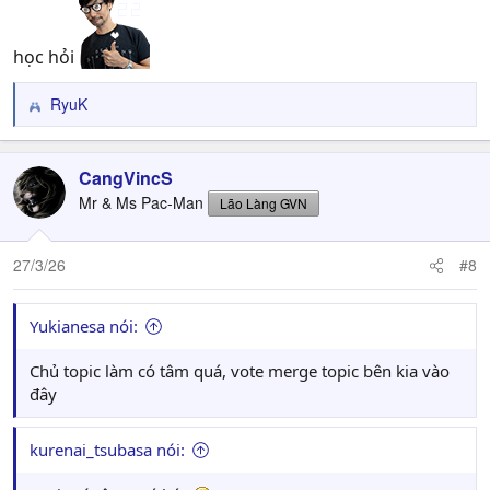
học hỏi
RyuK
R
e
a
c
CangVincS
t
Mr & Ms Pac-Man
Lão Làng GVN
i
o
n
27/3/26
#8
s
:
Yukianesa nói:
Chủ topic làm có tâm quá, vote merge topic bên kia vào
đây
kurenai_tsubasa nói: