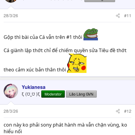
28/3/26
#11
Gộp thì bài của Cá vẫn trên #1 thôi
Cá giành lập thớt chỉ để chiếm quyền sửa Tiêu đề thớt
theo cảm xúc bản thân thôi
Yukianesa
ξ (⩌‸⩌ )ξ
Moderator
Lão Làng GVN
28/3/26
#12
con này ko phải sony phát hành mà vẫn chặn vùng, ko
hiểu nổi