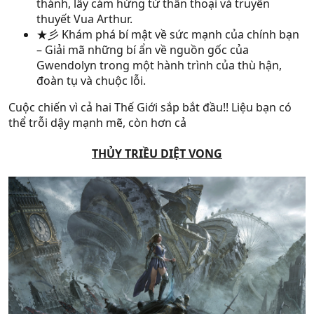
thánh, lấy cảm hứng từ thần thoại và truyền
thuyết Vua Arthur.
★彡 Khám phá bí mật về sức mạnh của chính bạn
– Giải mã những bí ẩn về nguồn gốc của
Gwendolyn trong một hành trình của thù hận,
đoàn tụ và chuộc lỗi.
Cuộc chiến vì cả hai Thế Giới sắp bắt đầu!! Liệu bạn có
thể trỗi dậy mạnh mẽ, còn hơn cả
THỦY TRIỀU DIỆT VONG