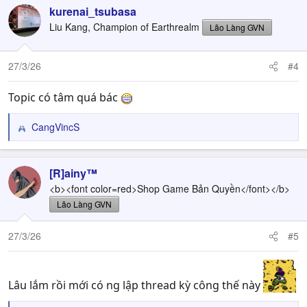
c
kurenai_tsubasa
t
Liu Kang, Champion of Earthrealm
Lão Làng GVN
i
o
n
27/3/26
#4
s
:
Topic có tâm quá bác
CangVincS
R
e
a
c
[R]ainy™
t
<b><font color=red>Shop Game Bản Quyền</font></b>
i
Lão Làng GVN
o
n
27/3/26
#5
s
:
Lâu lắm rồi mới có ng lập thread kỳ công thế này