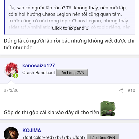
Ủa, sao có người lập rồi à? Tôi không thấy, nên mới lập,
có tí hơi hướng Chaos Legion nên tôi cũng quan tâm,
trước cũng có nói trong topic Chaos Legion, nhưng thấy
Tides Of Annihilation cũng xứng đáng có topic riêng, nên
Click to expand...
tôi mới tạo.
Đúng là có người lập rồi bác nhưng không viết được chi
Người anh em này cùng sở thích với tôi rồi, haha...
tiết như bác
Spoiler
kanosaizo127
Crash Bandicoot
Lão Làng GVN
27/3/26
#10
Gộp đc thì gộp cái kia vào đây đi cho tiện
KOJIMA
<font color=red><b>!</b></font>
Lão Làng GVN