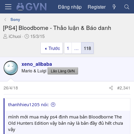
Đăng nhập
Register
Sony
[PS4] Bloodborne - Thảo luận & Báo danh
T
N
iChuoi
15/3/15
h
g
Trước
1
…
118
r
à
e
y
a
g
xeno_alibaba
d
ử
Mario & Luigi
Lão Làng GVN
s
i
t
a
26/4/18
#2,341
r
t
thanhhieu1205 nói:
e
r
mình mới mua máy ps4 định mua bản Bloodborne The
Old Hunters Edition vậy bản này là bản đầy đủ hết chưa
vậy