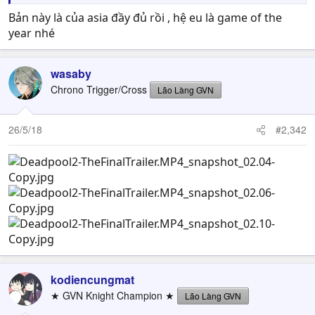
Bản này là của asia đầy đủ rồi , hệ eu là game of the
year nhé
wasaby
Chrono Trigger/Cross
Lão Làng GVN
26/5/18
#2,342
kodiencungmat
★ GVN Knight Champion ★
Lão Làng GVN