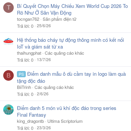
Bí Quyết Chọn Máy Chiếu Xem World Cup 2026 To
T
Rõ Như Ở Sân Vận Động
tocngan762
Sản phẩm điện tử
25/6/26
Trả lời
0
Hệ thống báo cháy tự động thông minh có kết nối
IoT và giám sát từ xa
thaihungphat
Các quảng cáo khác
13/7/26
Trả lời
0
Điểm danh mẫu ô dù cầm tay in logo làm quà
PS
B
tặng độc đáo
BiiTrinh
Các quảng cáo khác
2/6/26
Trả lời
0
Điểm danh 5 món vũ khí độc đáo trong series
Final Fantasy
king_dragontb
Ultima Scriptorium
23/3/26
Trả lời
0