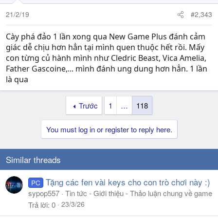
21/2/19
#2,343
Cày phá đảo 1 lần xong qua New Game Plus đánh cảm
giác dễ chịu hơn hẳn tại mình quen thuộc hết rồi. Mấy
con từng củ hành mình như Cledric Beast, Vica Amelia,
Father Gascoine,... mình đánh ung dung hơn hẳn. 1 lần
là qua
Trước
1
…
118
You must log in or register to reply here.
Similar threads
Tặng các fen vài keys cho con trò chơi này :)
PC
sypop557
Tin tức - Giới thiệu - Thảo luận chung về game
23/3/26
Trả lời
0