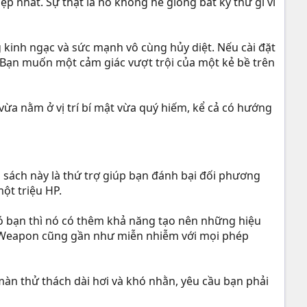
p nhất. Sự thật là nó không hề giống bất kỳ thứ gì vì
 kinh ngạc và sức mạnh vô cùng hủy diệt. Nếu cài đặt
. Bạn muốn một cảm giác vượt trội của một kẻ bề trên
ừa nằm ở vị trí bí mật vừa quý hiếm, kể cả có hướng
 sách này là thứ trợ giúp bạn đánh bại đối phương
ột triệu HP.
ó bạn thì nó có thêm khả năng tạo nên những hiệu
a Weapon cũng gần như miễn nhiễm với mọi phép
àn thử thách dài hơi và khó nhằn, yêu cầu bạn phải