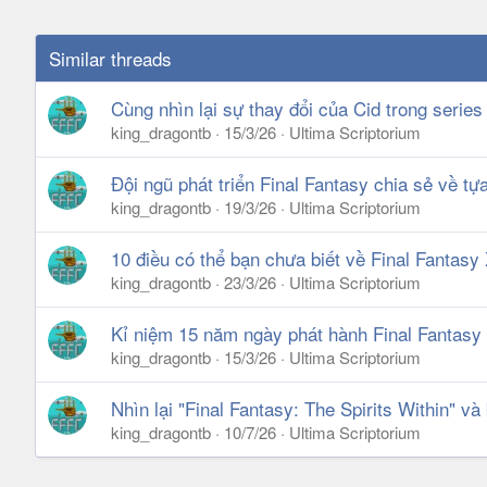
Similar threads
Cùng nhìn lại sự thay đổi của Cid trong series
king_dragontb
15/3/26
Ultima Scriptorium
Đội ngũ phát triển Final Fantasy chia sẻ về t
king_dragontb
19/3/26
Ultima Scriptorium
10 điều có thể bạn chưa biết về Final Fantasy 
king_dragontb
23/3/26
Ultima Scriptorium
Kỉ niệm 15 năm ngày phát hành Final Fantasy I
king_dragontb
15/3/26
Ultima Scriptorium
Nhìn lại "Final Fantasy: The Spirits Within" và
king_dragontb
10/7/26
Ultima Scriptorium