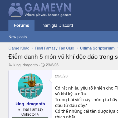
Forums
Tham gia Discord
New posts
Game Khác
Final Fantasy Fan Club
Ultima Scriptorium
Điểm danh 5 món vũ khí độc đáo trong s
T
N
king_dragontb
23/3/26
h
g
r
à
23/3/26
e
y
a
g
Có rất nhiều yếu tố khiến cho F
d
ử
vũ khí kỳ lạ nữa.
s
i
Trong bài viết này chúng ta hã
t
king_dragontb
đầu từ đâu đây?
a
✯Final Fantasy
Có thể những cái tên được lựa 
r
Collector✯
thích nhất.