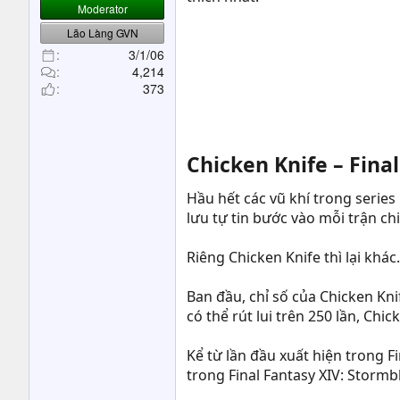
t
Moderator
e
Lão Làng GVN
r
3/1/06
4,214
373
Chicken Knife – Final
Hầu hết các vũ khí trong series
lưu tự tin bước vào mỗi trận ch
Riêng Chicken Knife thì lại khá
Ban đầu, chỉ số của Chicken Kn
có thể rút lui trên 250 lần, Ch
Kể từ lần đầu xuất hiện trong F
trong Final Fantasy XIV: Storm