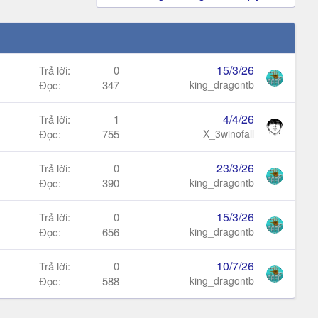
15/3/26
Trả lời
0
Đọc
347
king_dragontb
4/4/26
Trả lời
1
Đọc
755
X_3winofall
23/3/26
Trả lời
0
Đọc
390
king_dragontb
15/3/26
Trả lời
0
Đọc
656
king_dragontb
10/7/26
Trả lời
0
Đọc
588
king_dragontb