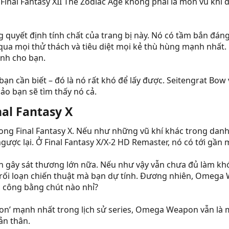
inal Fantasy XII The Zodiac Age không phải là món vũ khí đẹ
 quyết định tính chất của trang bị này. Nó có tầm bắn đáng
 qua mọi thử thách và tiêu diệt mọi kẻ thù hùng mạnh nhất
ành cho bạn.
 cần biết – đó là nó rất khó để lấy được. Seitengrat Bow v
ảo bạn sẽ tìm thấy nó cả.
l Fantasy X​
ng Final Fantasy X. Nếu như những vũ khí khác trong danh
ược lại. Ở Final Fantasy X/X-2 HD Remaster, nó có tới gần m
 gây sát thương lớn nữa. Nếu như vậy vẫn chưa đủ làm kh
 rối loạn chiến thuật mà bạn dự tính. Đương nhiên, Omeg
g công bằng chút nào nhỉ?
on’ mạnh nhất trong lịch sử series, Omega Weapon vẫn là m
ản thân.