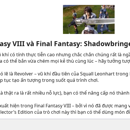
asy VIII và Final Fantasy: Shadowbringe
khí có tính thực tiễn cao nhưng chắc chắn chúng rất là n
 có thể bắn vừa chém mọi kẻ thù cùng lúc – hãy tưởng tư
 lẽ là Revolver – vũ khí đầu tiên của Squall Leonhart trong 
p tục tạo ấn tượng trong suốt quá trình chơi.
à thật ra là rất nhiều nỗ lực), bạn có thể nâng cấp nó thành
 xuất hiện trong Final Fantasy VIII – bởi vì nó đã được ma
ector’s Edition của trò chơi này thì bạn có thể dùng món đ