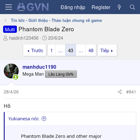
Đăng nhập
Register
Tin tức - Giới thiệu - Thảo luận chung về game
Phantom Blade Zero
Multi
T
N
haidinh123456
20/6/24
h
g
Trước
1
…
43
…
48
Tiếp
r
à
e
y
a
g
manhduc1190
d
ử
Mega Man
Lão Làng GVN
s
i
t
a
28/4/26
#841
r
t
Hô
e
r
Yukianesa nói:
Phantom Blade Zero and other major