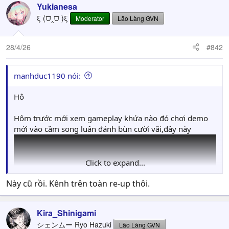
Yukianesa
ξ (⩌‸⩌ )ξ
Moderator
Lão Làng GVN
28/4/26
#842
manhduc1190 nói:
Hô
Hôm trước mới xem gameplay khứa nào đó chơi demo
mới vào cầm song luân đánh bùn cười vãi,đây này
Click to expand...
Này cũ rồi. Kênh trên toàn re-up thôi.
Kira_Shinigami
シェンムー Ryo Hazuki
Lão Làng GVN