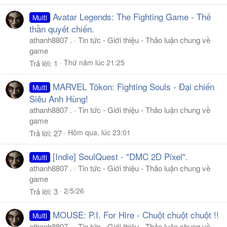
Avatar Legends: The Fighting Game - Thế
Multi
thần quyết chiến.
athanh8807 .
Tin tức - Giới thiệu - Thảo luận chung về
game
Thứ năm lúc 21:25
Trả lời
1
MARVEL Tōkon: Fighting Souls - Đại chiến
Multi
Siêu Anh Hùng!
athanh8807 .
Tin tức - Giới thiệu - Thảo luận chung về
game
Hôm qua, lúc 23:01
Trả lời
27
[Indie] SoulQuest - "DMC 2D Pixel".
Multi
athanh8807 .
Tin tức - Giới thiệu - Thảo luận chung về
game
2/5/26
Trả lời
3
MOUSE: P.I. For Hire - Chuột chuột chuột !!
Multi
athanh8807 .
Tin tức - Giới thiệu - Thảo luận chung về