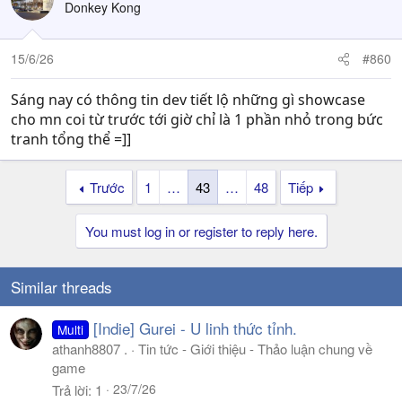
Donkey Kong
15/6/26
#860
Sáng nay có thông tin dev tiết lộ những gì showcase
cho mn coi từ trước tới giờ chỉ là 1 phần nhỏ trong bức
tranh tổng thể =]]
Trước
1
…
43
…
48
Tiếp
You must log in or register to reply here.
Similar threads
[Indie] Gurei - U linh thức tỉnh.
Multi
athanh8807 .
Tin tức - Giới thiệu - Thảo luận chung về
game
23/7/26
Trả lời
1