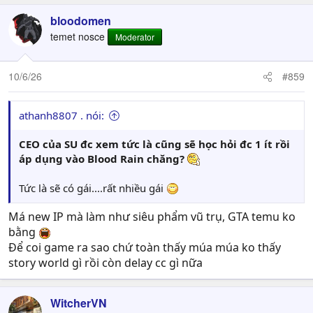
a
c
bloodomen
t
temet nosce
Moderator
i
o
n
10/6/26
#859
s
:
athanh8807 . nói:
CEO của SU đc xem tức là cũng sẽ học hỏi đc 1 ít rồi
áp dụng vào Blood Rain chăng?
Tức là sẽ có gái....rất nhiều gái
Má new IP mà làm như siêu phẩm vũ trụ, GTA temu ko
bằng
Để coi game ra sao chứ toàn thấy múa múa ko thấy
story world gì rồi còn delay cc gì nữa
WitcherVN