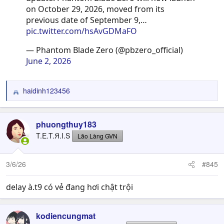
on October 29, 2026, moved from its
previous date of September 9,…
pic.twitter.com/hsAvGDMaFO
— Phantom Blade Zero (@pbzero_official)
June 2, 2026
haidinh123456
R
e
a
c
phuongthuy183
t
T.E.T.Я.I.S
Lão Làng GVN
i
o
n
3/6/26
#845
s
:
delay à.t9 có vẻ đang hơi chật trội
kodiencungmat