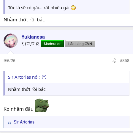
Tức là sẽ có gái....rất nhiều gái
Nhầm thớt rồi bác
Yukianesa
ξ (⩌‸⩌ )ξ
Moderator
Lão Làng GVN
9/6/26
#858
Sir Artorias nói:
Nhầm thớt rồi bác
Ko nhầm đâu
Sir Artorias
R
e