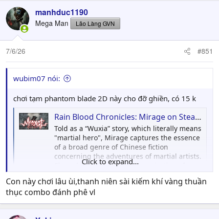
manhduc1190
Mega Man
Lão Làng GVN
7/6/26
#851
wubim07 nói:
chơi tạm phantom blade 2D này cho đỡ ghiền, có 15 k
Rain Blood Chronicles: Mirage on Steam
Told as a “Wuxia” story, which literally means
"martial hero", Mirage captures the essence
of a broad genre of Chinese fiction
concerning the adventures of martial artists.
Click to expand...
Shrouded in secrecy, an organization of
assassins wreak havoc on the local
Con này chơi lâu ùi,thanh niên sài kiếm khí vàng thuần
populace.
thục combo đánh phê vl
store.steampowered.com