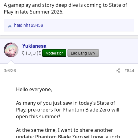
A gameplay and story deep dive is coming to State of
Play in late Summer 2026.
haidinh123456
R
e
a
c
Yukianesa
t
ξ (⩌‸⩌ )ξ
Moderator
Lão Làng GVN
i
o
n
3/6/26
#844
s
:
Hello everyone,
As many of you just saw in today’s State of
Play, pre-orders for Phantom Blade Zero will
open this summer!
At the same time, I want to share another
update: Phantom Blade Zero will now launch