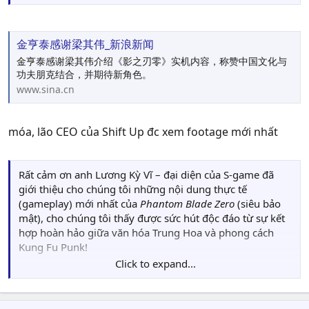
Mặc dù tôi chỉ có thể chia sẻ những ấn tượng cá nhân
của mình về nội dung buổi preview, nhưng có một điều
chắc chắn rằng: cốt lõi của
Phantom Blade Zero
— lối
金亨泰感谢梁其伟_新浪新闻
hành trình hành động mang phong cách "Kung Fu Punk"
— hiện lên rõ mồn một đối với bất kỳ ai chứng kiến.
金亨泰感谢梁其伟介绍《影之刃零》实机内容，称赞中国文化与
功夫朋克结合，并期待新角色。
Từ lần đầu tiên trò chơi được hé lộ cho đến đoạn trailer
www.sina.cn
mới nhất và cả buổi xem trước gần đây này, tính chất
phấn khích trong các pha hành động của
Phantom Blade
móa, lão CEO của Shift Up đc xem footage mới nhất
Zero
vẫn liên tục được cải tiến. Qua mỗi lần lộ diện mới,
những chuyển động mượt mà, tưởng chừng như thách
thức mọi quy tắc của hệ thống chiến đấu võ thuật đã liên
Rất cảm ơn anh Lương Kỳ Vĩ – đại diện của S-game đã
tục giúp tựa game trông vô cùng thời thượng và phong
giới thiệu cho chúng tôi những nội dung thực tế
cách.
(gameplay) mới nhất của
Phantom Blade Zero
(siêu bảo
mật), cho chúng tôi thấy được sức hút độc đáo từ sự kết
Những pha hành động mà tôi được thấy trong nội dung
hợp hoàn hảo giữa văn hóa Trung Hoa và phong cách
mới này mang lại cảm giác như một bước tiến dài nữa.
Kung Fu Punk!
Từ những ý tưởng nền tảng cho đến cách chúng được
triển khai vào thực tế chiến đấu, kết hợp cùng một phần
Click to expand...
Trong game sẽ còn xuất hiện những nhân vật có sức hút
nhạc nền tuyệt vời, trò chơi đã mang đến một trải
hơn cả Evie nữa, mọi người hoàn toàn có thể mong chờ
nghiệm Kung Fu Punk đầy phong cách và hồi hộp.
vào điều này nhé!