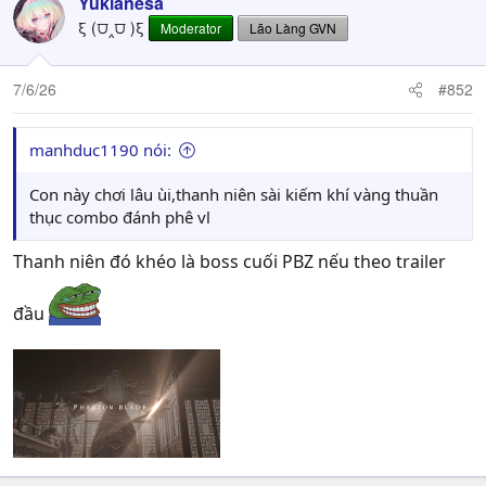
Yukianesa
ξ (⩌‸⩌ )ξ
Moderator
Lão Làng GVN
7/6/26
#852
manhduc1190 nói:
Con này chơi lâu ùi,thanh niên sài kiếm khí vàng thuần
thục combo đánh phê vl
Thanh niên đó khéo là boss cuối PBZ nếu theo trailer
đầu