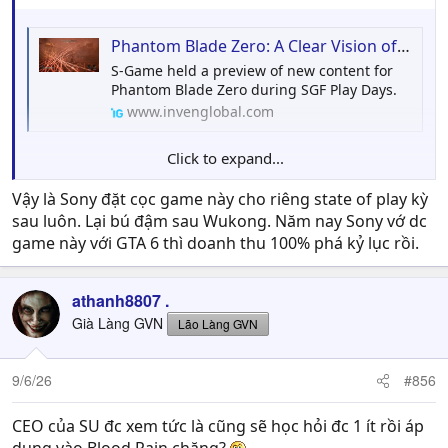
trạng của từng tình huống này đã đóng một vai trò lớn
trong việc duy trì sự cuốn hút từ đầu đến cuối.
Phantom Blade Zero: A Clear Vision of 'Kung Fu Punk'
S-Game held a preview of new content for
Nhìn chung, hình ảnh tổng thể của trò chơi vẫn giữ tông
Phantom Blade Zero during SGF Play Days.
màu hơi trầm.
Phantom Blade Zero
luôn sử dụng một
www.invenglobal.com
bảng màu có độ bão hòa thấp, và lần này, tính thẩm mỹ
của phần bối cảnh đó thậm chí còn cảm giác rõ nét hơn.
Điều này càng làm tôn lên hình ảnh của nhân vật chính
Click to expand...
như một vị anh hùng đơn độc, cô quạnh, đồng thời khiến
Vậy là Sony đặt cọc game này cho riêng state of play kỳ
cho tác động thị giác từ chính các pha chiến đấu trở nên
dữ dội hơn bao giờ hết.
sau luôn. Lại bú đậm sau Wukong. Năm nay Sony vớ dc
金亨泰感谢梁其伟_新浪新闻
game này với GTA 6 thì doanh thu 100% phá kỷ lục rồi.
金亨泰感谢梁其伟介绍《影之刃零》实机内容，称赞中国文
Thật đáng tiếc khi tôi không thể thảo luận về các yếu tố
化与功夫朋克结合，并期待新角色。
trò chơi thú vị khác mà tôi đã thấy trong buổi preview, vì
www.sina.cn
athanh8807 .
chúng thực sự rất hấp dẫn. Lý do những yếu tố mới này
Già Làng GVN
để lại ấn tượng sâu sắc đến vậy, ngay cả khi tôi chưa trực
Lão Làng GVN
tiếp trải nghiệm, là bởi S-Game đã liên tục giải thích về
móa, lão CEO của Shift Up đc xem footage mới nhất
bối cảnh cũng như các chi tiết hậu trường, truyền tải hiệu
9/6/26
#856
quả ý tưởng của họ suốt buổi thuyết trình. Cảm giác như
thể họ có một triết lý và mục tiêu rất rõ ràng trong cách
CEO của SU đc xem tức là cũng sẽ học hỏi đc 1 ít rồi áp
thiết kế và xây dựng nội dung trò chơi.