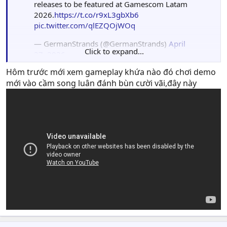
releases to be featured at Gamescom Latam
2026.
https://t.co/r9xL3gbXb6
pic.twitter.com/qlEZQOjWOq
— GermanStrands (@GermanStrands)
April
Click to expand...
27, 2026
Hôm trước mới xem gameplay khứa nào đó chơi demo
mới vào cầm song luân đánh bùn cười vãi,đây này
gamescom mà ở latam thì ko chắc có info gì mới