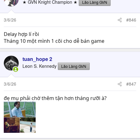
★ GVN Knight Champion ★
Lão Làng GVN
3/6/26
#846
Delay hợp lí rồi
Tháng 10 một mình 1 cõi cho dễ bán game
tuan_hope 2
Leon S. Kennedy
Lão Làng GVN
3/6/26
#847
đẹ mụ phải chờ thêm tận hơn tháng rưỡi à?