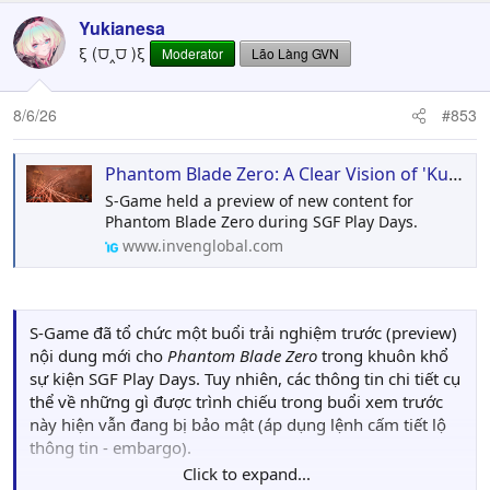
Yukianesa
ξ (⩌‸⩌ )ξ
Moderator
Lão Làng GVN
8/6/26
#853
Phantom Blade Zero: A Clear Vision of 'Kung Fu Punk'
S-Game held a preview of new content for
Phantom Blade Zero during SGF Play Days.
www.invenglobal.com
S-Game đã tổ chức một buổi trải nghiệm trước (preview)
nội dung mới cho
Phantom Blade Zero
trong khuôn khổ
sự kiện SGF Play Days. Tuy nhiên, các thông tin chi tiết cụ
thể về những gì được trình chiếu trong buổi xem trước
này hiện vẫn đang bị bảo mật (áp dụng lệnh cấm tiết lộ
thông tin - embargo).
Click to expand...