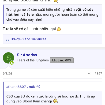
dụng vào Blood Rain chăng?
Trong khi đó,
Phantom Blade Zero
của S-Game vừa qua
Trong game sẽ còn xuất hiện những
nhân vật có sức
cũng đã trình chiếu một đoạn teaser đặc biệt trong sự
hút hơn cả Evie
nữa, mọi người hoàn toàn có thể mong
kiện State of Play gần đây. Một đoạn trailer mới toanh với
chờ vào điều này nhé!
các thước phim gameplay mới mẻ dự kiến sẽ được phát
hành vào mùa hè này cùng với thời điểm mở đặt trước
Tức là sẽ có gái....rất nhiều gái
(pre-order), và một buổi State of Play chuyên sâu (Deep
Dive) bao quát toàn bộ thế giới, chiến đấu cũng như cốt
libikey43
and
Yukianesa
truyện của game được lên lịch vào cuối mùa hè.
R
e
a
Phantom Blade Zero
của S-Game sẽ chính thức phát hành
c
Sir Artorias
trên PC và PS5 vào ngày 29 tháng 10 năm 2026.
S
t
Tears of the Kingdom
Lão Làng GVN
i
o
n
9/6/26
#857
s
:
athanh8807 . nói:
CEO của SU đc xem tức là cũng sẽ học hỏi đc 1 ít rồi áp
dụng vào Blood Rain chăng?