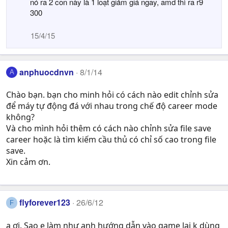
nó ra 2 con này là 1 loạt giảm giá ngay, amd thì ra r9
300
15/4/15
anphuocdnvn
8/1/14
A
Chào bạn. bạn cho minh hỏi có cách nào edit chỉnh sửa
để máy tự động đá với nhau trong chế độ career mode
không?
Và cho mình hỏi thêm có cách nào chỉnh sửa file save
career hoặc là tìm kiếm cầu thủ có chỉ số cao trong file
save.
Xin cảm ơn.
flyforever123
26/6/12
F
a ơi. Sao e làm như anh hướng dẫn vào game lại k dùng