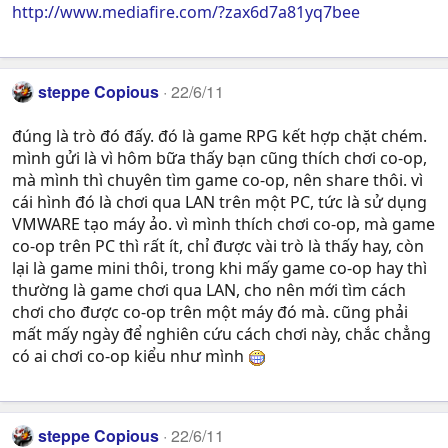
http://www.mediafire.com/?zax6d7a81yq7bee
steppe Copious
22/6/11
đúng là trò đó đấy. đó là game RPG kết hợp chặt chém.
mình gửi là vì hôm bữa thấy bạn cũng thích chơi co-op,
mà mình thì chuyên tìm game co-op, nên share thôi. vì
cái hình đó là chơi qua LAN trên một PC, tức là sử dụng
VMWARE tạo máy ảo. vì mình thích chơi co-op, mà game
co-op trên PC thì rất ít, chỉ được vài trò là thấy hay, còn
lại là game mini thôi, trong khi mấy game co-op hay thì
thường là game chơi qua LAN, cho nên mới tìm cách
chơi cho được co-op trên một máy đó mà. cũng phải
mất mấy ngày để nghiên cứu cách chơi này, chắc chẳng
có ai chơi co-op kiểu như mình
steppe Copious
22/6/11