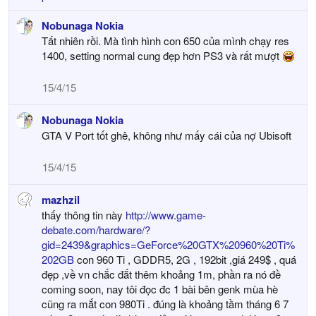
Nobunaga Nokia
Tất nhiên rồi. Mà tình hình con 650 của mình chạy res
1400, setting normal cung đẹp hơn PS3 và rất mượt
15/4/15
Nobunaga Nokia
GTA V Port tốt ghê, không như mấy cái của nợ Ubisoft
15/4/15
mazhzil
thấy thông tin này
http://www.game-
debate.com/hardware/?
gid=2439&graphics=GeForce%20GTX%20960%20Ti%
202GB
con 960 Ti , GDDR5, 2G , 192bit ,giá 249$ , quá
đẹp ,về vn chắc đắt thêm khoảng 1m, phần ra nó đề
coming soon, nay tôi đọc đc 1 bài bên genk mùa hè
cũng ra mắt con 980Ti . đúng là khoảng tầm tháng 6 7