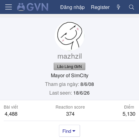
Đăng nhập
Register
mazhzil
Lão Làng GVN
Mayor of SimCity
Tham gia ngày
8/6/08
Last seen
18/6/26
Bài viết
Reaction score
Điểm
4,488
374
5,130
Find