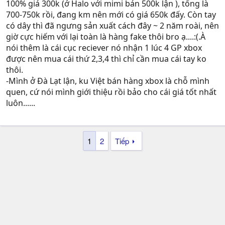
100% giá 300k (ở Halo với mimi bán 500k lận ), tổng là
700-750k rồi, đang km nên mới có giá 650k đấy. Còn tay
có dây thì đã ngưng sản xuất cách đây ~ 2 năm roài, nên
giờ cực hiếm với lại toàn là hàng fake thôi bro ạ....:(.À
nói thêm là cái cục reciever nó nhận 1 lúc 4 GP xbox
được nên mua cái thứ 2,3,4 thì chỉ cần mua cái tay ko
thôi.
-Mình ở Đà Lạt lận, ku Việt bán hàng xbox là chỗ mình
quen, cứ nói mình giới thiệu rồi bảo cho cái giá tốt nhất
luôn......
1
2
Tiếp