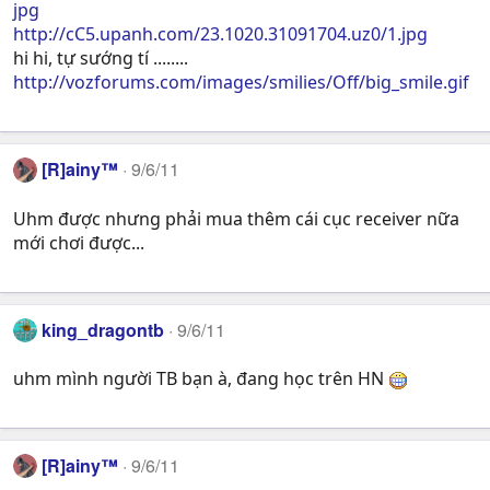
jpg
http://cC5.upanh.com/23.1020.31091704.uz0/1.jpg
hi hi, tự sướng tí ........
http://vozforums.com/images/smilies/Off/big_smile.gif
[R]ainy™
9/6/11
Uhm được nhưng phải mua thêm cái cục receiver nữa
mới chơi được...
king_dragontb
9/6/11
uhm mình người TB bạn à, đang học trên HN
[R]ainy™
9/6/11