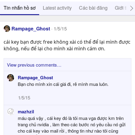
Tin nhắn hồ sơ
Latest activity
Các bài đăng
Giới thiệ
Rampage_Ghost
1/5/15
cái key bạn được free không xài có thể để lại mình được
không, nếu để lại cho mình xài mình cám ơn.
View previous comments…
Rampage_Ghost
Bạn cho mình xin cái giá đi, rẻ mình mua luôn.
1/5/15
mazhzil
máu quá vậy , cái key đó là tôi mua vga được km trên
trang chủ nvidia , làm theo các bước nó yêu cầu nó gửi
cho cái key vào mail rồi , thông tin như nào tôi cũng