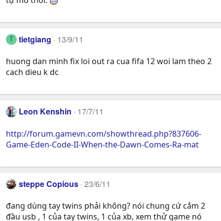
tietgiang
13/9/11
T
huong dan minh fix loi out ra cua fifa 12 woi lam theo 2
cach dieu k dc
Leon Kenshin
17/7/11
http://forum.gamevn.com/showthread.php?837606-
Game-Eden-Code-II-When-the-Dawn-Comes-Ra-mat
steppe Copious
23/6/11
đang dùng tay twins phải không? nói chung cứ cắm 2
đầu usb , 1 của tay twins, 1 của xb, xem thử game nó