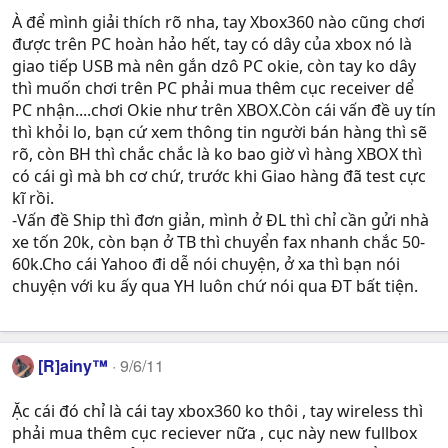
À để mình giải thích rõ nha, tay Xbox360 nào cũng chơi
được trên PC hoàn hảo hết, tay có dây của xbox nó là
giao tiếp USB mà nên gắn dzô PC okie, còn tay ko dây
thì muốn chơi trên PC phải mua thêm cục receiver dể
PC nhận....chơi Okie như trên XBOX.Còn cái vấn đề uy tín
thì khỏi lo, bạn cứ xem thông tin người bán hàng thì sẽ
rõ, còn BH thì chắc chắc là ko bao giờ vì hàng XBOX thì
có cái gì mà bh cơ chứ, trước khi Giao hàng đã test cực
kĩ rồi.
-Vấn đề Ship thì đơn giản, mình ở ĐL thì chỉ cần gửi nhà
xe tốn 20k, còn bạn ở TB thì chuyển fax nhanh chắc 50-
60k.Cho cái Yahoo đi dễ nói chuyện, ở xa thì bạn nói
chuyện với ku ấy qua YH luôn chứ nói qua ĐT bất tiện.
[R]ainy™
9/6/11
Ặc cái đó chỉ là cái tay xbox360 ko thôi , tay wireless thì
phải mua thêm cục reciever nữa , cục này new fullbox