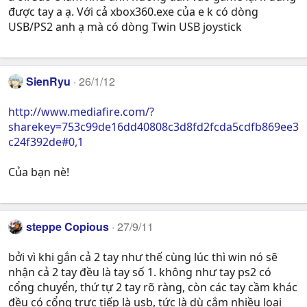
được tay a ạ. Với cả xbox360.exe của e k có dòng
USB/PS2 anh ạ mà có dòng Twin USB joystick
SienRyu
26/1/12
http://www.mediafire.com/?
sharekey=753c99de16dd40808c3d8fd2fcda5cdfb869ee3
c24f392de#0,1
Của bạn nè!
steppe Copious
27/9/11
bởi vì khi gắn cả 2 tay như thế cùng lúc thì win nó sẽ
nhận cả 2 tay đều là tay số 1. không như tay ps2 có
cổng chuyển, thứ tự 2 tay rõ ràng, còn các tay cầm khác
đều có cổng trực tiếp là usb, tức là dù cắm nhiều loại