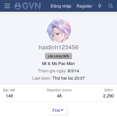
Đăng nhập
Register
haidinh123456
Lão Làng GVN
Mr & Ms Pac-Man
Tham gia ngày
8/3/14
Last seen
Thứ hai lúc 23:37
Bài viết
Reaction score
Điểm
149
48
2,290
Find