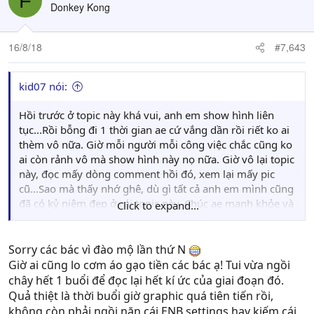
F
t
Donkey Kong
i
o
n
16/8/18
#7,643
s
:
kid07 nói:
Hồi trước ở topic này khá vui, anh em show hình liên
tục...Rồi bỗng đi 1 thời gian ae cứ vắng dần rồi riết ko ai
thèm vô nữa. Giờ mỗi người mỗi công việc chắc cũng ko
ai còn rảnh vô mà show hình này nọ nữa. Giờ vô lại topic
này, đọc mấy dòng comment hồi đó, xem lại mấy pic
cũ...Sao mà thấy nhớ ghê, dù gì tất cả anh em mình cũng
đã có kỷ niệm đẹp ở cái topic này. Chúc ae mạnh khỏe và
Click to expand...
thành công trong cuộc sống nhé.
Sorry các bác vì đào mộ lần thứ N
Giờ ai cũng lo cơm áo gạo tiền các bác ạ! Tui vừa ngồi
chây hết 1 buổi để đọc lại hết kí ức của giai đoạn đó.
Quả thiệt là thời buổi giờ graphic quá tiên tiến rồi,
không còn phải ngồi nặn cái ENB settings hay kiếm cái