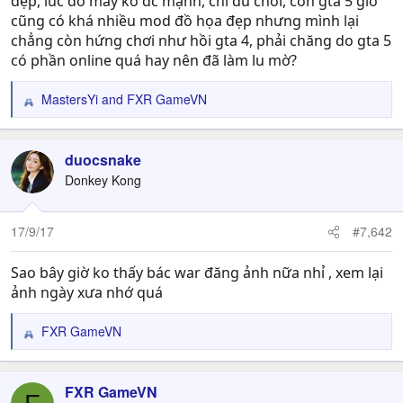
đẹp, lúc đó máy ko dc mạnh, chỉ đủ chơi, còn gta 5 giờ
cũng có khá nhiều mod đồ họa đẹp nhưng mình lại
chẳng còn hứng chơi như hồi gta 4, phải chăng do gta 5
có phần online quá hay nên đã làm lu mờ?
MastersYi
and
FXR GameVN
R
e
a
c
duocsnake
t
Donkey Kong
i
o
n
17/9/17
#7,642
s
:
Sao bây giờ ko thấy bác war đăng ảnh nữa nhỉ , xem lại
ảnh ngày xưa nhớ quá
FXR GameVN
R
e
a
c
FXR GameVN