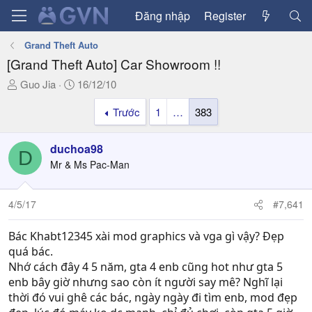
Đăng nhập
Register
Grand Theft Auto
[Grand Theft Auto] Car Showroom !!
T
N
Guo Jia
16/12/10
h
g
Trước
1
…
383
r
à
e
y
a
g
duchoa98
D
d
ử
Mr & Ms Pac-Man
s
i
t
a
4/5/17
#7,641
r
t
Bác Khabt12345 xài mod graphics và vga gì vậy? Đẹp
e
quá bác.
r
Nhớ cách đây 4 5 năm, gta 4 enb cũng hot như gta 5
enb bây giờ nhưng sao còn ít người say mê? Nghĩ lại
thời đó vui ghê các bác, ngày ngày đi tìm enb, mod đẹp