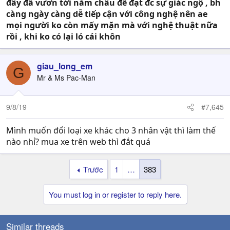
đây đã vươn tới năm châu để đạt đc sự giác ngộ , bh
càng ngày càng dễ tiếp cận
với công nghệ
nên ae
mọi người ko còn mấy mặn mà với nghệ thuật nữa
rồi , khi ko có lại ló cái khôn
giau_long_em
G
Mr & Ms Pac-Man
9/8/19
#7,645
Mình muốn đổi loại xe khác cho 3 nhân vật thì làm thế
nào nhỉ? mua xe trên web thì đắt quá
Trước
1
…
383
You must log in or register to reply here.
Similar threads