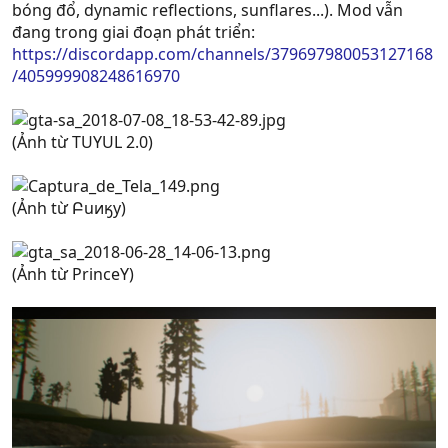
bóng đổ, dynamic reflections, sunflares...). Mod vẫn
đang trong giai đoạn phát triển:
https://discordapp.com/channels/379697980053127168
/405999908248616970
(Ảnh từ TUYUL 2.0)
(Ảnh từ Բuиӄу)
(Ảnh từ PrinceY)