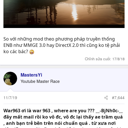
So với những mod theo phương pháp truyền thống
ENB như MMGE 3.0 hay DirectX 2.0 thì cũng ko tệ phải
ko các bác?
Chỉnh sửa cuối:
17/8/18
MastersYi
Youtube Master Race
11/7/19
#7,644
War963 ơi là war 963 , where are you ??? __-BjNh0c-__
đây mất mail rồi ko vô đc, vô đc lại thấy ae trầm quá
, anh bạn trẻ bên trên nói chuẩn quá . từ xưa nơi