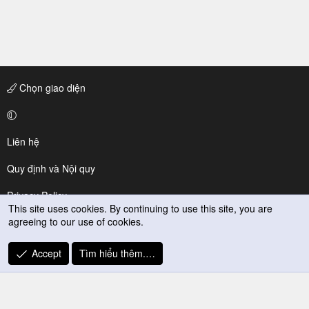
Chọn giao diện
Liên hệ
Quy định và Nội quy
Privacy Policy
This site uses cookies. By continuing to use this site, you are
agreeing to our use of cookies.
Trợ giúp
R
Accept
Tìm hiểu thêm.…
S
S