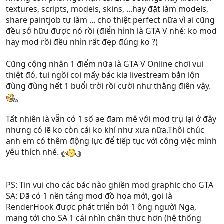
textures, scripts, models, skins, ...hay đặt làm models,
share paintjob tự làm ... cho thiệt perfect nữa vì ai cũng
đều sở hữu được nó rồi (điển hình là GTA V nhé: ko mod
hay mod rồi đều nhìn rất đẹp đúng ko ?)
Cũng cộng nhận 1 điểm nữa là GTA V Online chơi vui
thiệt đó, tui ngồi coi mấy bác kia livestream bắn lộn
đùng đùng hết 1 buổi trời rồi cười như thằng điên vậy.
Tất nhiên là vẫn có 1 số ae đam mê với mod trụ lại ở đây
nhưng có lẽ ko còn cái ko khí như xưa nữa.Thôi chúc
anh em có thêm động lực để tiếp tục với công việc mình
yêu thích nhé.
PS: Tin vui cho các bác nào ghiền mod graphic cho GTA
SA: Đã có 1 nền tảng mod đồ họa mới, gọi là
RenderHook được phát triển bởi 1 ông người Nga,
mang tới cho SA 1 cái nhìn chân thực hơn (hệ thống