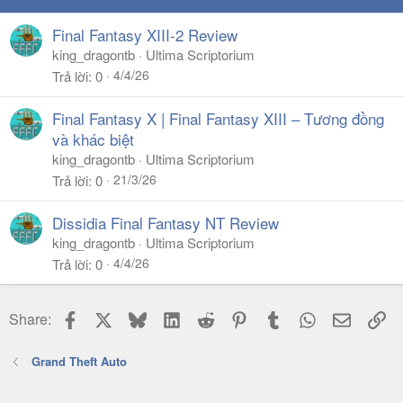
Final Fantasy XIII-2 Review
king_dragontb
Ultima Scriptorium
4/4/26
Trả lời
0
Final Fantasy X | Final Fantasy XIII – Tương đồng
và khác biệt
king_dragontb
Ultima Scriptorium
21/3/26
Trả lời
0
Dissidia Final Fantasy NT Review
king_dragontb
Ultima Scriptorium
4/4/26
Trả lời
0
Facebook
X
Bluesky
LinkedIn
Reddit
Pinterest
Tumblr
WhatsApp
Email
Li
Share:
Grand Theft Auto