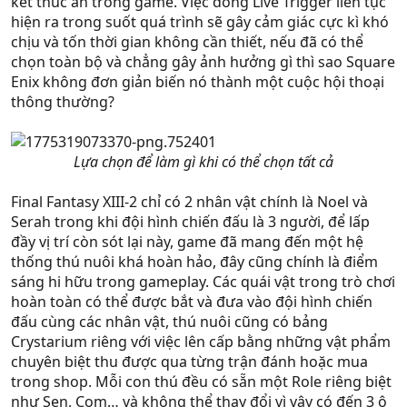
kết thúc ẩn trong game. Việc đống Live Trigger liên tục
hiện ra trong suốt quá trình sẽ gây cảm giác cực kì khó
chịu và tốn thời gian không cần thiết, nếu đã có thể
chọn toàn bộ và chẳng gây ảnh hưởng gì thì sao Square
Enix không đơn giản biến nó thành một cuộc hội thoại
thông thường?
Lựa chọn để làm gì khi có thể chọn tất cả
Final Fantasy XIII-2 chỉ có 2 nhân vật chính là Noel và
Serah trong khi đội hình chiến đấu là 3 người, để lấp
đầy vị trí còn sót lại này, game đã mang đến một hệ
thống thú nuôi khá hoàn hảo, đây cũng chính là điểm
sáng hi hữu trong gameplay. Các quái vật trong trò chơi
hoàn toàn có thể được bắt và đưa vào đội hình chiến
đấu cùng các nhân vật, thú nuôi cũng có bảng
Crystarium riêng với việc lên cấp bằng những vật phẩm
chuyên biệt thu được qua từng trận đánh hoặc mua
trong shop. Mỗi con thú đều có sẵn một Role riêng biệt
như Sen, Com… và không thể thay đổi vì vậy có đến 3 ô