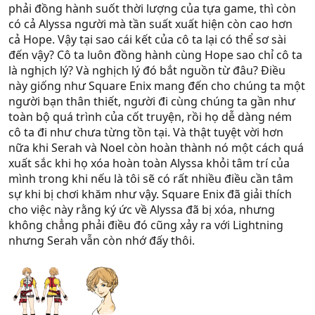
phải đồng hành suốt thời lượng của tựa game, thì còn
có cả Alyssa người mà tần suất xuất hiện còn cao hơn
cả Hope. Vậy tại sao cái kết của cô ta lại có thể sơ sài
đến vậy? Cô ta luôn đồng hành cùng Hope sao chỉ cô ta
là nghịch lý? Và nghịch lý đó bắt nguồn từ đâu? Điều
này giống như Square Enix mang đến cho chúng ta một
người bạn thân thiết, người đi cùng chúng ta gần như
toàn bộ quá trình của cốt truyện, rồi họ dễ dàng ném
cô ta đi như chưa từng tồn tại. Và thật tuyệt vời hơn
nữa khi Serah và Noel còn hoàn thành nó một cách quá
xuất sắc khi họ xóa hoàn toàn Alyssa khỏi tâm trí của
mình trong khi nếu là tôi sẽ có rất nhiều điều cần tâm
sự khi bị chơi khăm như vậy. Square Enix đã giải thích
cho việc này rằng ký ức về Alyssa đã bị xóa, nhưng
không chẳng phải điều đó cũng xảy ra với Lightning
nhưng Serah vẫn còn nhớ đấy thôi.