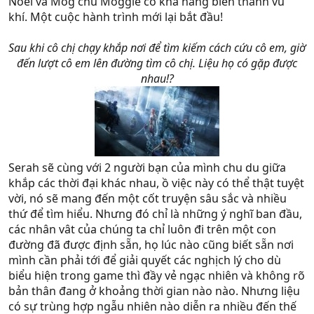
Noel và Mog chú Moggle có khả năng biến thành vũ
khí. Một cuộc hành trình mới lại bắt đầu!
Sau khi cô chị chạy khắp nơi để tìm kiếm cách cứu cô em, giờ
đến lượt cô em lên đường tìm cô chị. Liệu họ có gặp được
nhau!?
Serah sẽ cùng với 2 người bạn của mình chu du giữa
khắp các thời đại khác nhau, ồ việc này có thể thật tuyệt
vời, nó sẽ mang đến một cốt truyện sâu sắc và nhiều
thứ để tìm hiểu. Nhưng đó chỉ là những ý nghĩ ban đầu,
các nhân vât của chúng ta chỉ luôn đi trên một con
đường đã được định sẵn, họ lúc nào cũng biết sẵn nơi
mình cần phải tới để giải quyết các nghịch lý cho dù
biểu hiện trong game thì đầy vẻ ngạc nhiên và không rõ
bản thân đang ở khoảng thời gian nào nào. Nhưng liệu
có sự trùng hợp ngẫu nhiên nào diễn ra nhiều đến thế