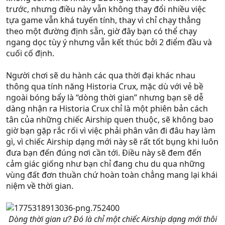
trước, nhưng điều này vẫn không thay đổi nhiều việc
tựa game vẫn khá tuyến tính, thay vì chỉ chạy thẳng
theo một đường định sẵn, giờ đây bạn có thể chạy
ngang dọc tùy ý nhưng vẫn kết thúc bởi 2 điểm đầu và
cuối cố định.
Người chơi sẽ du hành các qua thời đại khác nhau
thông qua tính năng Historia Crux, mặc dù với vẻ bề
ngoài bóng bẩy là “dòng thời gian” nhưng bạn sẽ dễ
dàng nhận ra Historia Crux chỉ là một phiên bản cách
tân của những chiếc Airship quen thuộc, sẽ không bao
giờ bạn gặp rắc rối vì việc phải phân vân đi đâu hay làm
gì, vì chiếc Airship dạng mới này sẽ rất tốt bụng khi luôn
đưa bạn đến đúng nơi cần tới. Điều này sẽ đem đến
cảm giác giống như bạn chỉ đang chu du qua những
vùng đất đơn thuần chứ hoàn toàn chẳng mang lại khái
niệm về thời gian.
Dòng thời gian ư? Đó là chỉ một chiếc Airship dạng mới thôi