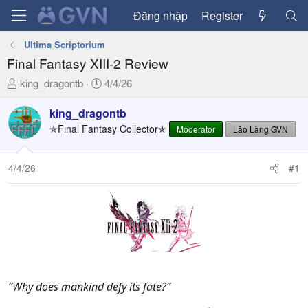
Đăng nhập
Register
Ultima Scriptorium
Final Fantasy XIII-2 Review
T
N
king_dragontb
4/4/26
h
g
r
à
king_dragontb
e
y
✯Final Fantasy Collector✯
Moderator
Lão Làng GVN
a
g
d
ử
4/4/26
#1
s
i
t
a
r
t
e
r
“Why does mankind defy its fate?”