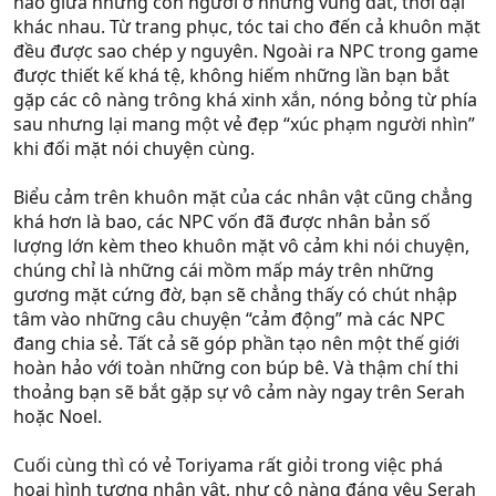
nào giữa những con người ở những vùng đất, thời đại
khác nhau. Từ trang phục, tóc tai cho đến cả khuôn mặt
đều được sao chép y nguyên. Ngoài ra NPC trong game
được thiết kế khá tệ, không hiếm những lần bạn bắt
gặp các cô nàng trông khá xinh xắn, nóng bỏng từ phía
sau nhưng lại mang một vẻ đẹp “xúc phạm người nhìn”
khi đối mặt nói chuyện cùng.
Biểu cảm trên khuôn mặt của các nhân vật cũng chẳng
khá hơn là bao, các NPC vốn đã được nhân bản số
lượng lớn kèm theo khuôn mặt vô cảm khi nói chuyện,
chúng chỉ là những cái mồm mấp máy trên những
gương mặt cứng đờ, bạn sẽ chẳng thấy có chút nhập
tâm vào những câu chuyện “cảm động” mà các NPC
đang chia sẻ. Tất cả sẽ góp phần tạo nên một thế giới
hoàn hảo với toàn những con búp bê. Và thậm chí thi
thoảng bạn sẽ bắt gặp sự vô cảm này ngay trên Serah
hoặc Noel.
Cuối cùng thì có vẻ Toriyama rất giỏi trong việc phá
hoại hình tượng nhân vật, như cô nàng đáng yêu Serah