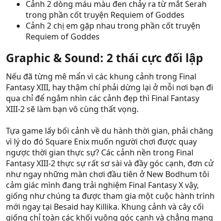
Cảnh 2 dòng máu màu đen chảy ra từ mắt Serah
trong phần cốt truyện Requiem of Goddes
Cảnh 2 chị em gặp nhau trong phần cốt truyện
Requiem of Goddes
Graphic & Sound: 2 thái cực đối lập
Nếu đã từng mê mẩn vì các khung cảnh trong Final
Fantasy XIII, hay thậm chí phải dừng lại ở mỗi nơi bạn đi
qua chỉ để ngắm nhìn các cảnh đẹp thì Final Fantasy
XIII-2 sẽ làm bạn vô cùng thất vọng.
Tựa game lấy bối cảnh về du hành thời gian, phải chăng
vì lý do đó Square Enix muốn người chơi được quay
ngược thời gian thực sự? Các cảnh nền trong Final
Fantasy XIII-2 thực sự rất sơ sài và đầy góc cạnh, đơn cử
như ngay những màn chơi đầu tiên ở New Bodhum tôi
cảm giác mình đang trải nghiệm Final Fantasy X vậy,
giống như chúng ta được tham gia một cuộc hành trình
mới ngay tại Besaid hay Killika. Khung cảnh và cây cối
giống chỉ toàn các khối vuông góc cạnh và chẳng mang