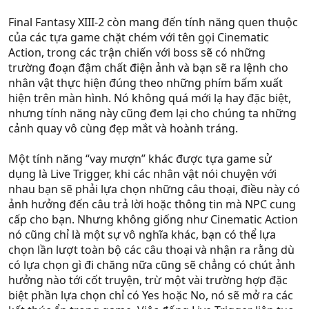
Final Fantasy XIII-2 còn mang đến tính năng quen thuộc
của các tựa game chặt chém với tên gọi Cinematic
Action, trong các trận chiến với boss sẽ có những
trường đoạn đậm chất điện ảnh và bạn sẽ ra lệnh cho
nhân vật thực hiện đúng theo những phím bấm xuất
hiện trên màn hình. Nó không quá mới lạ hay đặc biệt,
nhưng tính năng này cũng đem lại cho chúng ta những
cảnh quay vô cùng đẹp mắt và hoành tráng.
Một tính năng “vay mượn” khác được tựa game sử
dụng là Live Trigger, khi các nhân vật nói chuyện với
nhau bạn sẽ phải lựa chọn những câu thoại, điều này có
ảnh hưởng đến câu trả lời hoặc thông tin mà NPC cung
cấp cho bạn. Nhưng không giống như Cinematic Action
nó cũng chỉ là một sự vô nghĩa khác, bạn có thể lựa
chọn lần lượt toàn bộ các câu thoại và nhận ra rằng dù
có lựa chọn gì đi chăng nữa cũng sẽ chẳng có chút ảnh
hưởng nào tới cốt truyện, trừ một vài trường hợp đặc
biệt phần lựa chọn chỉ có Yes hoặc No, nó sẽ mở ra các