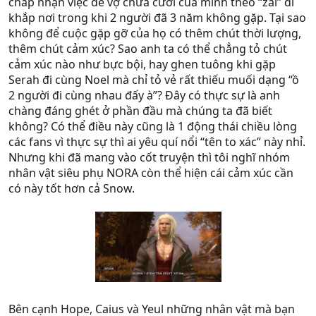
chấp nhận việc để vợ chưa cưới của mình theo “zai” đi
khắp nơi trong khi 2 người đã 3 năm không gặp. Tại sao
không để cuộc gặp gỡ của họ có thêm chút thời lượng,
thêm chút cảm xúc? Sao anh ta có thể chẳng tỏ chút
cảm xúc nào như bực bội, hay ghen tuông khi gặp
Serah đi cùng Noel mà chỉ tỏ vẻ rất thiếu muối dạng “ồ
2 người đi cùng nhau đấy à”? Đây có thực sự là anh
chàng đáng ghét ở phần đầu mà chúng ta đã biết
không? Có thể điều này cũng là 1 động thái chiều lòng
các fans vì thực sự thì ai yêu quí nổi “tên to xác” này nhỉ.
Nhưng khi đã mang vào cốt truyện thì tôi nghĩ nhóm
nhân vật siêu phụ NORA còn thể hiện cái cảm xúc cần
có này tốt hơn cả Snow.
Bên cạnh Hope, Caius và Yeul những nhân vật mà bạn