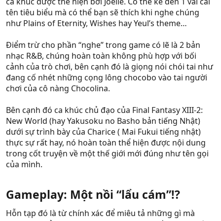
ca khúc được thể hiện bởi Joelle. Có thể kể đến 1 vài cái
tên tiêu biểu mà có thể bạn sẽ thích khi nghe chúng
như Plains of Eternity, Wishes hay Yeul’s theme…
Điểm trừ cho phần “nghe” trong game có lẽ là 2 bản
nhạc R&B, chúng hoàn toàn không phù hợp với bối
cảnh của trò chơi, bên cạnh đó là giọng nói chói tai như
đang cố nhét những cọng lông chocobo vào tai người
chơi của cô nàng Chocolina.
Bên cạnh đó ca khúc chủ đạo của Final Fantasy XIII-2:
New World (hay Yakusoku no Basho bản tiếng Nhật)
dưới sự trình bày của Charice ( Mai Fukui tiếng nhật)
thực sự rất hay, nó hoàn toàn thể hiện được nội dung
trong cốt truyện về một thế giới mới đúng như tên gọi
của mình.
Gameplay: Một nồi “lẩu cám”!?
Hỗn tạp đó là từ chính xác để miêu tả những gì mà