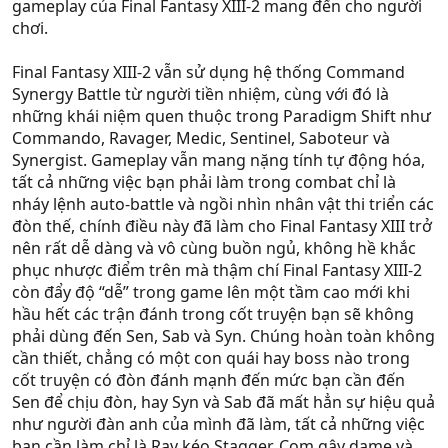
gameplay của Final Fantasy XIII-2 mang đến cho người
chơi.
Final Fantasy XIII-2 vẫn sử dụng hệ thống Command
Synergy Battle từ người tiền nhiệm, cùng với đó là
những khái niệm quen thuộc trong Paradigm Shift như
Commando, Ravager, Medic, Sentinel, Saboteur và
Synergist. Gameplay vẫn mang nặng tính tự động hóa,
tất cả những việc bạn phải làm trong combat chỉ là
nháy lệnh auto-battle và ngồi nhìn nhân vật thi triển các
đòn thế, chính điều này đã làm cho Final Fantasy XIII trở
nên rất dễ dàng và vô cùng buồn ngủ, không hề khắc
phục nhược điểm trên mà thậm chí Final Fantasy XIII-2
còn đẩy độ “dễ” trong game lên một tầm cao mới khi
hầu hết các trận đánh trong cốt truyện bạn sẽ không
phải dùng đến Sen, Sab và Syn. Chúng hoàn toàn không
cần thiết, chẳng có một con quái hay boss nào trong
cốt truyện có đòn đánh mạnh đến mức bạn cần đến
Sen để chịu đòn, hay Syn và Sab đã mất hẳn sự hiệu quả
như người đàn anh của mình đã làm, tất cả những việc
bạn cần làm chỉ là Rav kéo Stagger, Com gây dame và