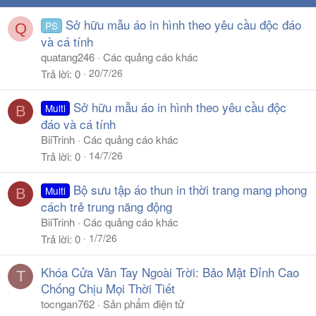
Sở hữu mẫu áo in hình theo yêu cầu độc đáo
PS
Q
và cá tính
quatang246
Các quảng cáo khác
20/7/26
Trả lời
0
Sở hữu mẫu áo in hình theo yêu cầu độc
Multi
B
đáo và cá tính
BiiTrinh
Các quảng cáo khác
14/7/26
Trả lời
0
Bộ sưu tập áo thun in thời trang mang phong
Multi
B
cách trẻ trung năng động
BiiTrinh
Các quảng cáo khác
1/7/26
Trả lời
0
Khóa Cửa Vân Tay Ngoài Trời: Bảo Mật Đỉnh Cao
T
Chống Chịu Mọi Thời Tiết
tocngan762
Sản phẩm điện tử