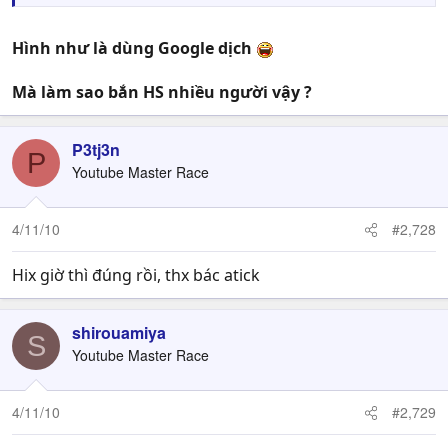
Hình như là dùng Google dịch
Mà làm sao bắn HS nhiều người vậy ?
P3tj3n
P
Youtube Master Race
4/11/10
#2,728
Hix giờ thì đúng rồi, thx bác atick
shirouamiya
S
Youtube Master Race
4/11/10
#2,729