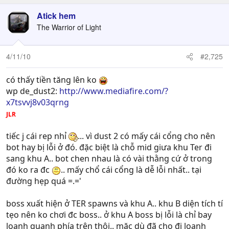
Atick hem
The Warrior of Light
4/11/10
#2,725
có thấy tiền tăng lên ko
wp de_dust2:
http://www.mediafire.com/?
x7tsvvj8v03qrng
JLR
tiếc j cái rep nhỉ
... vì dust 2 có mấy cái cổng cho nên
bot hay bị lỗi ở đó. đặc biệt là chỗ mid giưa khu Ter đi
sang khu A.. bot chen nhau là có vài thằng cứ ở trong
đó ko ra đc
.. mấy chổ cái cổng là dễ lỗi nhất.. tại
đường hẹp quá =.='
boss xuất hiện ở TER spawns và khu A.. khu B diện tích tí
tẹo nên ko chơi đc boss.. ở khu A boss bị lỗi là chỉ bay
loanh quanh phía trên thôi.. mặc dù đã cho đi loanh