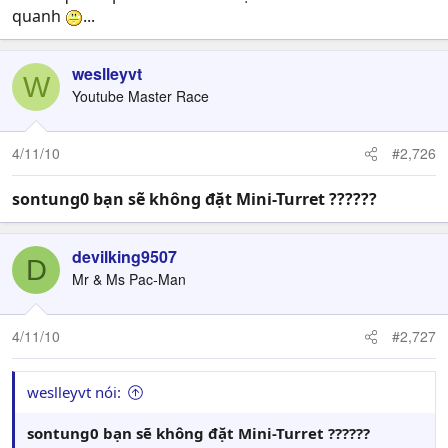
quanh
...
weslleyvt
W
Youtube Master Race
4/11/10
#2,726
sontung0 bạn sẽ không đặt Mini-Turret ??????
devilking9507
D
Mr & Ms Pac-Man
4/11/10
#2,727
weslleyvt nói:
sontung0 bạn sẽ không đặt Mini-Turret ??????