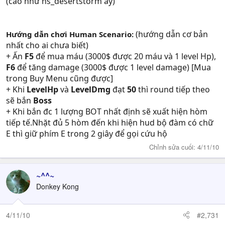
(cao như hs_desertstorm ấy)
(hướng dẫn cơ bản
Hướng dẫn chơi Human Scenario:
nhất cho ai chưa biết)
+ Ấn
F5
để mua máu (3000$ được 20 máu và 1 level Hp),
F6
để tăng damage (3000$ được 1 level damage) [Mua
trong Buy Menu cũng được]
+ Khi
LevelHp
và
LevelDmg
đạt
50
thì round tiếp theo
sẽ bắn
Boss
+ Khi bắn đc 1 lượng BOT nhất định sẽ xuất hiện hòm
tiếp tế.Nhặt đủ 5 hòm đến khi hiện hud bộ đàm có chữ
E thì giữ phím E trong 2 giây để gọi cứu hộ
Chỉnh sửa cuối:
4/11/10
~^^~
Donkey Kong
4/11/10
#2,731