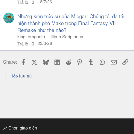
18/7/26
Trả lời
0
Những kiến trúc sư của Midgar: Chúng tôi đã tái
hiện thành phố Mako trong Final Fantasy VII
Remake như thế nào?
king_dragontb
Ultima Scriptorium
23/3/26
Trả lời
0
Facebook
X
Bluesky
LinkedIn
Reddit
Pinterest
Tumblr
WhatsApp
Email
Li
Share:
Hộp lưu trữ
Chọn giao diện