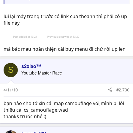
lùi lại mấy trang trước có link cua theanh thì phải có up
file này
---------- Post added at 13:24 ---------- Previous post was at 13:22 ----------
mà bác mau hoàn thiện cái buy menu đi chứ rồi up len
s2xiao™
S
Youtube Master Race
4/11/10
#2,736
bạn nào cho tớ xin cái map camouflage với,mình bị lỗi
thiếu cái cs_camouflage.wad
thanks trước nhé :)