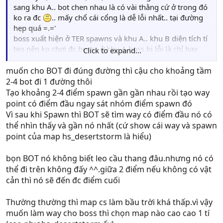
sang khu A.. bot chen nhau là có vài thằng cứ ở trong đó
ko ra đc
.. mấy chổ cái cổng là dễ lỗi nhất.. tại đường
hẹp quá =.='
boss xuất hiện ở TER spawns và khu A.. khu B diện tích tí
tẹo nên ko chơi đc boss.. ở khu A boss bị lỗi là chỉ bay
Click to expand...
loanh quanh phía trên thôi.. mặc dù đã cho đi loanh
quanh
...
muốn cho BOT đi đúng đường thì cậu cho khoảng tầm
2-4 bot đi 1 đường thôi
Tạo khoảng 2-4 điểm spawn gần gần nhau rồi tạo way
point có điểm đầu ngay sát nhóm điểm spawn đó
Vì sau khi Spawn thì BOT sẽ tìm way có điểm đầu nó có
thể nhìn thấy và gần nó nhất (cứ show cái way và spawn
point của map hs_desertstorm là hiểu)
bọn BOT nó không biết leo cầu thang đâu.nhưng nó có
thể đi trên không đấy ^^.giữa 2 điểm nếu không có vật
cản thì nó sẽ đến đc điểm cuối
Thường thường thì map cs làm bầu trời khá thấp.vì vậy
muốn làm way cho boss thì chọn map nào cao cao 1 tí