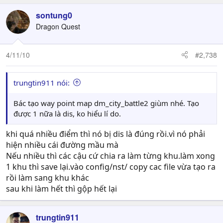
a
c
sontung0
t
Dragon Quest
i
o
n
4/11/10
#2,738
s
:
trungtin911 nói:
Bác tạo way point map dm_city_battle2 giùm nhé. Tạo
được 1 nữa là dis, ko hiểu lí do.
khi quá nhiều điểm thì nó bị dis là đúng rồi.vì nó phải
hiện nhiều cái đường mầu mà
Nếu nhiều thì các cậu cứ chia ra làm từng khu.làm xong
1 khu thì save lại.vào config/nst/ copy cac file vừa tạo ra
rồi làm sang khu khác
sau khi làm hết thì gộp hết lại
trungtin911