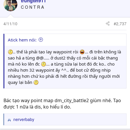
trungtin911
C O N T R A
4/11/10
#2,737
Atick hem nói:
.. thế là phải tạo lay waypoint ròi
... đi trên không là
sao hả a tùng @@..... ở dust2 thấy có mỗi cái bậc thang
mà nó ko lên đc
... a tùng sửa lại bot đó đc ko.. cho
nhiều hơn 32 waypoint ấy ^^.. để bot cử động nhịp
nhàng hơn chứ ko phải đi hết đường rồi thấy người mới
quay lại bắn
Bác tạo way point map dm_city_battle2 giùm nhé. Tạo
được 1 nữa là dis, ko hiểu lí do.
nerverbaby
R
e