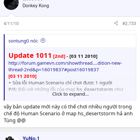
Donkey Kong
4/11/10
#2,733
sontung0 nói:
Update 1011
[2nd]
- [03 11 2010]
http://forum.gamevn.com/showthread....dition-new-
thread-2nd&p=16019837#post16019837
[03 11 2010]
+ Sửa lỗi Human Scenario chỉ chơi được 1 người
P/S:
Đối với những lỗi của map
hs_desertstorm
như
Click to expand...
độn thổ, chỉ chơi được 1 người ... thì đó là do map CSO
nó như thế chứ không phải lỗi của Mod
vậy bản update mới này có thế chơi nhiều người trong
chế độ Human Scenario ở map hs_desertstorm hả anh
Tùng @@
YuNo.1