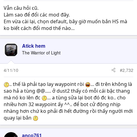
Vẫn câu hỏi cũ.
Làm sao để đổi các mod đây.
Em vừa cài lại, chọn default, bây giờ muốn bắn HS mà
ko biết cách đổi mod thế nào...
Atick hem
The Warrior of Light
4/11/10
#2,732
.. thế là phải tạo lay waypoint ròi
... đi trên không là
sao hả a tùng @@..... ở dust2 thấy có mỗi cái bậc thang
mà nó ko lên đc
... a tùng sửa lại bot đó đc ko.. cho
nhiều hơn 32 waypoint ấy ^^.. để bot cử động nhịp
nhàng hơn chứ ko phải đi hết đường rồi thấy người mới
quay lại bắn
anco761