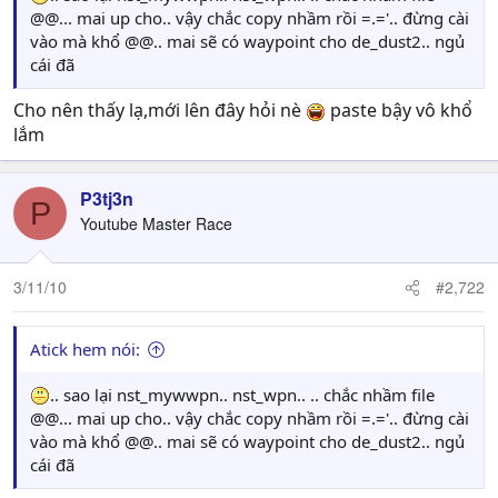
@@... mai up cho.. vậy chắc copy nhầm rồi =.='.. đừng cài
vào mà khổ @@.. mai sẽ có waypoint cho de_dust2.. ngủ
cái đã
Cho nên thấy lạ,mới lên đây hỏi nè
paste bậy vô khổ
lắm
P3tj3n
P
Youtube Master Race
3/11/10
#2,722
Atick hem nói:
.. sao lại nst_mywwpn.. nst_wpn.. .. chắc nhầm file
@@... mai up cho.. vậy chắc copy nhầm rồi =.='.. đừng cài
vào mà khổ @@.. mai sẽ có waypoint cho de_dust2.. ngủ
cái đã