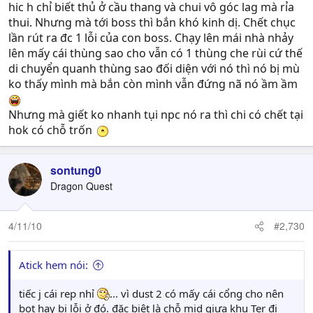
hic h chỉ biết thủ ở cầu thang và chui vô góc lag mà rỉa
thui. Nhưng mà tới boss thì bắn khó kinh dị. Chết chục
lần rút ra đc 1 lỗi của con boss. Chạy lên mái nhà nhảy
lên mấy cái thùng sao cho vẫn có 1 thùng che rùi cứ thế
di chuyển quanh thùng sao đối diện với nó thì nó bị mù
ko thấy mình mà bắn còn mình vẫn đứng nã nó ầm ầm
Nhưng mà giết ko nhanh tụi npc nó ra thì chi có chết tại
hok có chỗ trốn
sontung0
Dragon Quest
4/11/10
#2,730
Atick hem nói:
tiếc j cái rep nhỉ
... vì dust 2 có mấy cái cổng cho nên
bot hay bị lỗi ở đó. đặc biệt là chỗ mid giưa khu Ter đi