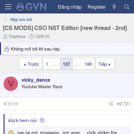
Đăng nhập
Register
Hộp lưu trữ
[CS MODS] CSO NST Edition [new thread - 2nd]
T
N
Orpheus
15/8/10
h
g
r
à
Không mở trả lời sau này.
e
y
a
g
Trước
1
…
137
…
180
Tiếp
d
ử
s
i
vicky_dance
t
V
a
Youtube Master Race
r
t
3/11/10
#2,721
e
r
Atick hem nói:
.. sao lại nst_mywwpn.. nst_wpn.. .. chắc nhầm file