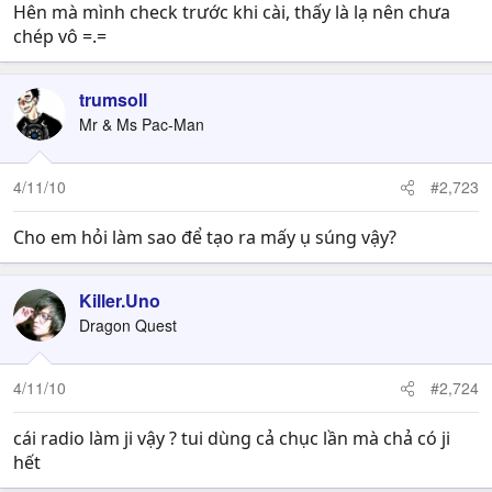
Hên mà mình check trước khi cài, thấy là lạ nên chưa
chép vô =.=
trumsoll
Mr & Ms Pac-Man
4/11/10
#2,723
Cho em hỏi làm sao để tạo ra mấy ụ súng vậy?
Killer.Uno
Dragon Quest
4/11/10
#2,724
cái radio làm ji vậy ? tui dùng cả chục lần mà chả có ji
hết