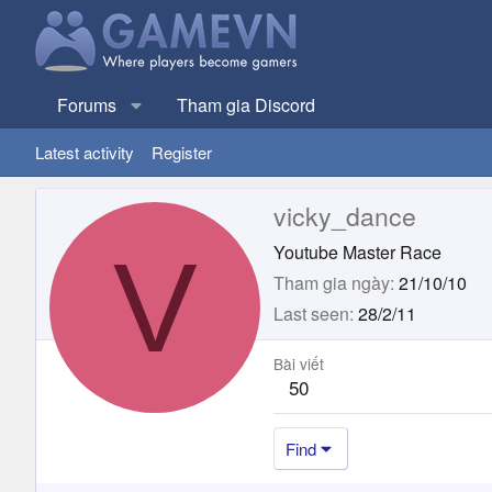
Forums
Tham gia Discord
Latest activity
Register
vicky_dance
V
Youtube Master Race
Tham gia ngày
21/10/10
Last seen
28/2/11
Bài viết
50
Find