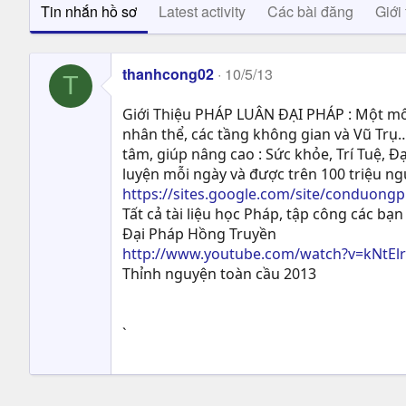
Tin nhắn hồ sơ
Latest activity
Các bài đăng
Giới 
thanhcong02
10/5/13
T
Giới Thiệu PHÁP LUÂN ĐẠI PHÁP : Một môn
nhân thể, các tầng không gian và Vũ Trụ…
tâm, giúp nâng cao : Sức khỏe, Trí Tuệ, Ð
luyện mỗi ngày và được trên 100 triệu n
https://sites.google.com/site/conduong
Tất cả tài liệu học Pháp, tập công các bạn 
Đại Pháp Hồng Truyền
http://www.youtube.com/watch?v=kNtEl
Thỉnh nguyện toàn cầu 2013
`