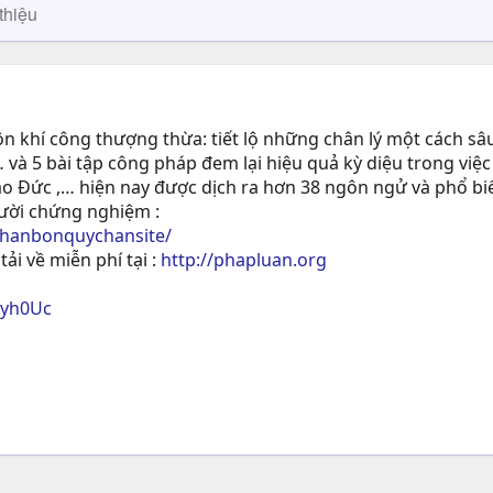
thiệu
 khí công thượng thừa: tiết lộ những chân lý một cách sâu
 và 5 bài tập công pháp đem lại hiệu quả kỳ diệu trong việc
ạo Ðức ,… hiện nay được dịch ra hơn 38 ngôn ngử và phổ biế
gười chứng nghiệm :
phanbonquychansite/
tải về miễn phí tại :
http://phapluan.org
ryh0Uc