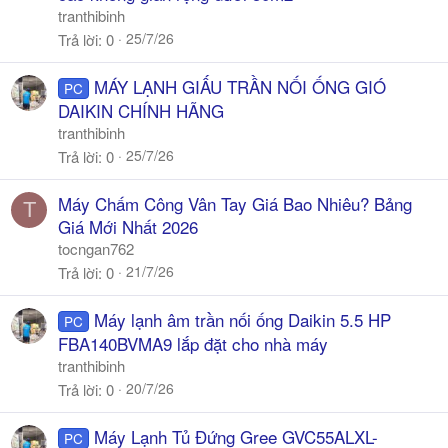
tranthibinh
25/7/26
Trả lời
0
MÁY LẠNH GIẤU TRẦN NỐI ỐNG GIÓ
PC
DAIKIN CHÍNH HÃNG
tranthibinh
25/7/26
Trả lời
0
Máy Chấm Công Vân Tay Giá Bao Nhiêu? Bảng
T
Giá Mới Nhất 2026
tocngan762
21/7/26
Trả lời
0
Máy lạnh âm trần nối ống Daikin 5.5 HP
PC
FBA140BVMA9 lắp đặt cho nhà máy
tranthibinh
20/7/26
Trả lời
0
Máy Lạnh Tủ Đứng Gree GVC55ALXL-
PC