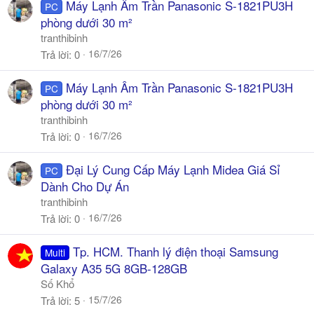
Máy Lạnh Âm Trần Panasonic S-1821PU3H
PC
phòng dưới 30 m²
tranthibinh
16/7/26
Trả lời
0
Máy Lạnh Âm Trần Panasonic S-1821PU3H
PC
phòng dưới 30 m²
tranthibinh
16/7/26
Trả lời
0
Đại Lý Cung Cấp Máy Lạnh Midea Giá Sỉ
PC
Dành Cho Dự Án
tranthibinh
16/7/26
Trả lời
0
Tp. HCM. Thanh lý điện thoại Samsung
Multi
Galaxy A35 5G 8GB-128GB
Số Khổ
15/7/26
Trả lời
5