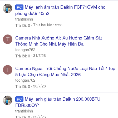
Máy lạnh âm trần Daikin FCF71CVM cho
PC
phòng dưới 40m2
tranthibinh
Thứ hai lúc 15:58
Trả lời
0
Camera Nhà Xưởng AI: Xu Hướng Giám Sát
T
Thông Minh Cho Nhà Máy Hiện Đại
tocngan762
31/7/26
Trả lời
0
Camera Ngoài Trời Chống Nước Loại Nào Tốt? Top
T
5 Lựa Chọn Đáng Mua Nhất 2026
tocngan762
30/7/26
Trả lời
0
Máy lạnh giấu trần Daikin 200.000BTU
PC
FDR500QY1
tranthibinh
29/7/26
Trả lời
0