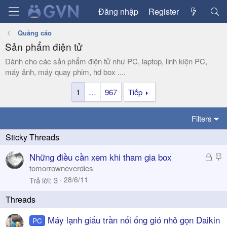
Đăng nhập
Register
Quảng cáo
Sản phẩm điện tử
Dành cho các sản phẩm điện tử như PC, laptop, linh kiện PC,
máy ảnh, máy quay phim, hd box ....
1
…
967
Tiếp
Filters
Đ
S
Những điều cần xem khi tham gia box
ã
t
tomorrowneverdies
k
i
28/6/11
Trả lời
3
h
c
ó
k
a
y
Máy lạnh giấu trần nối ống gió nhỏ gọn Daikin
PC