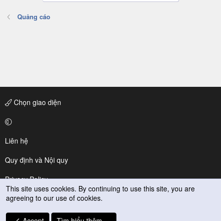
Quảng cáo
Chọn giao diện
Liên hệ
Quy định và Nội quy
Privacy Policy
This site uses cookies. By continuing to use this site, you are
agreeing to our use of cookies.
Trợ giúp
R
Accept
Tìm hiểu thêm.…