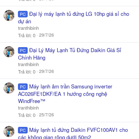
Đại lý máy lạnh tủ đứng LG 10hp giá sỉ cho
PC
dự án
tranthibinh
29/7/26
Trả lời
0
Đại Lý Máy Lạnh Tủ Đứng Daikin Giá Sỉ
PC
Chính Hãng
tranthibinh
29/7/26
Trả lời
0
Máy lạnh âm trần Samsung inverter
PC
AC026FE1DKF/EA 1 hướng công nghệ
WindFree™
tranthibinh
25/7/26
Trả lời
0
Máy lạnh tủ đứng Daikin FVFC100AV1 cho
PC
các không gian rộng dưới 50m2