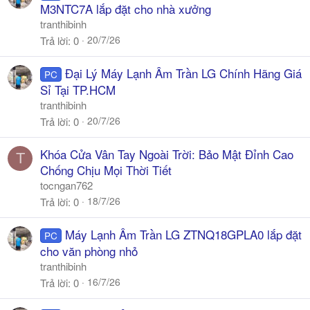
M3NTC7A lắp đặt cho nhà xưởng
tranthibinh
20/7/26
Trả lời
0
Đại Lý Máy Lạnh Âm Trần LG Chính Hãng Giá
PC
Sỉ Tại TP.HCM
tranthibinh
20/7/26
Trả lời
0
Khóa Cửa Vân Tay Ngoài Trời: Bảo Mật Đỉnh Cao
T
Chống Chịu Mọi Thời Tiết
tocngan762
18/7/26
Trả lời
0
Máy Lạnh Âm Trần LG ZTNQ18GPLA0 lắp đặt
PC
cho văn phòng nhỏ
tranthibinh
16/7/26
Trả lời
0