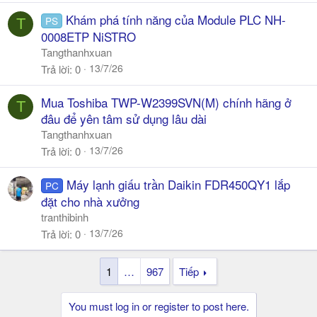
Khám phá tính năng của Module PLC NH-
PS
T
0008ETP NiSTRO
Tangthanhxuan
13/7/26
Trả lời
0
Mua Toshiba TWP-W2399SVN(M) chính hãng ở
T
đâu để yên tâm sử dụng lâu dài
Tangthanhxuan
13/7/26
Trả lời
0
Máy lạnh giấu trần Daikin FDR450QY1 lắp
PC
đặt cho nhà xưởng
tranthibinh
13/7/26
Trả lời
0
1
…
967
Tiếp
You must log in or register to post here.