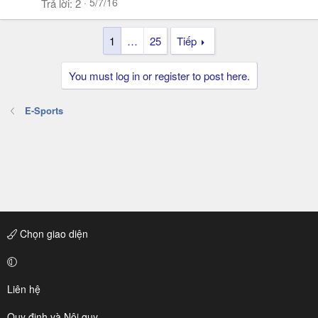
5/7/16
Trả lời
2
1
…
25
Tiếp
You must log in or register to post here.
E-Sports
Chọn giao diện
Liên hệ
Quy định và Nội quy