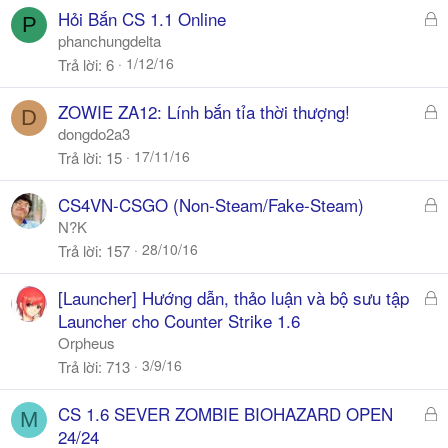
a
Đ
Hỏi Bắn CS 1.1 Online
P
ã
phanchungdelta
k
1/12/16
Trả lời
6
h
ó
Đ
ZOWIE ZA12: Lính bắn tỉa thời thượng!
D
a
ã
dongdo2a3
k
17/11/16
Trả lời
15
h
ó
Đ
CS4VN-CSGO (Non-Steam/Fake-Steam)
a
ã
N?K
k
28/10/16
Trả lời
157
h
ó
Đ
[Launcher] Hướng dẫn, thảo luận và bộ sưu tập
a
ã
Launcher cho Counter Strike 1.6
k
Orpheus
h
3/9/16
Trả lời
713
ó
a
Đ
CS 1.6 SEVER ZOMBIE BIOHAZARD OPEN
M
ã
24/24