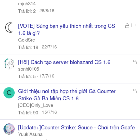
k
mjnh314
h
26/8/16
Trả lời
2
ó
a
Đ
P
[VOTE] Súng bạn yêu thích nhất trong CS
ã
o
1.6 là gì?
k
l
GoldSrc
h
l
22/7/16
Trả lời
18
ó
a
Đ
[Hỏi] Cách tạo server biohazard CS 1.6
ã
sonhl0105
k
17/7/16
Trả lời
5
h
ó
Đ
Giới thiệu nơi tập hợp thế giới Gà Counter
C
a
ã
Strike Gà Ba Miền CS 1.6
k
[CEO]Only_Love
h
15/7/16
Trả lời
90
ó
a
[Update+]Counter Strike: Souce - Chơi trên Gcafe
YuukiAsuna