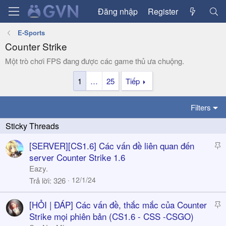
Đăng nhập
Register
E-Sports
Counter Strike
Một trò chơi FPS đang được các game thủ ưa chuộng.
1
…
25
Tiếp
Filters
S
[SERVER][CS1.6] Các vấn đề liên quan đến
t
server Counter Strike 1.6
i
Eazy.
c
12/1/24
Trả lời
326
k
y
S
[HỎI | ĐÁP] Các vấn đề, thắc mắc của Counter
t
Strike mọi phiên bản (CS1.6 - CSS -CSGO)
i