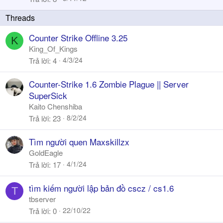
ó
k
a
y
Counter Strike Offline 3.25
K
King_Of_Kings
4/3/24
Trả lời
4
Counter-Strike 1.6 Zombie Plague || Server
SuperSick
Kaito Chenshiba
8/2/24
Trả lời
23
Tìm người quen Maxskillzx
GoldEagle
4/1/24
Trả lời
17
tìm kiếm người lập bản đồ cscz / cs1.6
T
tbserver
22/10/22
Trả lời
0