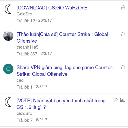
ó
Đ
[DOWNLOAD] CS:GO WaRzOnE
a
ã
GoldSrc
k
26/3/17
Trả lời
12
h
ó
Đ
[Thảo luận|Chia sẻ] Counter Strike : Global
a
ã
Offensive
k
theanh11a5
h
2/3/17
Trả lời
367
ó
a
Đ
Share VPN giảm ping, lag cho game Counter-
C
ã
Strike: Global Offensive
k
ced
h
2/3/17
Trả lời
1
ó
a
Đ
P
[VOTE] Nhân vật bạn yêu thích nhất trong
ã
o
CS 1.6 là gì ?
k
l
GoldSrc
h
l
6/2/17
Trả lời
7
ó