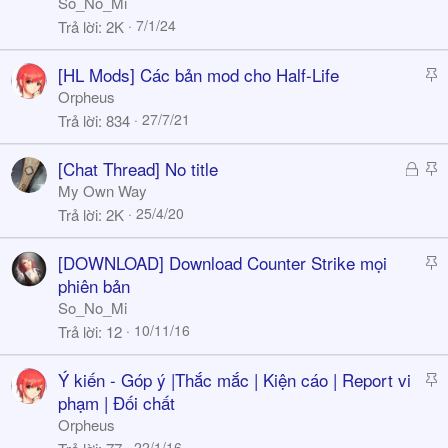
So_No_Mi
c
7/1/24
Trả lời
2K
k
y
S
[HL Mods] Các bản mod cho Half-Life
t
Orpheus
i
27/7/21
Trả lời
834
c
k
Đ
S
[Chat Thread] No title
y
ã
t
My Own Way
k
i
25/4/20
Trả lời
2K
h
c
ó
k
S
[DOWNLOAD] Download Counter Strike mọi
a
y
t
phiên bản
i
So_No_Mi
c
10/11/16
Trả lời
12
k
y
S
Ý kiến - Góp ý |Thắc mắc | Kiện cáo | Report vi
t
phạm | Đối chất
i
Orpheus
c
22/1/16