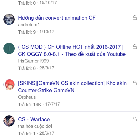
ó
15/10/17
Trả lời
0
a
Đ
Hướng dẫn convert animation CF
ã
andretom1
k
1/10/17
Trả lời
9
h
ó
Đ
( CS MOD ) CF Offline HOT nhất 2016-2017 |
I
a
ã
CK OGGY 8.0-8.1 - Theo đề xuất của Youtube
k
IrisGamer1999
h
28/9/17
Trả lời
6
ó
a
Đ
[SKINS][GameVN CS skin collection] Kho skin
ã
Counter-Strike GameVN
k
Orpheus
h
17/7/17
Trả lời
14K
ó
a
Đ
CS - Warface
ã
tha hóa cuộc đời
k
28/6/17
Trả lời
1
h