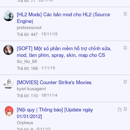
Trả lời
77
k
y
S
[HL2 Mods] Các bản mod cho HL2 (Source
t
Engine)
i
protossscout
c
15/11/15
Trả lời
447
k
y
S
[SOFT] Một số phần mềm hỗ trợ chỉnh sửa,
t
mod, làm phim, spray, skin, map cho CS
i
So_No_Mi
c
1/11/15
Trả lời
169
k
y
S
[MOVIES] Counter Strike's Movies
t
kyori kusagami
i
18/11/14
Trả lời
110
c
k
Đ
S
[Nội quy | Thông báo] [Update ngày
y
ã
t
01/01/2012]
k
i
Orpheus
h
c
5/11/12
Trả lời
8