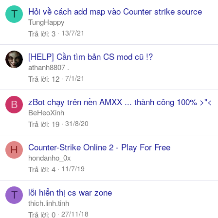
Hỏi về cách add map vào Counter strike source
T
TungHappy
13/7/21
Trả lời
3
[HELP] Cần tìm bản CS mod cũ !?
athanh8807 .
7/1/21
Trả lời
12
zBot chạy trên nền AMXX ... thành công 100% >"<
B
BeHeoXinh
31/8/20
Trả lời
19
Counter-Strike Online 2 - Play For Free
H
hondanho_0x
11/7/19
Trả lời
4
lỗi hiển thị cs war zone
T
thich.linh.tinh
27/11/18
Trả lời
0