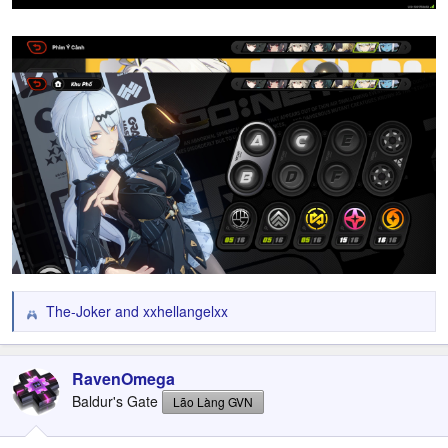
The-Joker
and
xxhellangelxx
R
e
a
c
RavenOmega
t
Baldur's Gate
Lão Làng GVN
i
o