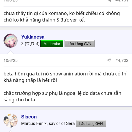
chưa thấy tin gì của komano, ko biết chiều có không
chứ ko khả năng thành S đực ver kế.
Yukianesa
ξ (⩌‸⩌ )ξ
Moderator
Lão Làng GVN
10/6/25
#4,702
beta hôm qua tụi nó show animation rồi mà chưa có thì
khả năng thấp là hết rồi
chắc trường hợp sư phụ là ngoại lệ do data chưa sẵn
sàng cho beta
Siscon
Marcus Fenix, savior of Sera
Lão Làng GVN