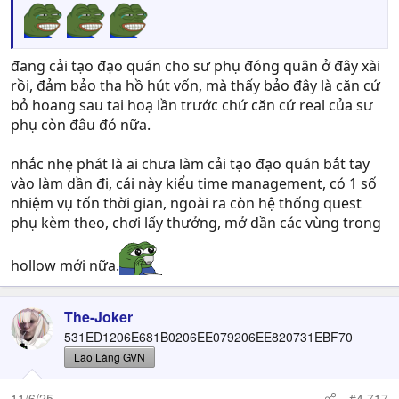
đang cải tạo đạo quán cho sư phụ đóng quân ở đây xài
rồi, đảm bảo tha hồ hút vốn, mà thấy bảo đây là căn cứ
bỏ hoang sau tai hoạ lần trước chứ căn cứ real của sư
phụ còn đâu đó nữa.
nhắc nhẹ phát là ai chưa làm cải tạo đạo quán bắt tay
vào làm dần đi, cái này kiểu time management, có 1 số
nhiệm vụ tốn thời gian, ngoài ra còn hệ thống quest
phụ kèm theo, chơi lấy thưởng, mở dần các vùng trong
hollow mới nữa.
The-Joker
531ED1206E681B0206EE079206EE820731EBF70
Lão Làng GVN
11/6/25
#4,717