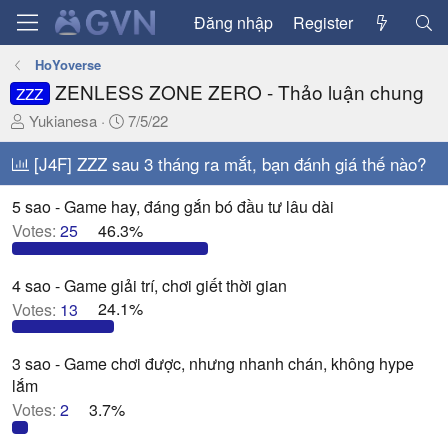
Đăng nhập
Register
HoYoverse
ZENLESS ZONE ZERO - Thảo luận chung
ZZZ
T
N
Yukianesa
7/5/22
h
g
r
[J4F] ZZZ sau 3 tháng ra mắt, bạn đánh giá thế nào?
à
e
y
a
g
5 sao - Game hay, đáng gắn bó đầu tư lâu dài
d
ử
Votes:
25
46.3%
s
i
t
4 sao - Game giải trí, chơi giết thời gian
a
Votes:
13
24.1%
r
t
e
3 sao - Game chơi được, nhưng nhanh chán, không hype
r
lắm
Votes:
2
3.7%