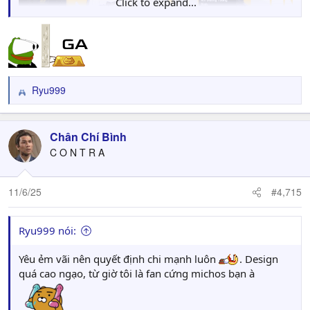
Click to expand...
Ryu999
R
e
a
c
Chân Chí Bình
t
C O N T R A
i
o
n
11/6/25
#4,715
s
:
Ryu999 nói:
Yêu ẻm vãi nên quyết định chi mạnh luôn
. Design
quá cao ngạo, từ giờ tôi là fan cứng michos bạn à