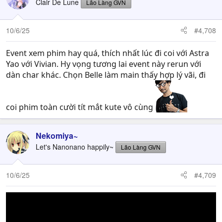
Clair De Lune
Lão Làng GVN
10/6/25
#4,708
Event xem phim hay quá, thích nhất lúc đi coi với Astra
Yao với Vivian. Hy vọng tương lai event này rerun với
dàn char khác. Chọn Belle làm main thấy hợp lý vãi, đi
coi phim toàn cười tít mắt kute vô cùng
Nekomiya~
Let's Nanonano happily~
Lão Làng GVN
10/6/25
#4,709