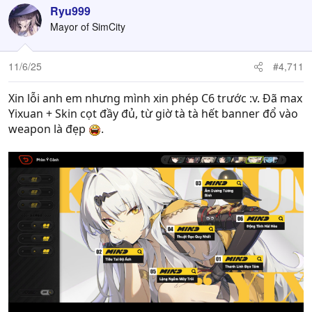
phụ rồi. Vẫn optimize được thêm nữa mà lười quá, tại
Ryu999
chưa tìm được setup consistent hẳn, lắm lúc nó vui lên
Mayor of SimCity
bật khiên sớm vl.
11/6/25
#4,711
Xin lỗi anh em nhưng mình xin phép C6 trước :v. Đã max
Yixuan + Skin cọt đầy đủ, từ giờ tà tà hết banner đổ vào
weapon là đẹp
.