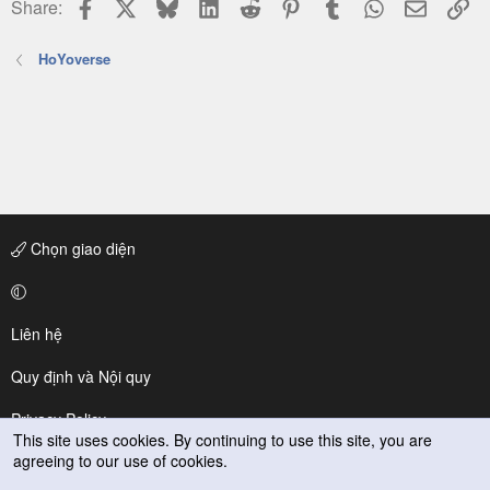
Facebook
X
Bluesky
LinkedIn
Reddit
Pinterest
Tumblr
WhatsApp
Email
Li
Share:
HoYoverse
Chọn giao diện
Liên hệ
Quy định và Nội quy
Privacy Policy
This site uses cookies. By continuing to use this site, you are
agreeing to our use of cookies.
Trợ giúp