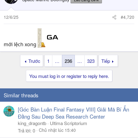
12/6/25
#4,720
mới lệch xong
Trước
1
…
236
…
323
Tiếp
You must log in or register to reply here.
Similar threads
[Góc Bàn Luận Final Fantasy VIII] Giải Mã Bí Ẩn
Đằng Sau Deep Sea Research Center
king_dragontb
Ultima Scriptorium
Chủ nhật lúc 15:40
Trả lời
0