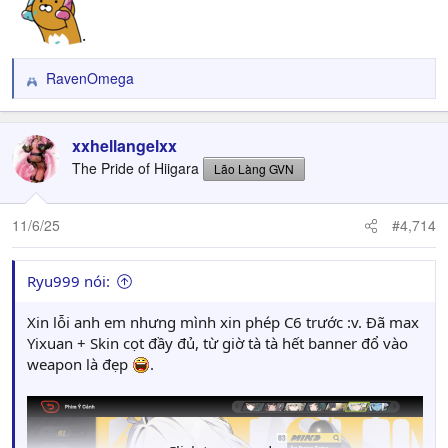
.
RavenOmega
R
e
a
c
xxhellangelxx
t
The Pride of Hiigara
Lão Làng GVN
i
o
n
11/6/25
#4,714
s
:
Ryu999 nói:
Xin lỗi anh em nhưng mình xin phép C6 trước :v. Đã max
Yixuan + Skin cọt đầy đủ, từ giờ tà tà hết banner đổ vào
weapon là đẹp
.