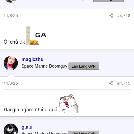
i
o
n
11/6/25
#4,718
s
:
Ôi chủ tik
magiczhu
Space Marine Doomguy
Lão Làng GVN
11/6/25
#4,719
Đại gia ngầm nhiều quá
g.a.u
Space Marine Doomguy
Lão Làng GVN