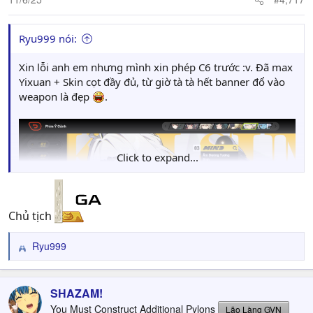
Ryu999 nói:
Xin lỗi anh em nhưng mình xin phép C6 trước :v. Đã max
Yixuan + Skin cọt đầy đủ, từ giờ tà tà hết banner đổ vào
weapon là đẹp
.
Click to expand...
Chủ tịch
Ryu999
R
e
a
c
SHAZAM!
t
You Must Construct Additional Pylons
Lão Làng GVN