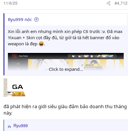
n
11/6/25
#4,712
s
:
Ryu999 nói:
Xin lỗi anh em nhưng mình xin phép C6 trước :v. Đã max
Yixuan + Skin cọt đầy đủ, từ giờ tà tà hết banner đổ vào
weapon là đẹp
.
Click to expand...
đã phát hiện ra giới siêu giàu đảm bảo doanh thu tháng
này.
Ryu999
R