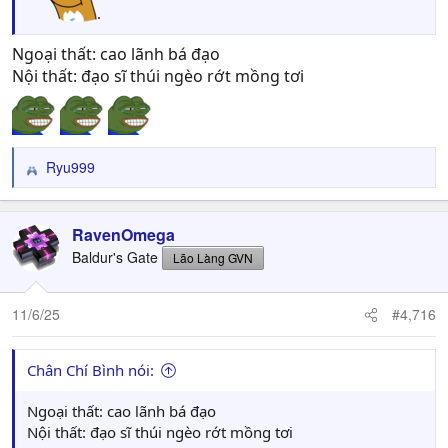
.
Ngoại thất: cao lãnh bá đạo
Nội thất: đạo sĩ thúi ngèo rớt mồng tơi
Ryu999
R
e
a
c
RavenOmega
t
Baldur's Gate
Lão Làng GVN
i
o
n
11/6/25
#4,716
s
:
Chân Chí Bình nói:
Ngoại thất: cao lãnh bá đạo
Nội thất: đạo sĩ thúi ngèo rớt mồng tơi