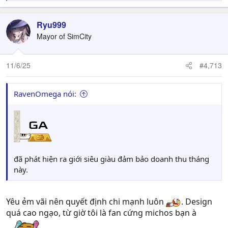
e
a
c
Ryu999
t
Mayor of SimCity
i
o
n
11/6/25
#4,713
s
:
RavenOmega nói:
đã phát hiện ra giới siêu giàu đảm bảo doanh thu tháng
này.
Yêu ẻm vãi nên quyết định chi mạnh luôn
. Design
quá cao ngạo, từ giờ tôi là fan cứng michos bạn à