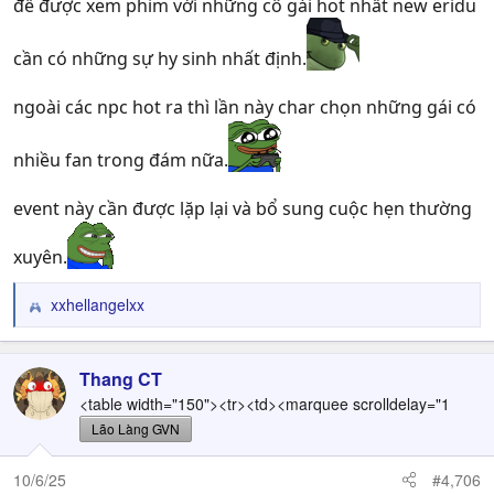
để được xem phim với những cô gái hot nhất new eridu
cần có những sự hy sinh nhất định.
ngoài các npc hot ra thì lần này char chọn những gái có
nhiều fan trong đám nữa.
event này cần được lặp lại và bổ sung cuộc hẹn thường
xuyên.
xxhellangelxx
R
e
a
c
Thang CT
t
<table width="150"><tr><td><marquee scrolldelay="1
i
Lão Làng GVN
o
n
10/6/25
#4,706
s