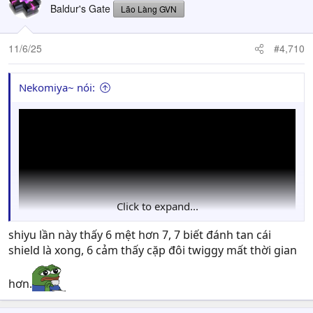
t
Baldur's Gate
Lão Làng GVN
i
o
n
11/6/25
#4,710
s
:
Nekomiya~ nói:
Click to expand...
shiyu lần này thấy 6 mệt hơn 7, 7 biết đánh tan cái
shield là xong, 6 cảm thấy cặp đôi twiggy mất thời gian
hơn.
Setup được 1 lần giết boss Shiyu trước khi nó kịp bật
khiên, tạm coi như hoàn thành khóa nhập môn của sư