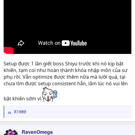
Setup được 1 lần giết boss Shiyu trước khi nó kịp bật
khiên, tạm coi như hoàn thành khóa nhập môn của sư
phụ rồi. Vẫn optimize được thêm nữa mà lười quá, tại
chưa tìm được setup consistent hẳn, lắm lúc nó vui lên
bật khiên sớm vl.
X1989
R
e
a
c
RavenOmega