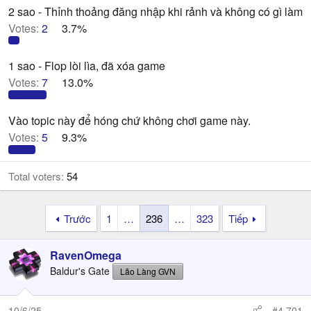
2 sao - Thỉnh thoảng đăng nhập khi rảnh và không có gì làm
Votes:
2
3.7%
1 sao - Flop lòi lìa, đã xóa game
Votes:
7
13.0%
Vào topic này để hóng chứ không chơi game này.
Votes:
5
9.3%
Total voters
54
Trước
1
…
236
…
323
Tiếp
RavenOmega
Baldur's Gate
Lão Làng GVN
10/6/25
#4,701