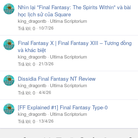
Nhìn lại "Final Fantasy: The Spirits Within" và bài
học lịch sử của Square
king_dragontb
Ultima Scriptorium
10/7/26
Trả lời
0
Final Fantasy X | Final Fantasy XIII – Tương đồng
và khác biệt
king_dragontb
Ultima Scriptorium
21/3/26
Trả lời
0
Dissidia Final Fantasy NT Review
king_dragontb
Ultima Scriptorium
4/4/26
Trả lời
0
[FF Explained #1] Final Fantasy Type-0
king_dragontb
Ultima Scriptorium
13/4/26
Trả lời
0