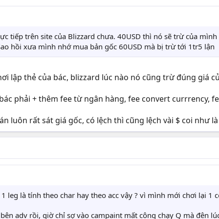
c tiếp trên site của Blizzard chưa. 40USD thì nó sẽ trừ của mìn
 Sao hồi xưa mình nhớ mua bản gốc 60USD mà bị trừ tới 1tr5 lận
ơi lập thẻ của bác, blizzard lúc nào nó cũng trừ đúng giá củ
ác phải + thêm fee từ ngân hàng, fee convert currrency, fee 
luôn rất sát giá gốc, có lệch thì cũng lệch vài $ coi như là
1 leg là tính theo char hay theo acc vậy ? vì mình mới chơi lại 
 bên adv rồi, giờ chỉ sợ vào campaint mất công chạy Q mà đên lúc 