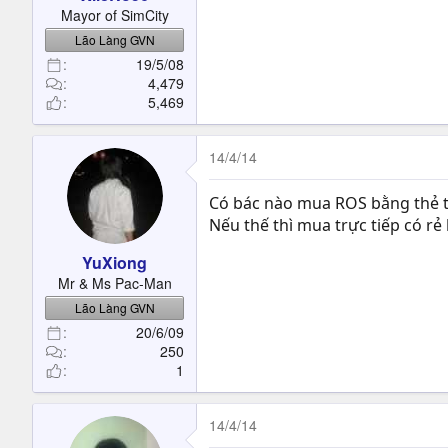
t
Mayor of SimCity
e
Lão Làng GVN
r
19/5/08
4,479
5,469
14/4/14
Có bác nào mua ROS bằng thẻ tr
Nếu thế thì mua trực tiếp có rẻ
YuXiong
Mr & Ms Pac-Man
Lão Làng GVN
20/6/09
250
1
14/4/14