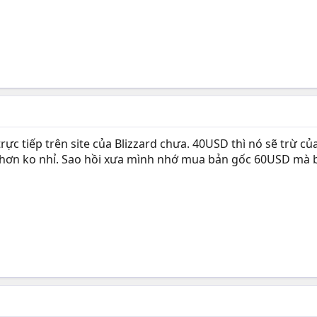
ực tiếp trên site của Blizzard chưa. 40USD thì nó sẽ trừ c
 hơn ko nhỉ. Sao hồi xưa mình nhớ mua bản gốc 60USD mà bị 