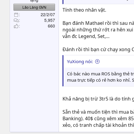
Lão Làng GVN
Tính theo nhân vật.
22/2/07
5,957
Bạn đánh Mathael rồi thì sau nà
660
ngoài những thứ rớt ra hên xui
vẫn đc Legend, Set,...
Đánh rồi thì bạn cứ chạy xong 
YuXiong nói:
Có bác nào mua ROS bằng thẻ trự
mua trực tiếp có rẻ hơn ko nhỉ.
Khả năng bị trừ 3tr5 là do tính
Sẵn thẻ và muốn tiện thì mua b
Banking). 40$ cũng xêm xêm 85
xẻo, có tranh chấp tài khoản thì