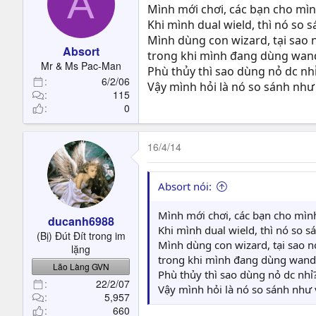
A
Mình mới chơi, các bạn cho mìn
Khi mình dual wield, thì nó so 
Mình dùng con wizard, tại sao n
Absort
trong khi mình đang dùng wand
Mr & Ms Pac-Man
Phù thủy thì sao dùng nỏ dc nh
6/2/06
Vậy mình hỏi là nó so sánh như 
115
0
16/4/14
Absort nói:
Mình mới chơi, các bạn cho mình
ducanh6988
Khi mình dual wield, thì nó so 
(Bị) Đút Đít trong im
Mình dùng con wizard, tại sao n
lặng
trong khi mình đang dùng wand
Lão Làng GVN
Phù thủy thì sao dùng nỏ dc nhỉ
22/2/07
Vậy mình hỏi là nó so sánh như 
5,957
660