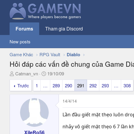
Forums
Tham gia Discord
New posts
Game Khác
RPG Vault
Diablo
Hỏi đáp các vấn đề chung của Game Di
T
N
Catman_vn
19/10/09
h
g
Trước
1
…
289
290
291
292
293
…
308
r
à
e
y
a
g
14/4/14
d
ử
s
i
Lần đầu giết mặt thẹo luôn drop
t
a
nhảy vô giết mặt thẹo 6 7 lần kh
r
XileRo56