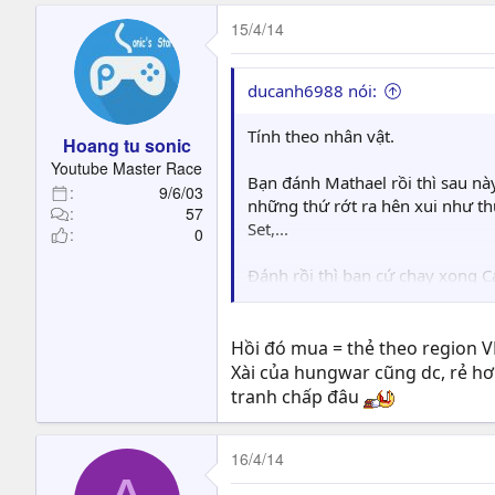
15/4/14
ducanh6988 nói:
Tính theo nhân vật.
Hoang tu sonic
Youtube Master Race
Bạn đánh Mathael rồi thì sau này
9/6/03
những thứ rớt ra hên xui như th
57
Set,...
0
Đánh rồi thì bạn cứ chạy xong C
Khả năng bị trừ 3tr5 là do tính 
Hồi đó mua = thẻ theo region V
Xài của hungwar cũng dc, rẻ hơn
Sẵn thẻ và muốn tiện thì mua bằ
tranh chấp đâu
cũng xêm xêm 850k => mua bằng 
khoản thì dễ giải quyết hơn).
16/4/14