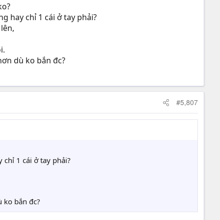
ko?
 hay chỉ 1 cái ở tay phải?
lên,
i.
 hơn dù ko bắn đc?
#5,807
chỉ 1 cái ở tay phải?
ù ko bắn đc?