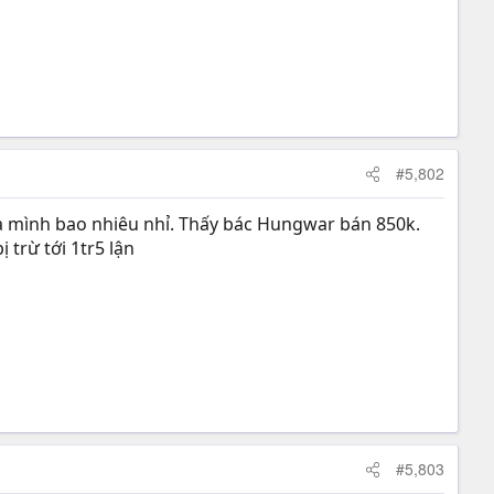
#5,802
ủa mình bao nhiêu nhỉ. Thấy bác Hungwar bán 850k.
trừ tới 1tr5 lận
#5,803