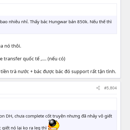
h bao nhiêu nhỉ. Thấy bác Hungwar bán 850k. Nếu thế thì
a nó thôi.
transfer quốc tế ,.... (nếu có)
 tiền trà nước + bác được bác đó support rất tận tình.
#5,804
1 con DH, chưa complete cốt truyện nhưng đã nhảy vô giết
giết nó lại ko ra leg thì