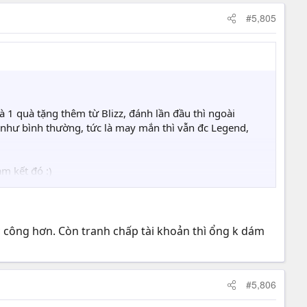
#5,805
 1 quà tặng thêm từ Blizz, đánh lần đầu thì ngoài
 như bình thường, tức là may mắn thì vẫn đc Legend,
m kết đó :)
 giá = $ Sing thì nó đắt hơn US$.
ắc công hơn. Còn tranh chấp tài khoản thì ổng k dám
n tiền (sẽ nhanh hơn nếu có xài Internet Banking). 40$
của mình thì sau này nếu xui xẻo, có tranh chấp tài
#5,806