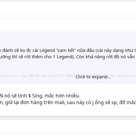
 đánh sẽ ko đc cái Legend "cam kết" nữa đâu (cái này dạng như là
ường thì sẽ rớt thêm cho 1 Legend). Còn khả năng rớt đồ nó vẫn
ampaign, sau đó Reset Quest là đánh Mathael lại đc cái Legend ca
Click to expand...
giá bằng $ Singapo? Mình ko nhớ rõ nhưng hồi D3 mới ra, nếu tính
N nó sẽ tính $ Sing, mắc hơn nhiều.
, giữ lại đơn hàng trên mail, sau này có j ổng sẽ sp, đỡ m
ng thẻ, ko thì mua của bác Hung_War cho khỏe, mất tí công chuyể
thẻ sẽ đắt bằng hoặc hơn Hung_war 1 chút (nhưng mua bằng thẻ 