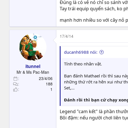
Đúng là có vẻ nó chỉ so sánh vớ
Tay trái equip quyển sách, ko p
mạnh hơn nhiều so với cây nỏ 
17/4/14
ducanh6988 nói:
Tính theo nhân vật.
itunnel
Mr & Ms Pac-Man
Bạn đánh Mathael rồi thì sau này
23/4/06
những thứ rớt ra hên xui như th
188
Set,...
1
Đánh rồi thì bạn cứ chạy xon
Legend "cam kết" là phần thưởn
Bôi đậm: nếu người chơi liên tụ