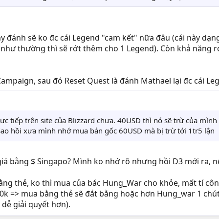
y đánh sẽ ko đc cái Legend "cam kết" nữa đâu (cái này dạng
 như thường thì sẽ rớt thêm cho 1 Legend). Còn khả năng r
Campaign, sau đó Reset Quest là đánh Mathael lại đc cái Leg
c tiếp trên site của Blizzard chưa. 40USD thì nó sẽ trừ của mìn
 Sao hồi xưa mình nhớ mua bản gốc 60USD mà bị trừ tới 1tr5 lận
 giá bằng $ Singapo? Mình ko nhớ rõ nhưng hồi D3 mới ra, nế
ằng thẻ, ko thì mua của bác Hung_War cho khỏe, mất tí côn
0k => mua bằng thẻ sẽ đắt bằng hoặc hơn Hung_war 1 chút
 dễ giải quyết hơn).