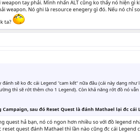
i weapon tay phải. Mình nhấn ALT cũng ko thấy nó hiện gì k
hải weapon. Nó ghi là resource enegery gì đó. Nếu nó chỉ so
pk ta?
 đánh sẽ ko đc cái Legend "cam kết" nữa đâu (cái này dạng như là
ường thì sẽ rớt thêm cho 1 Legend). Còn khả năng rớt đồ nó vẫn
g Campaign, sau đó Reset Quest là đánh Mathael lại đc cái
g quest hả bạn, nó có ngon hơn nhiều so với đồ legend nh
c reset quest đánh Mathael thì lần nào cũng đc cái Legend 