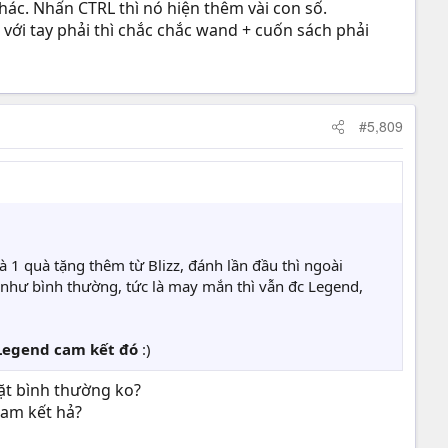
hác. Nhấn CTRL thì nó hiện thêm vài con số.
 với tay phải thì chắc chắc wand + cuốn sách phải
#5,809
 1 quà tặng thêm từ Blizz, đánh lần đầu thì ngoài
 như bình thường, tức là may mắn thì vẫn đc Legend,
 Legend cam kết đó
:)
ặt bình thường ko?
cam kết hả?