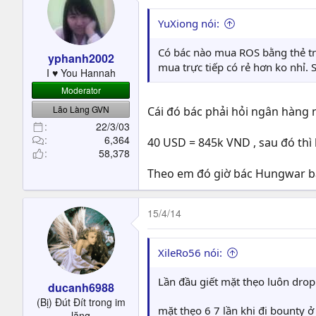
YuXiong nói:
Có bác nào mua ROS bằng thẻ trự
yphanh2002
mua trực tiếp có rẻ hơn ko nhỉ.
I ♥︎ You Hannah
Moderator
Lão Làng GVN
Cái đó bác phải hỏi ngân hàng n
22/3/03
6,364
40 USD = 845k VND , sau đó thì b
58,378
Theo em đó giờ bác Hungwar bán 
15/4/14
XileRo56 nói:
Lần đầu giết mặt thẹo luôn drop 
ducanh6988
(Bị) Đút Đít trong im
mặt thẹo 6 7 lần khi đi bounty ở
lặng