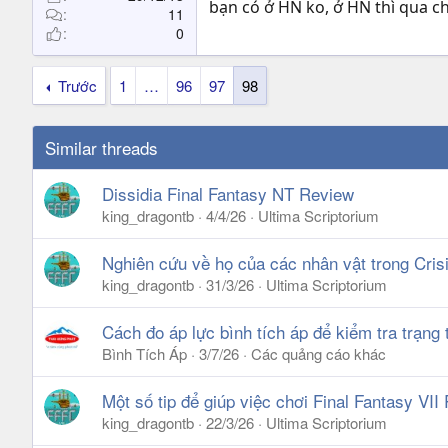
bạn có ở HN ko, ở HN thì qua c
11
0
Trước
1
…
96
97
98
Similar threads
Dissidia Final Fantasy NT Review
king_dragontb
4/4/26
Ultima Scriptorium
Nghiên cứu về họ của các nhân vật trong Crisi
king_dragontb
31/3/26
Ultima Scriptorium
Cách đo áp lực bình tích áp để kiểm tra trạng 
Bình Tích Áp
3/7/26
Các quảng cáo khác
Một số tip để giúp việc chơi Final Fantasy VI
king_dragontb
22/3/26
Ultima Scriptorium