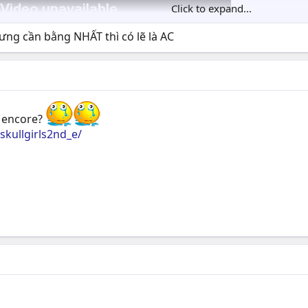
Click to expand...
ưng cần bằng NHẤT thì có lẽ là AC
d encore?
kullgirls2nd_e/
tournament của VN