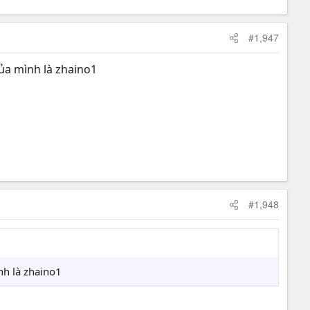
#1,947
ủa mình là zhaino1
#1,948
nh là zhaino1