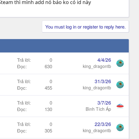
Steam thì mình add nó báo ko có id này
You must log in or register to reply here.
4/4/26
Trả lời
0
Đọc
630
king_dragontb
31/3/26
Trả lời
0
Đọc
455
king_dragontb
3/7/26
Trả lời
0
Đọc
130
Bình Tích Áp
22/3/26
Trả lời
0
Đọc
305
king_dragontb