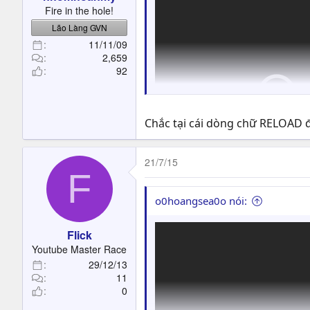
t
Fire in the hole!
e
Lão Làng GVN
r
11/11/09
2,659
92
Chắc tại cái dòng chữ RELOAD 
21/7/15
F
o0hoangsea0o nói:
điều này đã từng xảy ra trong 
Flick
Youtube Master Race
29/12/13
11
cân bằng ?
0
đọc báo lá cải nào thế