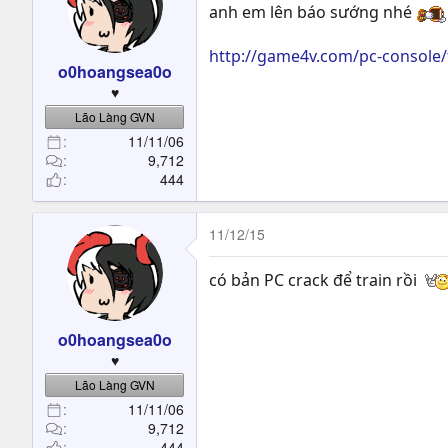
anh em lên báo sướng nhé
http://game4v.com/pc-console/t
o0hoangsea0o
♥
Lão Làng GVN
11/11/06
9,712
444
11/12/15
có bản PC crack để train rồi
o0hoangsea0o
♥
Lão Làng GVN
11/11/06
9,712
444