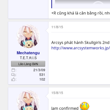
+R cũng khá là cân bằng rồi, nh
11/8/15
Arcsys phát hành Skullgirls 2n
http://www.arcsystemworks.jp/s
Mechatengu
điều này đã từng xảy ra trong 
T.E.T.Я.I.S
Lão Làng GVN
21/3/09
531
cân bằng ?
102
đọc báo lá cải nào thế
15/8/15
Jam confirmed