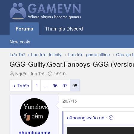
Forums
Tham gia Discord
New posts
Lưu Trữ
Lưu trữ | Infinity
Lưu trữ - game offline
Câu lạc 
GGG-Guilty.Gear.Fanboys-GGG (Version
T
N
Người Lính Trẻ
1/9/10
h
g
Trước
1
…
96
97
98
r
à
e
y
a
g
20/7/15
d
ử
s
i
t
o0hoangsea0o nói:
a
r
nhomhoanmy