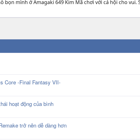
hỗ bọn mình ở Amagaki 649 Kim Mã chơi với cả hội cho vui. 
s Core -Final Fantasy VII-
thái hoạt động của bình
I Remake trở nên dễ dàng hơn