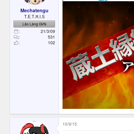
Mechatengu
T.E.T.Я.I.S
Lão Làng GVN
21/3/09
531
102
10/9/15