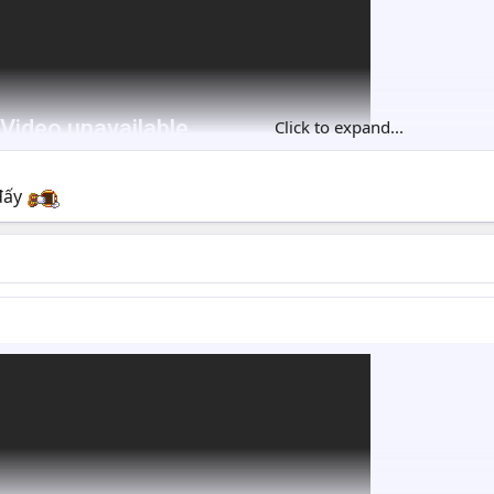
Click to expand...
đấy
tournament của VN