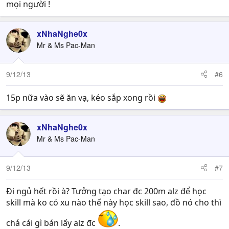
mọi người !
xNhaNghe0x
Mr & Ms Pac-Man
9/12/13
#6
15p nữa vào sẽ ăn vạ, kéo sắp xong rồi
xNhaNghe0x
Mr & Ms Pac-Man
9/12/13
#7
Đi ngủ hết rồi à? Tưởng tạo char đc 200m alz để học
skill mà ko có xu nào thế này học skill sao, đồ nó cho thì
chả cái gì bán lấy alz đc
.