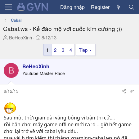
Đăng nhập
Register
Cabal
Cabal.ws - Kẻ đào mộ với cuốc kim cương ;))
T
N
BeHeoXinh
8/12/13
h
g
1
2
3
4
Tiếp
r
à
e
y
a
g
BeHeoXinh
B
d
ử
Youtube Master Race
s
i
t
a
8/12/13
#1
r
t
e
r
Sau một thời gian dài vắng bóng vì bận thi cử....
rồi bận chơi mấy game offline mới ra :d ...giờ hết game
chơi lại trở về với cabal yêu dấu.
qua vài h tìm kiếm thì thằng xgaming-cabal.ws nó đã