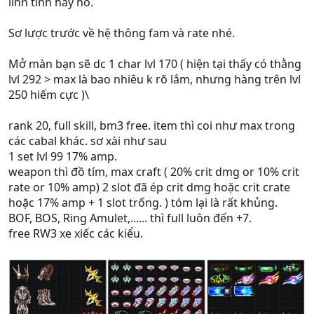
linh tinh hay ho.
Sơ lược trước về hệ thông fam và rate nhé.
Mở màn bạn sẽ dc 1 char lvl 170 ( hiện tại thấy có thằng
lvl 292 > max là bao nhiêu k rõ lắm, nhưng hàng trên lvl
250 hiếm cực )\
rank 20, full skill, bm3 free. item thì coi như max trong
các cabal khác. sơ xài như sau
1 set lvl 99 17% amp.
weapon thì đồ tím, max craft ( 20% crit dmg or 10% crit
rate or 10% amp) 2 slot đã ép crit dmg hoặc crit crate
hoặc 17% amp + 1 slot trống. ) tóm lại là rất khủng.
BOF, BOS, Ring Amulet,...... thì full luôn đến +7.
free RW3 xe xiếc các kiểu.