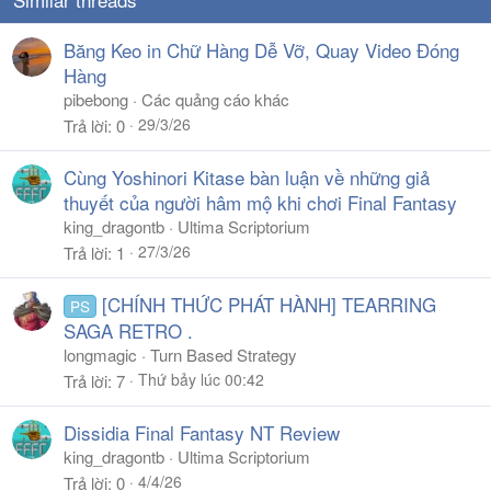
Băng Keo in Chữ Hàng Dễ Vỡ, Quay Video Đóng
Hàng
pibebong
Các quảng cáo khác
29/3/26
Trả lời
0
Cùng Yoshinori Kitase bàn luận về những giả
thuyết của người hâm mộ khi chơi Final Fantasy
king_dragontb
Ultima Scriptorium
27/3/26
Trả lời
1
[CHÍNH THỨC PHÁT HÀNH] TEARRING
PS
SAGA RETRO .
longmagic
Turn Based Strategy
Thứ bảy lúc 00:42
Trả lời
7
Dissidia Final Fantasy NT Review
king_dragontb
Ultima Scriptorium
4/4/26
Trả lời
0