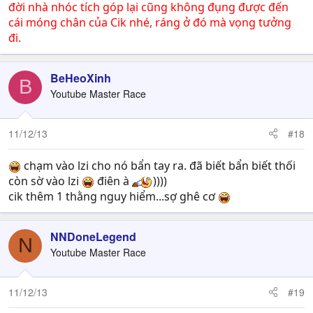
đời nhà nhóc tích góp lại cũng không đụng được đến
cái móng chân của Cik nhé, ráng ở đó mà vọng tưởng
đi.
BeHeoXinh
B
Youtube Master Race
11/12/13
#18
chạm vào lzi cho nó bẩn tay ra. đã biết bẩn biết thối
còn sờ vào lzi
điên à
))))
cik thêm 1 thằng nguy hiểm...sợ ghê cơ
NNDoneLegend
N
Youtube Master Race
11/12/13
#19