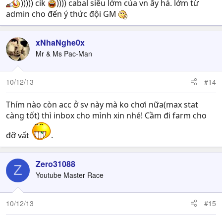
))))) cik
)))) cabal siêu lởm của vn ấy hả. lởm từ
admin cho đến ý thức đội GM
xNhaNghe0x
Mr & Ms Pac-Man
10/12/13
#14
Thím nào còn acc ở sv này mà ko chơi nữa(max stat
càng tốt) thì inbox cho mình xin nhé! Cầm đi farm cho
đỡ vất
.
Zero31088
Z
Youtube Master Race
10/12/13
#15