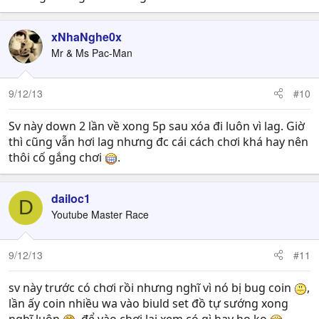
xNhaNghe0x
Mr & Ms Pac-Man
9/12/13
#10
Sv này down 2 lần về xong 5p sau xóa đi luôn vì lag. Giờ
thì cũng vẫn hơi lag nhưng đc cái cách chơi khá hay nên
thôi cố gắng chơi
.
dailoc1
D
Youtube Master Race
9/12/13
#11
sv này trước có chơi rồi nhưng nghĩ vì nó bị bug coin
,
lần ấy coin nhiều wa vào biuld set đồ tự sướng xong
nghĩ luôn
, để vào chơi lại xem có gì hay ho ko