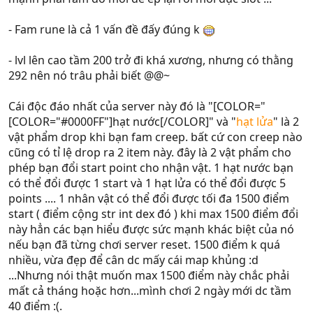
- Fam rune là cả 1 vấn đề đấy đúng k
- lvl lên cao tầm 200 trở đi khá xương, nhưng có thằng
292 nên nó trâu phải biết @@~
Cái độc đáo nhất của server này đó là "[COLOR="
[COLOR="#0000FF"]hạt nước[/COLOR]" và "
hạt lửa
" là 2
vật phẩm drop khi bạn fam creep. bất cứ con creep nào
cũng có tỉ lệ drop ra 2 item này. đây là 2 vật phẩm cho
phép bạn đổi start point cho nhận vật. 1 hạt nước bạn
có thể đổi được 1 start và 1 hạt lửa có thể đổi được 5
points .... 1 nhân vật có thể đổi được tối đa 1500 điểm
start ( điểm cộng str int dex đó ) khi max 1500 điểm đổi
này hẳn các bạn hiểu được sức mạnh khác biệt của nó
nếu bạn đã từng chơi server reset. 1500 điểm k quá
nhiều, vừa đẹp để cân dc mấy cái map khủng :d
...Nhưng nói thật muốn max 1500 điểm này chắc phải
mất cả tháng hoặc hơn...mình chơi 2 ngày mới dc tầm
40 điểm :(.