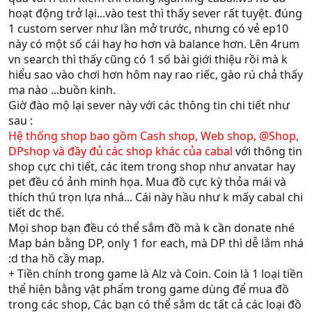
hoạt động trở lại...vào test thì thấy sever rất tuyệt. đúng
1 custom server như lần mở trước, nhưng có vẻ ep10
này có một số cái hay ho hơn và balance hơn. Lên 4rum
vn search thì thấy cũng có 1 số bài giới thiệu rồi mà k
hiểu sao vào chơi hơn hôm nay rao riếc, gào rú chả thấy
ma nào ...buồn kinh.
Giờ đào mộ lại sever này với các thông tin chi tiết như
sau :
Hệ thống shop bao gồm Cash shop, Web shop, @Shop,
DPshop và đầy đủ các shop khác của cabal
với thông tin
shop cực chi tiết, các item trong shop như anvatar hay
pet đều có ảnh minh họa. Mua đồ cực kỳ thỏa mái và
thích thú trọn lựa nhá... Cái này hầu như k mấy cabal chi
tiết dc thế.
Mọi shop bạn đều có thể sắm đồ mà k cần donate nhé
Map bán bằng DP, only 1 for each, mà DP thì dễ lắm nhá
:d tha hồ cầy map.
+ Tiền chính trong game là Alz và Coin. Coin là 1 loại tiền
thể hiện bằng vật phẩm trong game dùng để mua đồ
trong các shop, Các bạn có thể sắm dc tất cả các loại đồ