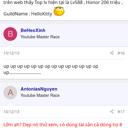
trên web thấy Top lv hiện tại là Lv588 , Honor 206 triệu ,
GuildName : HelloKitty
BeHeoXinh
B
Youtube Master Race
10/12/13
#16
up up up up up up up up up up up up up up
up............................
AntoniasNguyen
A
Youtube Master Race
10/12/13
#17
Lởm ah? Dẹp nó thử xem, có dùng tài sản cả dòng họ 8