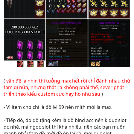
(
vấn đề là nhìn thì tưởng max hết rồi chỉ đánh nhau chứ
fam gì nữa, nhưng thật ra không phải thế, sever phát
triển theo kiểu custom cực hay ho nhu sau
)
- Vì item cho chỉ là đồ lvl 99 nên mith mới là max.
- Tiếp đó, do đồ tặng kèm là đồ bind acc nên k đục slot
dc nhé. mà ngọc slot thì khá nhiều, nên các bạn muốn
mạnh phải fam đồ mới đề ép lại rồi mới đục slot ...