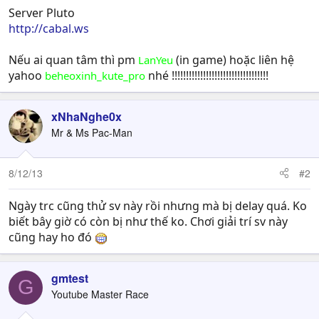
Server Pluto
http://cabal.ws
Nếu ai quan tâm thì pm
(in game) hoặc liên hệ
LanYeu
yahoo
nhé !!!!!!!!!!!!!!!!!!!!!!!!!!!!!!!!!!
beheoxinh_kute_pro
xNhaNghe0x
Mr & Ms Pac-Man
8/12/13
#2
Ngày trc cũng thử sv này rồi nhưng mà bị delay quá. Ko
biết bây giờ có còn bị như thế ko. Chơi giải trí sv này
cũng hay ho đó
gmtest
G
Youtube Master Race