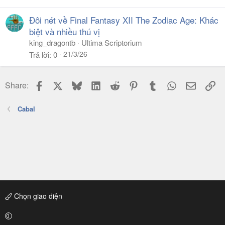
Đôi nét về Final Fantasy XII The Zodiac Age: Khác
biệt và nhiều thú vị
king_dragontb
Ultima Scriptorium
21/3/26
Trả lời
0
Facebook
X
Bluesky
LinkedIn
Reddit
Pinterest
Tumblr
WhatsApp
Email
Li
Share:
Cabal
Chọn giao diện