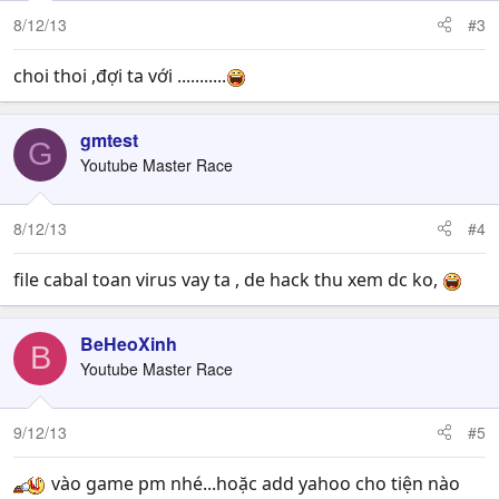
8/12/13
#3
choi thoi ,đợi ta với ...........
gmtest
G
Youtube Master Race
8/12/13
#4
file cabal toan virus vay ta , de hack thu xem dc ko,
BeHeoXinh
B
Youtube Master Race
9/12/13
#5
vào game pm nhé...hoặc add yahoo cho tiện nào