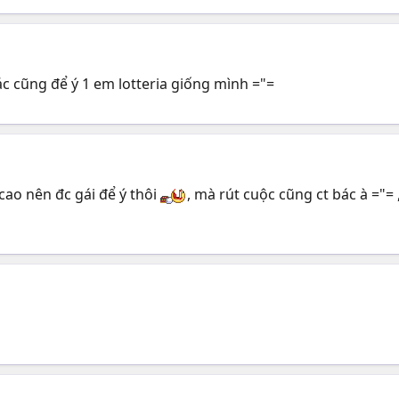
c cũng để ý 1 em lotteria giống mình ="=
cao nên đc gái để ý thôi
, mà rút cuộc cũng ct bác à ="= 