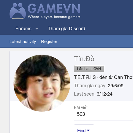
Forums
Tham gia Discord
Latest activity
Register
Tín.Đồ
Lão Làng GVN
T.E.T.Я.I.S
·
đến từ
Cần Thơ
Tham gia ngày
29/6/09
Last seen
3/12/24
Bài viết
563
Find