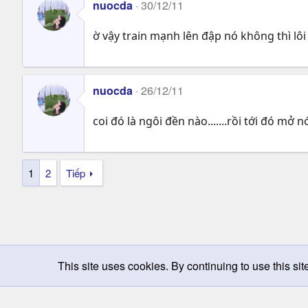
nuocda
30/12/11
ờ vậy train mạnh lên đập nó không thì lôi 
nuocda
26/12/11
coi đó là ngôi đền nào.......rồi tới đó mở nó
1
2
Tiếp
This site uses cookies. By continuing to use this sit
Chọn giao diện
Change width