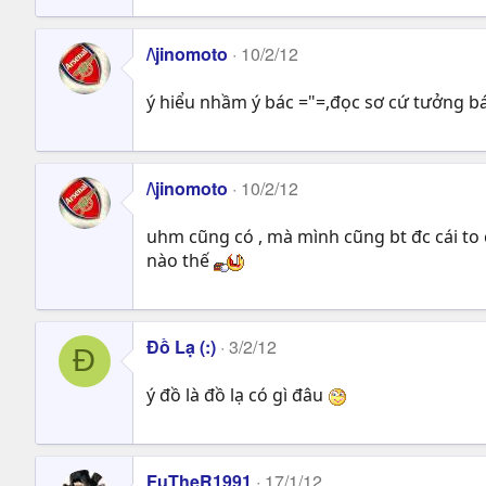
/\jinomoto
10/2/12
ý hiểu nhầm ý bác ="=,đọc sơ cứ tưởng bá
/\jinomoto
10/2/12
uhm cũng có , mà mình cũng bt đc cái to 
nào thế
Đồ Lạ (:)
3/2/12
Đ
ý đồ là đồ lạ có gì đâu
FuTheR1991
17/1/12