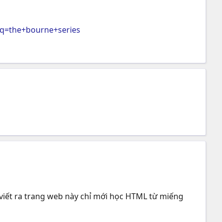
q=the+bourne+series
 viết ra trang web này chỉ mới học HTML từ miếng