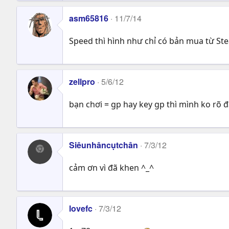
asm65816
11/7/14
Speed thì hình như chỉ có bản mua từ Ste
zellpro
5/6/12
bạn chơi = gp hay key gp thì mình ko rõ 
Siêunhâncụtchân
7/3/12
cảm ơn vì đã khen ^_^
lovefc
7/3/12