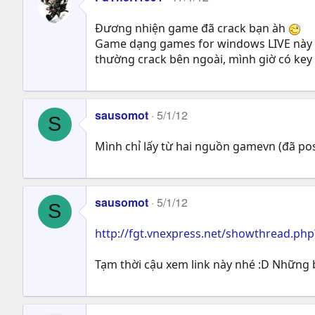
Đương nhiện game đã crack bạn àh
Game dạng games for windows LIVE này có
thường crack bên ngoài, mình giờ có key 
sausomot
5/1/12
S
Mình chỉ lấy từ hai nguồn gamevn (đã pos
sausomot
5/1/12
S
http://fgt.vnexpress.net/showthread.ph
Tạm thời cậu xem link này nhé :D Những b