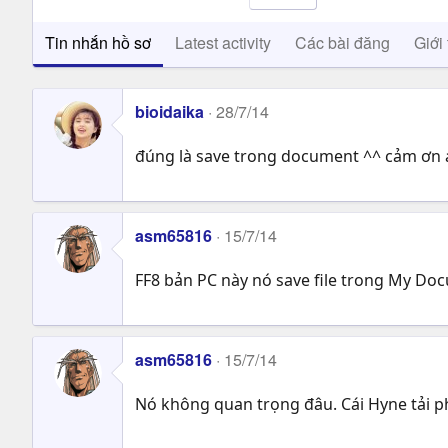
Tin nhắn hồ sơ
Latest activity
Các bài đăng
Giới 
bioidaika
28/7/14
đúng là save trong document ^^ cảm ơn a
asm65816
15/7/14
FF8 bản PC này nó save file trong My Doc
asm65816
15/7/14
Nó không quan trọng đâu. Cái Hyne tải ph