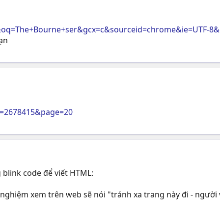
0&oq=The+Bourne+ser&gcx=c&sourceid=chrome&ie=UTF-8&
ạn
?t=2678415&page=20
blink code để viết HTML:
nghiệm xem trên web sẽ nói "tránh xa trang này đi - người