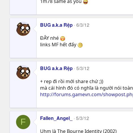
1m78 same as you
BUG a.k.a Rệp
6/3/12
ĐÂY nhé
links MF hết đấy
BUG a.k.a Rệp
5/3/12
+ rep đi rồi mới share chứ ;))
mà cái hình đó có nghĩa là người nói toàn
http://forums.gamevn.com/showpost.p
Fallen_Angel_
5/3/12
F
Uhm là The Bourne Identity (2002)