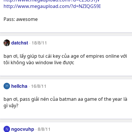
http://www.megaupload.com/?d=NZIQG59I
Pass: awesome
datchst
18/8/11
bạn ơi, lấy giúp tui cái key của age of empires online với
tôi không vào window live được
hellcha
16/8/11
H
bạn ơi, pass giải nén của batman aa game of the year là
gì vậy?
ngocvuhp
8/8/11
N