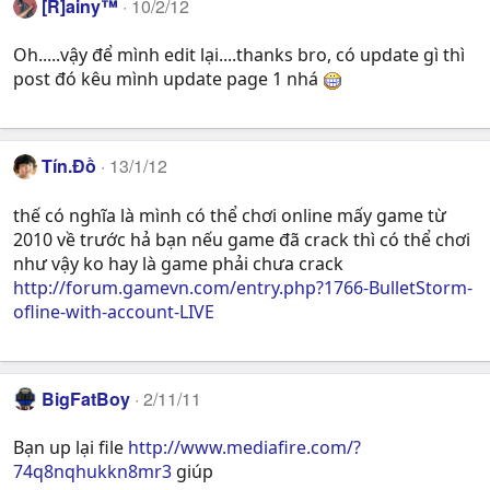
[R]ainy™
10/2/12
Oh.....vậy để mình edit lại....thanks bro, có update gì thì
post đó kêu mình update page 1 nhá
Tín.Đồ
13/1/12
thế có nghĩa là mình có thể chơi online mấy game từ
2010 về trước hả bạn nếu game đã crack thì có thể chơi
như vậy ko hay là game phải chưa crack
http://forum.gamevn.com/entry.php?1766-BulletStorm-
ofline-with-account-LIVE
BigFatBoy
2/11/11
Bạn up lại file
http://www.mediafire.com/?
74q8nqhukkn8mr3
giúp