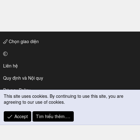
Chọn giao diện
Liên hệ
Quy định và Nội quy
Privacy Policy
This site uses cookies. By continuing to use this site, you are
agreeing to our use of cookies.
Trợ giúp
R
Accept
Tìm hiểu thêm.…
S
S