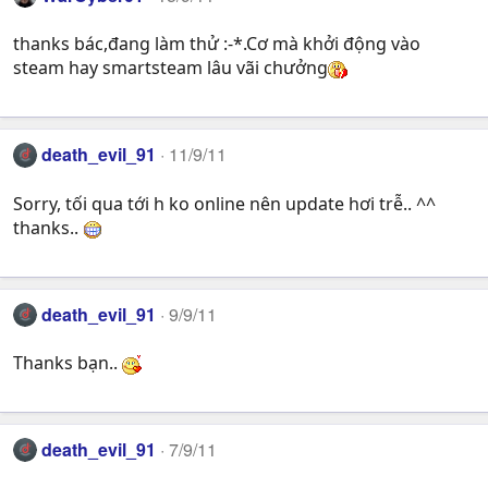
thanks bác,đang làm thử :-*.Cơ mà khởi động vào
steam hay smartsteam lâu vãi chưởng
death_evil_91
11/9/11
Sorry, tối qua tới h ko online nên update hơi trễ.. ^^
thanks..
death_evil_91
9/9/11
Thanks bạn..
death_evil_91
7/9/11