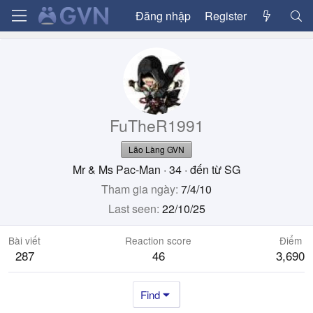
Đăng nhập
Register
FuTheR1991
Lão Làng GVN
Mr & Ms Pac-Man
·
34
·
đến từ
SG
Tham gia ngày
7/4/10
Last seen
22/10/25
Bài viết
Reaction score
Điểm
287
46
3,690
Find