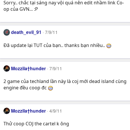
Sorry.. chắc tại sáng nay vội quá nên edit nhầm link Co-
op của GVN... :P
death_evil_91
7/9/11
Đã update lại TUT của bạn.. thanks bạn nhiều..
Mozzila†hunder
7/9/11
2 game của techland lần này là coj mới dead island cùng
engine đều coop đc
Mozzila†hunder
4/9/11
Thử coop COJ the cartel k ông