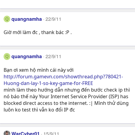
quangnamha
22/9/11
Q
Giờ mới làm đc , thank bác :P .
quangnamha
22/9/11
Q
Bạn ơi xem hộ mình cái này với
http://forum.gamevn.com/showthread.php?780421-
Huong-dan-lay-1-so-key-game-for-FREE
mình làm theo hướng dẫn nhưng đến bước check ip thì
nó báo thế này Your Internet Service Provider (ISP) has
blocked direct access to the internet. :| Mình thử dùng
luôn ko test thì vẫn ko đổi IP đc
WarCyber01
15/9/11