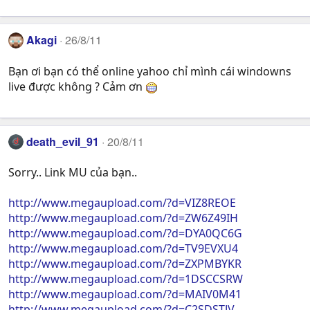
Akagi
26/8/11
Bạn ơi bạn có thể online yahoo chỉ mình cái windowns
live được không ? Cảm ơn
death_evil_91
20/8/11
Sorry.. Link MU của bạn..
http://www.megaupload.com/?d=VIZ8REOE
http://www.megaupload.com/?d=ZW6Z49IH
http://www.megaupload.com/?d=DYA0QC6G
http://www.megaupload.com/?d=TV9EVXU4
http://www.megaupload.com/?d=ZXPMBYKR
http://www.megaupload.com/?d=1DSCCSRW
http://www.megaupload.com/?d=MAIV0M41
http://www.megaupload.com/?d=C2SDSTJV