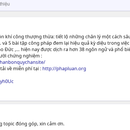
thiệu
 khí công thượng thừa: tiết lộ những chân lý một cách sâu
 và 5 bài tập công pháp đem lại hiệu quả kỳ diệu trong việc
ạo Ðức ,… hiện nay được dịch ra hơn 38 ngôn ngử và phổ biế
gười chứng nghiệm :
phanbonquychansite/
tải về miễn phí tại :
http://phapluan.org
ryh0Uc
g topic đóng góp, xin cảm ơn.