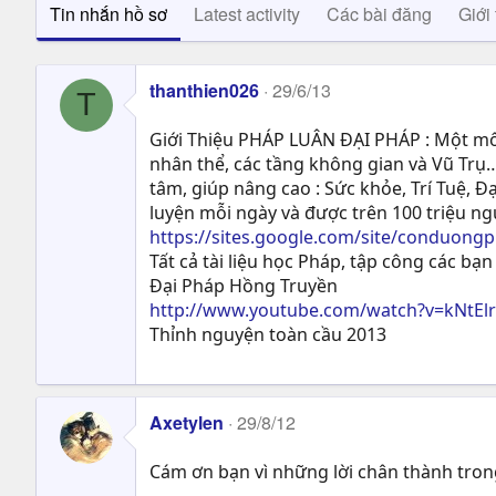
Tin nhắn hồ sơ
Latest activity
Các bài đăng
Giới 
thanthien026
29/6/13
T
Giới Thiệu PHÁP LUÂN ĐẠI PHÁP : Một môn
nhân thể, các tầng không gian và Vũ Trụ…
tâm, giúp nâng cao : Sức khỏe, Trí Tuệ, Ð
luyện mỗi ngày và được trên 100 triệu n
https://sites.google.com/site/conduong
Tất cả tài liệu học Pháp, tập công các bạn 
Đại Pháp Hồng Truyền
http://www.youtube.com/watch?v=kNtEl
Thỉnh nguyện toàn cầu 2013
Axetylen
29/8/12
Cám ơn bạn vì những lời chân thành tron