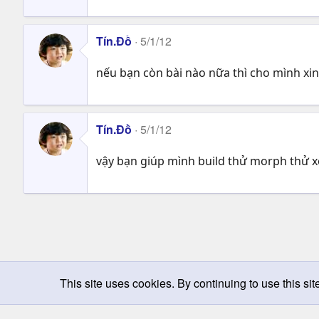
Tín.Đồ
5/1/12
nếu bạn còn bài nào nữa thì cho mình xin
Tín.Đồ
5/1/12
vậy bạn giúp mình build thử morph thử x
This site uses cookies. By continuing to use this sit
Chọn giao diện
Change width