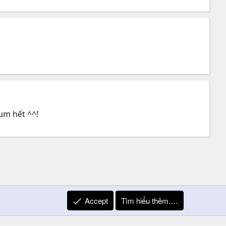
um hết ^^!
Accept
Tìm hiểu thêm.…
R
Liên hệ
Quy định và Nội quy
Privacy Policy
Trợ giúp
S
S