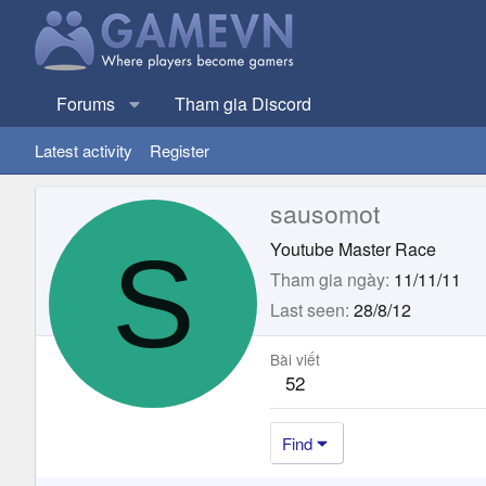
Forums
Tham gia Discord
Latest activity
Register
sausomot
S
Youtube Master Race
Tham gia ngày
11/11/11
Last seen
28/8/12
Bài viết
52
Find