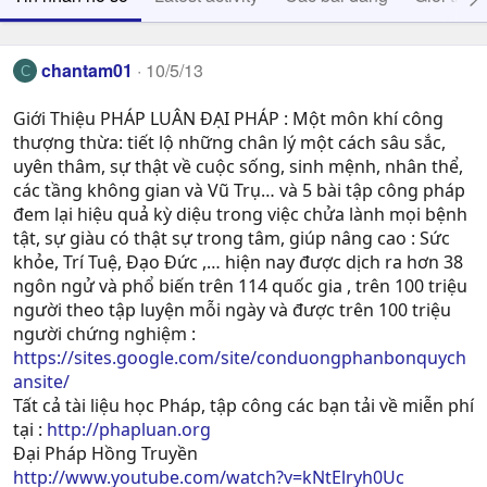
chantam01
10/5/13
C
Giới Thiệu PHÁP LUÂN ĐẠI PHÁP : Một môn khí công
thượng thừa: tiết lộ những chân lý một cách sâu sắc,
uyên thâm, sự thật về cuộc sống, sinh mệnh, nhân thể,
các tầng không gian và Vũ Trụ… và 5 bài tập công pháp
đem lại hiệu quả kỳ diệu trong việc chửa lành mọi bệnh
tật, sự giàu có thật sự trong tâm, giúp nâng cao : Sức
khỏe, Trí Tuệ, Ðạo Ðức ,… hiện nay được dịch ra hơn 38
ngôn ngử và phổ biến trên 114 quốc gia , trên 100 triệu
người theo tập luyện mỗi ngày và được trên 100 triệu
người chứng nghiệm :
https://sites.google.com/site/conduongphanbonquych
ansite/
Tất cả tài liệu học Pháp, tập công các bạn tải về miễn phí
tại :
http://phapluan.org
Đại Pháp Hồng Truyền
http://www.youtube.com/watch?v=kNtElryh0Uc