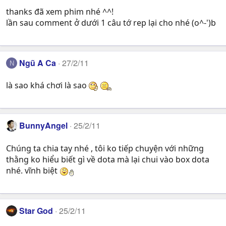
thanks đã xem phim nhé ^^!
lần sau comment ở dưới 1 câu tớ rep lại cho nhé (o^-')b
Ngũ A Ca
27/2/11
N
là sao khá chơi là sao
BunnyAngel
25/2/11
Chúng ta chia tay nhé , tôi ko tiếp chuyện với những
thằng ko hiểu biết gì về dota mà lại chui vào box dota
nhé. vĩnh biệt
Star God
25/2/11