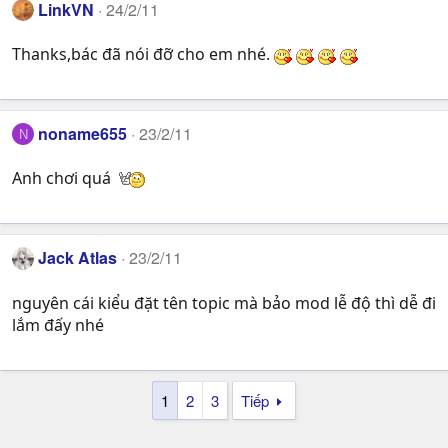
LinkVN
24/2/11
Thanks,bác đã nói đỡ cho em nhé.
noname655
23/2/11
N
Anh chơi quá
Jack Atlas
23/2/11
nguyên cái kiểu đặt tên topic mà bảo mod lễ độ thì dễ đi
lắm đấy nhé
1
2
3
Tiếp