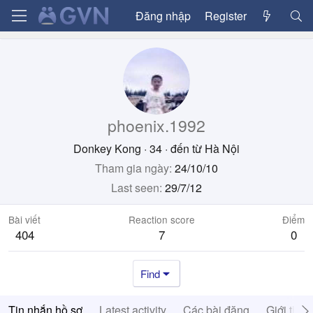
Đăng nhập
Register
phoenix.1992
Donkey Kong
·
34
·
đến từ
Hà Nội
Tham gia ngày
24/10/10
Last seen
29/7/12
Bài viết
Reaction score
Điểm
404
7
0
Find
Tin nhắn hồ sơ
Latest activity
Các bài đăng
Giới thiệ