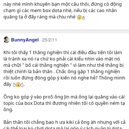
này nhé mình khuyên bạn một câu thôi, đừng có động
chạm gì các mem box dota nhé, nếu bị các cao nhân
quăng tạ ở đấy ráng mà chịu nhé
BunnyAngel
25/2/11
Khi tôi thấy 1 thằng nghiện thì cái điều đầu tiên tôi làm
là tránh xa nó ra chứ ko phải cái kiểu nhìn vào mặt nó
mà chữi " bố cái thằng nghiện " vì làm như thế thằng bị
thiệt chính là bản thân . Chắc ông gặp 1 thằng nghiện
rồi luôn đứng đóng góp ý kiến nó nghe hẻ? Thông minh
đấy
.
Ông ko góp ý vào pro5 ông Jin mà ông lại quăng vào cái
topic của box Dota thì đương nhiên tôi có quyền ném tạ
ông.
Bản thân tôi chẳng bao h ưa kiki cả ông àh nhưng với cả
cái thể loại ko chơi dota mà lại góp ý cách quản lý dota