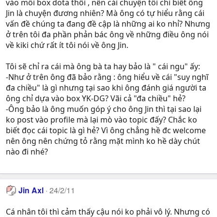
vào mỗi box dota thôi , nên cái chuyện tôi chỉ biết ông
Jin là chuyện đương nhiên? Mà ông có tự hiểu rằng cái
vấn đề chúng ta đang đề cập là những ai ko nhỉ? Nhưng
ở trên tôi đa phần phản bác ông về những điều ông nói
về kiki chứ rất ít tôi nói về ông Jin.
Tôi sẽ chỉ ra cái mà ông bà ta hay bảo là " cái ngu" ấy:
-Như ở trên ông đã bảo rằng : ông hiểu về cái "suy nghĩ
đa chiều" là gì nhưng tại sao khi ông đánh giá người ta
ông chỉ dựa vào box YK-DG? Vãi cả "đa chiều" hẻ?
-Ông bảo là ông muốn góp ý cho ông Jin thì tại sao lại
ko post vào profile mà lại mò vào topic đấy? Chắc ko
biết đọc cái topic là gì hẻ? Vì ông chẳng hề đc welcome
nên ông nên chứng tỏ rằng mặt mình ko hề dày chút
nào đi nhé?
Jin Axl
24/2/11
Cá nhân tôi thì cảm thấy cậu nói ko phải vô lý. Nhưng có