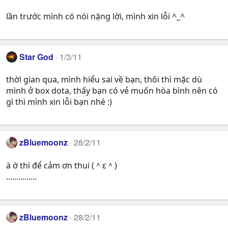
lần trước mình có nói nặng lời, mình xin lỗi ^_^
Star God
1/3/11
thời gian qua, mình hiểu sai về bạn, thôi thì mặc dù
mình ở box dota, thấy bạn có vẻ muốn hòa bình nên có
gì thì mình xin lỗi bạn nhé :)
zBluemoonz
28/2/11
à ờ thì để cảm ơn thui (＾ε＾)
...............
zBluemoonz
28/2/11