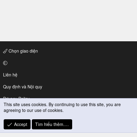
Chọn giao diện
Liên hệ
Quy định và Nội quy
Privacy Policy
This site uses cookies. By continuing to use this site, you are
agreeing to our use of cookies.
Trợ giúp
R
Accept
Tìm hiểu thêm.…
S
S