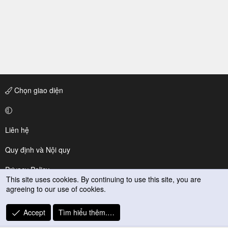
Chọn giao diện
Liên hệ
Quy định và Nội quy
Privacy Policy
This site uses cookies. By continuing to use this site, you are
agreeing to our use of cookies.
Trợ giúp
R
Accept
Tìm hiểu thêm.…
S