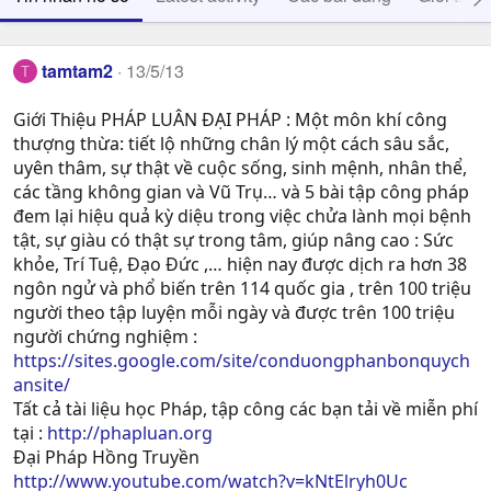
tamtam2
13/5/13
T
Giới Thiệu PHÁP LUÂN ĐẠI PHÁP : Một môn khí công
thượng thừa: tiết lộ những chân lý một cách sâu sắc,
uyên thâm, sự thật về cuộc sống, sinh mệnh, nhân thể,
các tầng không gian và Vũ Trụ… và 5 bài tập công pháp
đem lại hiệu quả kỳ diệu trong việc chửa lành mọi bệnh
tật, sự giàu có thật sự trong tâm, giúp nâng cao : Sức
khỏe, Trí Tuệ, Ðạo Ðức ,… hiện nay được dịch ra hơn 38
ngôn ngử và phổ biến trên 114 quốc gia , trên 100 triệu
người theo tập luyện mỗi ngày và được trên 100 triệu
người chứng nghiệm :
https://sites.google.com/site/conduongphanbonquych
ansite/
Tất cả tài liệu học Pháp, tập công các bạn tải về miễn phí
tại :
http://phapluan.org
Đại Pháp Hồng Truyền
http://www.youtube.com/watch?v=kNtElryh0Uc