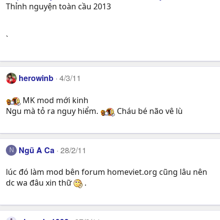
Thỉnh nguyện toàn cầu 2013
`
herowinb
4/3/11
MK mod mới kinh
Ngu mà tỏ ra nguy hiểm.
Cháu bé não vê lù
Ngũ A Ca
28/2/11
N
lúc đó làm mod bên forum homeviet.org cũng lâu nên
dc wa đâu xin thữ
.