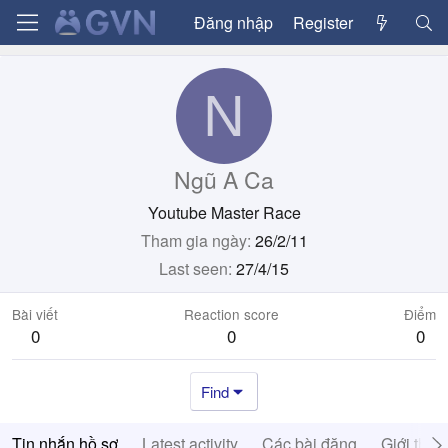
Đăng nhập
Register
N
Ngũ A Ca
Youtube Master Race
Tham gia ngày
26/2/11
Last seen
27/4/15
Bài viết
Reaction score
Điểm
0
0
0
Find
Tin nhắn hồ sơ
Latest activity
Các bài đăng
Giới thiệ