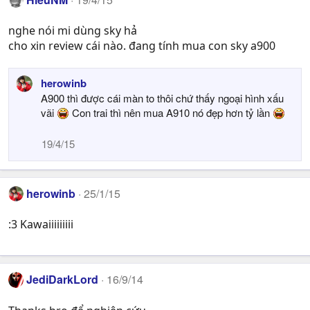
nghe nói mi dùng sky hả
cho xin review cái nào. đang tính mua con sky a900
herowinb
A900 thì được cái màn to thôi chứ thấy ngoại hình xấu
vãi
Con trai thì nên mua A910 nó đẹp hơn tỷ lần
19/4/15
herowinb
25/1/15
:3 Kawaiiiiiiiii
JediDarkLord
16/9/14