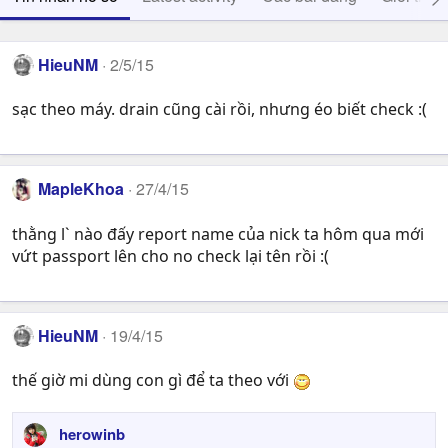
HieuNM
2/5/15
sạc theo máy. drain cũng cài rồi, nhưng éo biết check :(
MapleKhoa
27/4/15
thằng l` nào đấy report name của nick ta hôm qua mới
vứt passport lên cho no check lại tên rồi :(
HieuNM
19/4/15
thế giờ mi dùng con gì để ta theo với
herowinb