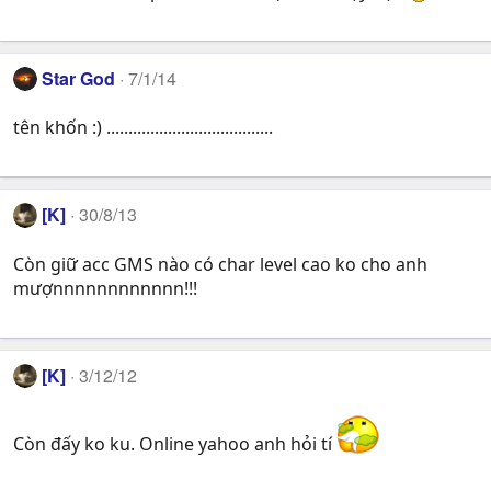
Star God
7/1/14
tên khốn :) ......................................
[K]
30/8/13
Còn giữ acc GMS nào có char level cao ko cho anh
mượnnnnnnnnnnnn!!!
[K]
3/12/12
Còn đấy ko ku. Online yahoo anh hỏi tí