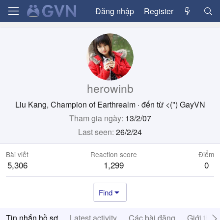
Đăng nhập
Register
herowinb
Liu Kang, Champion of Earthrealm
·
đến từ
<(") GayVN
Tham gia ngày
13/2/07
Last seen
26/2/24
Bài viết
Reaction score
Điểm
5,306
1,299
0
Find
Tin nhắn hồ sơ
Latest activity
Các bài đăng
Giới thiệ