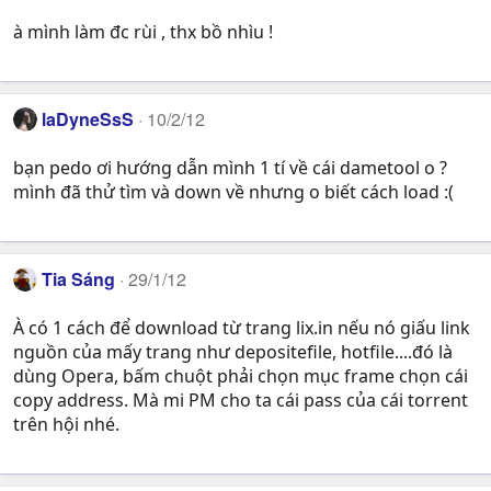
à mình làm đc rùi , thx bồ nhìu !
laDyneSsS
10/2/12
bạn pedo ơi hướng dẫn mình 1 tí về cái dametool o ?
mình đã thử tìm và down về nhưng o biết cách load :(
Tia Sáng
29/1/12
À có 1 cách để download từ trang lix.in nếu nó giấu link
nguồn của mấy trang như depositefile, hotfile....đó là
dùng Opera, bấm chuột phải chọn mục frame chọn cái
copy address. Mà mi PM cho ta cái pass của cái torrent
trên hội nhé.