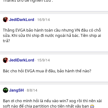
Thanks bro để nghiên cứu .
JediDarkLord
16/9/14
Thằng EVGA bảo hành toàn cầu nhưng VN đâu có chỗ
sửa. Khi sửa thì ship đi nước ngoài hả bác. Tiền ship ai
trả?
JediDarkLord
15/9/14
Bác cho hỏi EVGA mua ở đâu, bảo hành thế nào?
JangSH
8/8/14
Bạn ơi cho mình hỏi là nếu vào win7 xog rồi thì nên xài
soft nào để chia partition cho tiện nhất vậy bạn