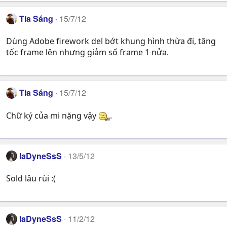
Tia Sáng
15/7/12
Dùng Adobe firework del bớt khung hình thừa đi, tăng
tốc frame lên nhưng giảm số frame 1 nửa.
Tia Sáng
15/7/12
Chữ ký của mi nặng vậy
.
laDyneSsS
13/5/12
Sold lâu rùi :(
laDyneSsS
11/2/12