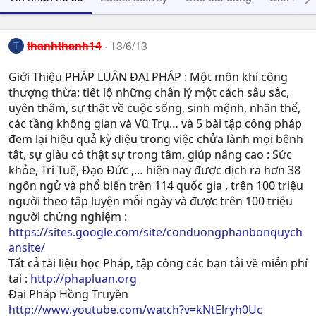
thanhthanh14
13/6/13
T
Giới Thiệu PHÁP LUÂN ĐẠI PHÁP : Một môn khí công
thượng thừa: tiết lộ những chân lý một cách sâu sắc,
uyên thâm, sự thật về cuộc sống, sinh mệnh, nhân thể,
các tầng không gian và Vũ Trụ… và 5 bài tập công pháp
đem lại hiệu quả kỳ diệu trong việc chửa lành mọi bệnh
tật, sự giàu có thật sự trong tâm, giúp nâng cao : Sức
khỏe, Trí Tuệ, Ðạo Ðức ,… hiện nay được dịch ra hơn 38
ngôn ngử và phổ biến trên 114 quốc gia , trên 100 triệu
người theo tập luyện mỗi ngày và được trên 100 triệu
người chứng nghiệm :
https://sites.google.com/site/conduongphanbonquych
ansite/
Tất cả tài liệu học Pháp, tập công các bạn tải về miễn phí
tại :
http://phapluan.org
Đại Pháp Hồng Truyền
http://www.youtube.com/watch?v=kNtElryh0Uc