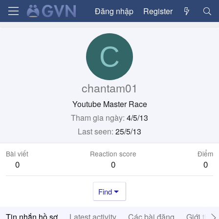
Đăng nhập
Register
C
chantam01
Youtube Master Race
Tham gia ngày
4/5/13
Last seen
25/5/13
Bài viết
Reaction score
Điểm
0
0
0
Find
Tin nhắn hồ sơ
Latest activity
Các bài đăng
Giới thiệ