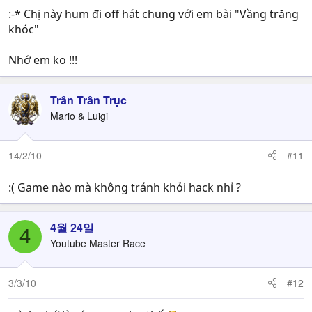
:-* Chị này hum đi off hát chung với em bài "Vầng trăng
khóc"
Nhớ em ko !!!
Trần Trần Trục
Mario & Luigi
14/2/10
#11
:( Game nào mà không tránh khỏi hack nhỉ ?
4월 24일
4
Youtube Master Race
3/3/10
#12