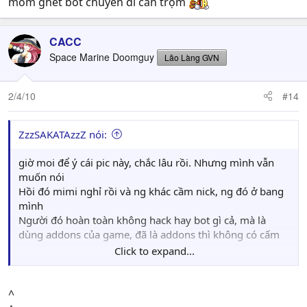
mồm ghét bot chuyên đi cắn trộm
CACC
Space Marine Doomguy
Lão Làng GVN
2/4/10
#14
ZzzSAKATAzzZ nói:
giờ moi để ý cái pic này, chắc lâu rồi. Nhưng mình vẫn
muốn nói
Hồi đó mimi nghỉ rồi và ng khác cầm nick, ng đó ở bang
mình
Người đó hoàn toàn không hack hay bot gì cả, mà là
dùng addons của game, đã là addons thì không có cấm
Click to expand...
Còn việc tranh luận đó có phải là bot hay auto thực sự
không thì mình không muốn bàn. Bot hay không là do
mỗi người nghĩ !
^