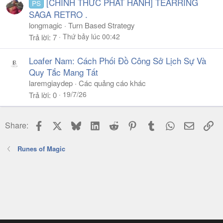
[CHÍNH THỨC PHÁT HÀNH] TEARRING
PS
SAGA RETRO .
longmagic
Turn Based Strategy
Thứ bảy lúc 00:42
Trả lời
7
Loafer Nam: Cách Phối Đồ Công Sở Lịch Sự Và
Quy Tắc Mang Tất
laremgiaydep
Các quảng cáo khác
19/7/26
Trả lời
0
Facebook
X
Bluesky
LinkedIn
Reddit
Pinterest
Tumblr
WhatsApp
Email
Li
Share:
Runes of Magic