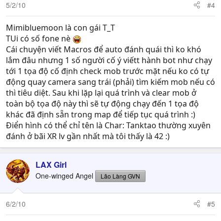
5/2/10
#4
Mimibluemoon là con gái T_T
TUi có số fone nè
Cái chuyện viết Macros để auto đánh quái thì ko khó
lắm đâu nhưng 1 số người cố ý viếtt hành bot như chạy
tới 1 tọa độ cố định check mob trước mặt nếu ko có tự
động quay camera sang trái (phải) tìm kiếm mob nếu có
thì tiêu diệt. Sau khi lặp lại quá trình và clear mob ở
toàn bộ tọa độ này thì sẽ tự động chạy đến 1 tọa độ
khác đã định sẵn trong map để tiếp tục quá trình :)
Điển hình có thể chỉ tên là Char: Tanktao thường xuyên
đánh ở bãi XR lv gần nhất mà tôi thấy là 42 :)
LAX Girl
One-winged Angel
Lão Làng GVN
6/2/10
#5