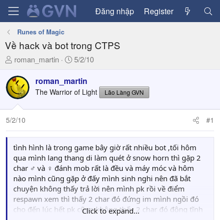
Đăng nhập
Register
Runes of Magic
Về hack và bot trong CTPS
T
N
roman_martin
5/2/10
h
g
r
à
roman_martin
e
y
The Warrior of Light
Lão Làng GVN
a
g
d
ử
5/2/10
#1
s
i
t
a
tình hình là trong game bây giờ rất nhiều bot ,tối hôm
r
qua mình lang thang di làm quét ở snow horn thì gặp 2
t
char ♂ và ♀ đánh mob rất là đều và máy móc và hôm
e
nào mình cũng gặp ở đấy mình sinh nghi nên đã bắt
r
chuyện không thấy trả lời nên mình pk rồi về điểm
respawn xem thì thấy 2 char đó đứng im mình ngồi đó
cho đến lúc hết pk cũng không thấy 2 char đó động tĩnh
Click to expand...
gì