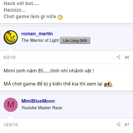
Hack với bot....
Haizzzz...
Chơi game làm gì nữa
roman_martin
The Warrior of Light
Lão Làng GVN
6/2/10
#6
Mimi sinh năm 85......tính nhí nhảnh vật !
MÀ chơi game để bị ý kiến thế kia thì xem lại
MimiBlueMoon
M
Youtube Master Race
12/2/10
#7