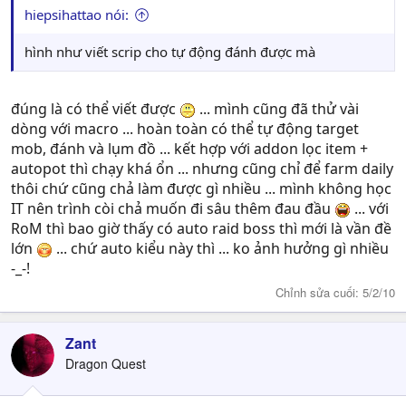
,game vui hay không là do gamer cả thôi ,nên làm ơn
hiepsihattao nói:
đừng bot .
hình như viết scrip cho tự động đánh được mà
đúng là có thể viết được
... mình cũng đã thử vài
dòng với macro ... hoàn toàn có thể tự động target
mob, đánh và lụm đồ ... kết hợp với addon lọc item +
autopot thì chạy khá ổn ... nhưng cũng chỉ để farm daily
thôi chứ cũng chả làm được gì nhiều ... mình không học
IT nên trình còi chả muốn đi sâu thêm đau đầu
... với
RoM thì bao giờ thấy có auto raid boss thì mới là vần đề
lớn
... chứ auto kiểu này thì ... ko ảnh hưởng gì nhiều
-_-!
Chỉnh sửa cuối:
5/2/10
Zant
Dragon Quest