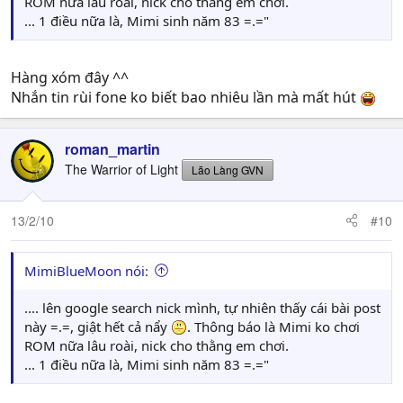
ROM nữa lâu roài, nick cho thằng em chơi.
... 1 điều nữa là, Mimi sinh năm 83 =.="
Hàng xóm đây ^^
Nhắn tin rùi fone ko biết bao nhiêu lần mà mất hút
roman_martin
The Warrior of Light
Lão Làng GVN
13/2/10
#10
MimiBlueMoon nói:
.... lên google search nick mình, tự nhiên thấy cái bài post
này =.=, giật hết cả nẩy
. Thông báo là Mimi ko chơi
ROM nữa lâu roài, nick cho thằng em chơi.
... 1 điều nữa là, Mimi sinh năm 83 =.="