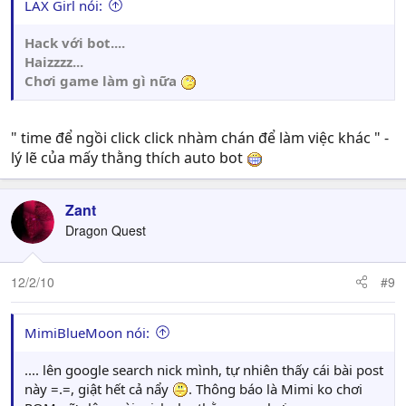
LAX Girl nói:
Hack với bot....
Haizzzz...
Chơi game làm gì nữa
" time để ngồi click click nhàm chán để làm việc khác " -
lý lẽ của mấy thằng thích auto bot
Zant
Dragon Quest
12/2/10
#9
MimiBlueMoon nói:
.... lên google search nick mình, tự nhiên thấy cái bài post
này =.=, giật hết cả nẩy
. Thông báo là Mimi ko chơi