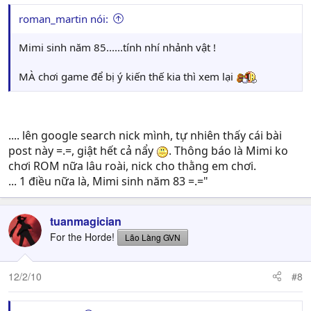
roman_martin nói:
Mimi sinh năm 85......tính nhí nhảnh vật !
MÀ chơi game để bị ý kiến thế kia thì xem lại
.... lên google search nick mình, tự nhiên thấy cái bài
post này =.=, giật hết cả nẩy
. Thông báo là Mimi ko
chơi ROM nữa lâu roài, nick cho thằng em chơi.
... 1 điều nữa là, Mimi sinh năm 83 =.="
tuanmagician
For the Horde!
Lão Làng GVN
12/2/10
#8