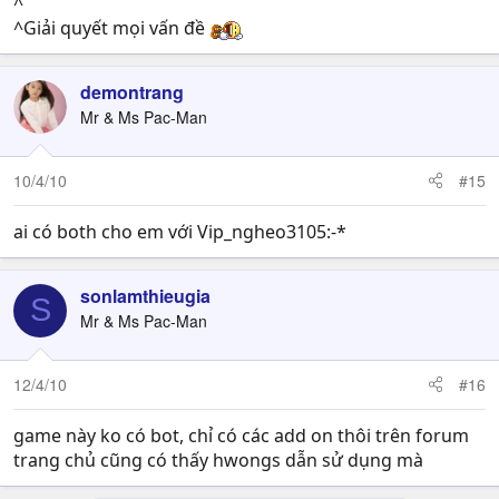
^
Đã nghỉ CTPS và xin gửi lời hỏi thăm đến mấy bạn mở
^Giải quyết mọi vấn đề
mồm ghét bot chuyên đi cắn trộm
demontrang
Mr & Ms Pac-Man
10/4/10
#15
ai có both cho em với Vip_ngheo3105:-*
sonlamthieugia
S
Mr & Ms Pac-Man
12/4/10
#16
game này ko có bot, chỉ có các add on thôi trên forum
trang chủ cũng có thấy hwongs dẫn sử dụng mà