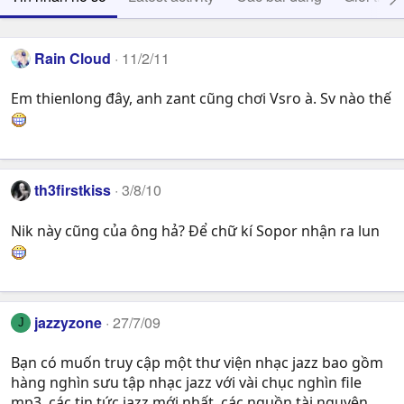
Rain Cloud
11/2/11
Em thienlong đây, anh zant cũng chơi Vsro à. Sv nào thế
th3firstkiss
3/8/10
Nik này cũng của ông hả? Để chữ kí Sopor nhận ra lun
jazzyzone
27/7/09
J
Bạn có muốn truy cập một thư viện nhạc jazz bao gồm
hàng nghìn sưu tập nhạc jazz với vài chục nghìn file
mp3, các tin tức jazz mới nhất, các nguồn tài nguyên