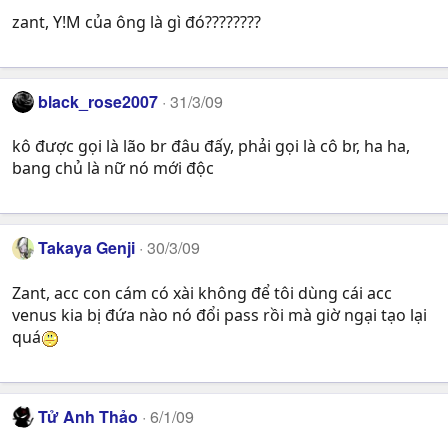
zant, Y!M của ông là gì đó????????
black_rose2007
31/3/09
kô được gọi là lão br đâu đấy, phải gọi là cô br, ha ha,
bang chủ là nữ nó mới độc
Takaya Genji
30/3/09
Zant, acc con cám có xài không để tôi dùng cái acc
venus kia bị đứa nào nó đổi pass rồi mà giờ ngại tạo lại
quá
Tử Anh Thảo
6/1/09