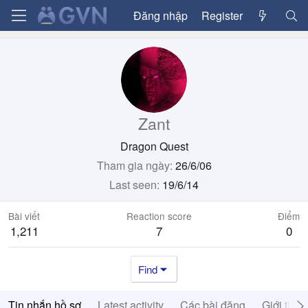
Đăng nhập
Register
Zant
Dragon Quest
Tham gia ngày
26/6/06
Last seen
19/6/14
Bài viết
Reaction score
Điểm
1,211
7
0
Find
Tin nhắn hồ sơ
Latest activity
Các bài đăng
Giới thiệ