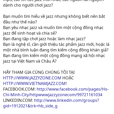
dành cho người chơi jazz?
Bạn muốn tìm hiểu về jazz nhưng không biết nên bắt
đầu như thế nào?
Bạn yêu nhạc jazz và muốn tìm một cộng đồng nhạc
jazz để sinh hoạt và chia sẻ?
Bạn đang tập chơi jazz hoặc làm nhạc jazz?
Bạn là nghệ sĩ, cần giới thiệu tác phẩm jazz mới, hoặc là
một nhà bình luận đang tìm kiếm cộng đồng khán giả?
Bạn đang tìm kiếm một cộng đồng mạng xã hội nhạc
jazz tại Việt Nam và Châu Á?
HÃY THAM GIA CÙNG CHÚNG TÔI TẠI
HTTP://WWW.JAZZYZONE.COM
HOẶC
HTTP://WWW.VIETNAMJAZZ.COM
!
FACEBOOK.COM:
http://www.facebook.com/pages/Ho-
Chi-Minh-City/httpwwwjazzyzonecom/99721161034
LINKEDIN.COM:
http://www.linkedin.com/groups?
gid=1912021&trk=hb_side_g