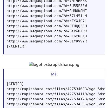
http://www.megaupload.com/?d=7NI4HEBS

http://www.megaupload.com/?d=5U55F3FW

http://www.megaupload.com/?d=AHN6WSME

http://www.megaupload.com/?d=57L451UN

http://www.megaupload.com/?d=NFYXJS7L

http://www.megaupload.com/?d=RTUQQ3RH

http://www.megaupload.com/?d=BXPWOJPR

http://www.megaupload.com/?d=HFGMRFND

http://www.megaupload.com/?d=UIYRV9YR

[/CENTER]
Mã:
[CENTER]

http://rapidshare.com/files/427534083/ygo-5dstf
http://rapidshare.com/files/427534110/ygo-5dstf
http://rapidshare.com/files/427534128/ygo-5dstf
http://rapidshare.com/files/427534305/ygo-5dstf