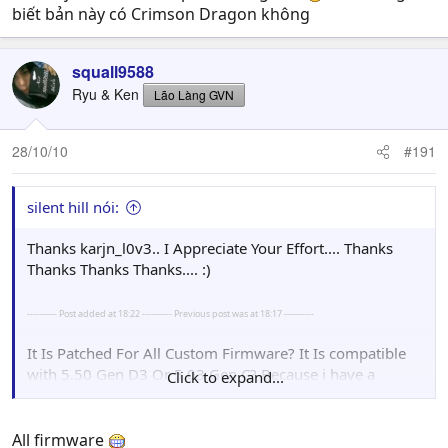
biết bản này có Crimson Dragon không
squall9588
Ryu & Ken
Lão Làng GVN
28/10/10
#191
silent hill nói:
Thanks karjn_l0v3.. I Appreciate Your Effort.... Thanks
Thanks Thanks Thanks.... :)
---------- Post added at 18:22 ---------- Previous post was at 18:17 ----------
It Is Patched For All Custom Firmware? It Is compatible
with 5.50 Gen D3 Or 5.03 Gen C? Because i have a
Click to expand...
bother with firmware 5.50 GEN D3 And 5.03 Gen C, and
asked for this game and his love to play it..
All firmware