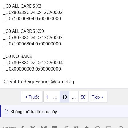
_C0 ALL CARDS X3
_L 0x80338CD4 0x12CA0002
_L 0x10000304 0x00000000
_C0 ALL CARDS X99
_L 0x80338CD4 0x12CA0002
_L 0x10006304 0x00000000
_C0 NO BANS
_L 0x80338CD2 0x12CA0004
_L 0x00000003 0x00000000
Credit to BeigeFennec@gamefaq.
Trước
1
…
10
…
58
Tiếp
Không mở trả lời sau này.
Facebook
X
Bluesky
LinkedIn
Reddit
Pinterest
Tumblr
WhatsApp
Email
Li