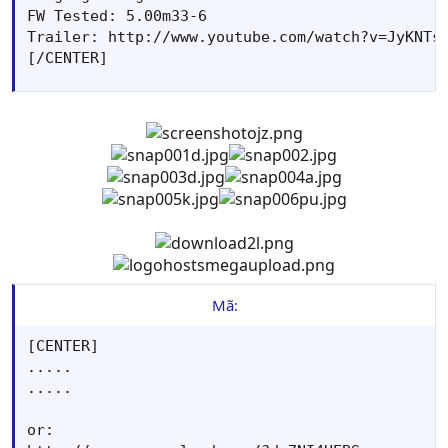
FW Tested: 5.00m33-6

Trailer: http://www.youtube.com/watch?v=JyKNTsj
[/CENTER]
Mã:
[CENTER]

.....

.....

or:
