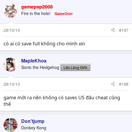
gamepsp2008
Fire in the hole!
GameOver
28/10/10
#197
có ai có save full không cho mình xin
MapleKhoa
Sonic the Hedgehog
Lão Làng GVN
28/10/10
#198
game mới ra nên không có saves US đâu cheat cũng
thế
Don'tjump
Donkey Kong