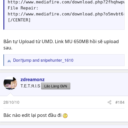
http://www.mediafire.com/download.php?2fhqhwpwj
File Repair:

http://www.mediafire.com/download.php?o5mvbt6re
[/CENTER]
Bản tự Upload từ UMD. Link MU 650MB hồi sẽ upload
sau.
Don'tjump
and
snipehunter_1610
R
e
a
c
zdreamonz
t
T.E.T.Я.I.S
Lão Làng GVN
i
o
n
28/10/10
#184
s
:
Bác nào edit lại post đầu đi