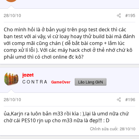
28/10/10
#195
Cho mình hỏi là ở bản yugi trên psp test deck thì các
bạn test với ai vậy, vì cứ loay hoay thử build bài mà đánh
với comp mãi cũng chán ( dễ bắt bài comp + lắm lúc
comp xử lí lỗi ). Với các máy hack chơi ở thẻ nhớ chứ kô
phải umd thì có chơi online đc kô?
jozet
C O N T R A
GameOver
Lão Làng GVN
28/10/10
#196
ủa,Karjn ra luôn bản m33 rồi kìa : ),lại là umd nữa chứ
chờ cái PES10 rjn up cho m33 nữa là đẹp!!! : D
Chỉnh sửa cuối:
28/10/10