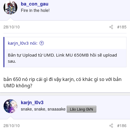
ba_con_gau
Fire in the hole!
28/10/10
#185
karjn_l0v3 nói:
Bản tự Upload từ UMD. Link MU 650MB hồi sẽ upload
sau.
bản 650 nó rip cái gì đi vậy karjn, có khác gì so với bản
UMD không?
karjn_l0v3
snake, snake, snaaaake
Lão Làng GVN
28/10/10
#186