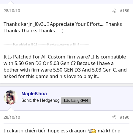
28/10/10
#189
Thanks karjn_l0v3.. I Appreciate Your Effort.... Thanks
Thanks Thanks Thanks.... :)
---------- Post added at 18:22 ---------- Previous post was at 18:17 ----------
It Is Patched For All Custom Firmware? It Is compatible
with 5.50 Gen D3 Or 5.03 Gen C? Because i have a
bother with firmware 5.50 GEN D3 And 5.03 Gen C, and
asked for this game and his love to play it..
MapleKhoa
Sonic the Hedgehog
Lão Làng GVN
28/10/10
#190
thx karjn chiến tiến hopeless dragon
mà không