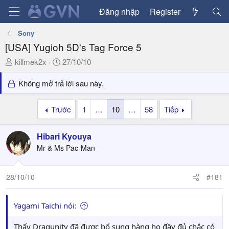
Đăng nhập
Register
Sony
[USA] Yugioh 5D's Tag Force 5
T
N
killmek2x
27/10/10
h
g
r
à
Không mở trả lời sau này.
e
y
a
g
Trước
1
…
10
…
58
Tiếp
d
ử
s
i
Hibari Kyouya
t
a
Mr & Ms Pac-Man
r
t
28/10/10
#181
e
r
Yagami Taichi nói:
Thấy Dragunity đã được bổ sung hàng họ đầy đủ chắc có