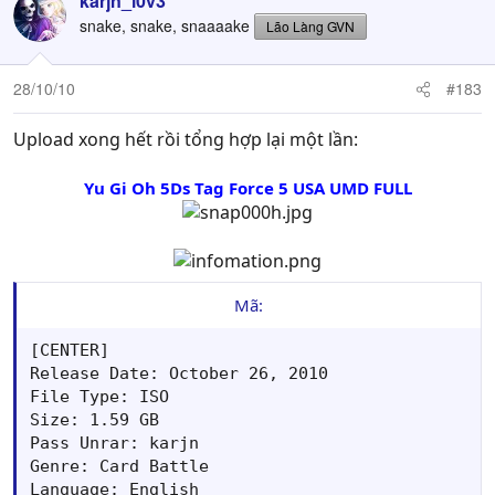
karjn_l0v3
snake, snake, snaaaake
Lão Làng GVN
28/10/10
#183
Upload xong hết rồi tổng hợp lại một lần:
Yu Gi Oh 5Ds Tag Force 5 USA UMD FULL
Mã:
[CENTER]

Release Date: October 26, 2010

File Type: ISO

Size: 1.59 GB

Pass Unrar: karjn

Genre: Card Battle

Language: English
