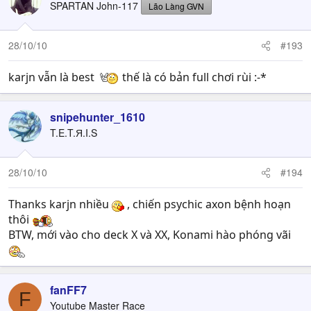
SPARTAN John-117
Lão Làng GVN
28/10/10
#193
karjn vẫn là best
thế là có bản full chơi rùi :-*
snipehunter_1610
T.E.T.Я.I.S
28/10/10
#194
Thanks karjn nhiều
, chiến psychic axon bệnh hoạn
thôi
BTW, mới vào cho deck X và XX, Konami hào phóng vãi
fanFF7
F
Youtube Master Race