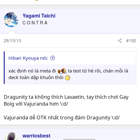
Yagami Taichi
C O N T R A
28/10/10
#192
Hibari Kyouya nói:
xác định nó là meta đi
ta test từ hè rồi, chán mỗi là
deck toàn dập khuôn thôi
Dragunity ta không thích Lavaetin, tay thích chơi Gay
Bolg với Vajuranda hơn \:d/
Vajuranda dễ OTK nhất trong đám Dragunity \:d/
warriosbest