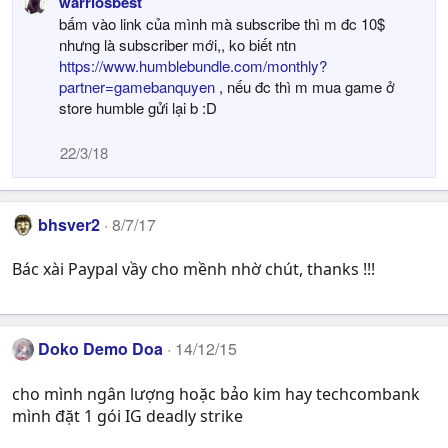
warriosbest
bấm vào link của mình mà subscribe thì m đc 10$
nhưng là subscriber mới,, ko biết ntn
https://www.humblebundle.com/monthly?
partner=gamebanquyen
, nếu đc thì m mua game ở
store humble gửi lại b :D
22/3/18
bhsver2
8/7/17
Bác xài Paypal vầy cho mềnh nhờ chút, thanks !!!
Doko Demo Doa
14/12/15
cho mình ngân lượng hoặc bảo kim hay techcombank
mình đặt 1 gói IG deadly strike