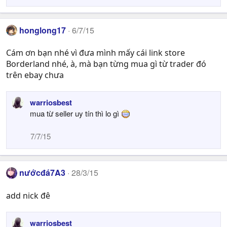
honglong17
6/7/15
Cám ơn bạn nhé vì đưa mình mấy cái link store
Borderland nhé, à, mà bạn từng mua gì từ trader đó
trên ebay chưa
warriosbest
mua từ seller uy tín thì lo gì
7/7/15
nướcđá7A3
28/3/15
add nick đê
warriosbest