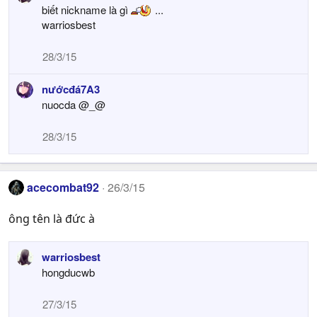
biết nickname là gì
...
warriosbest
28/3/15
nướcđá7A3
nuocda @_@
28/3/15
acecombat92
26/3/15
ông tên là đức à
warriosbest
hongducwb
27/3/15