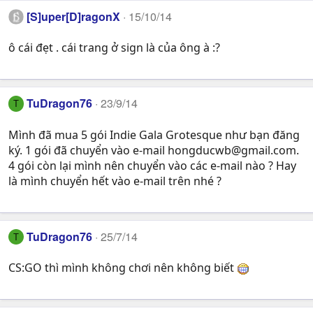
[S]uper[D]ragonX
15/10/14
ô cái đẹt . cái trang ở sign là của ông à :?
TuDragon76
23/9/14
T
Mình đã mua 5 gói Indie Gala Grotesque như bạn đăng
ký. 1 gói đã chuyển vào e-mail
hongducwb@gmail.com
.
4 gói còn lại mình nên chuyển vào các e-mail nào ? Hay
là mình chuyển hết vào e-mail trên nhé ?
TuDragon76
25/7/14
T
CS:GO thì mình không chơi nên không biết