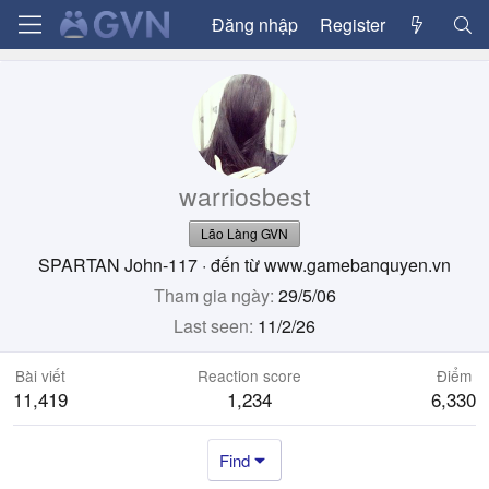
Đăng nhập
Register
warriosbest
Lão Làng GVN
SPARTAN John-117
·
đến từ
www.gamebanquyen.vn
Tham gia ngày
29/5/06
Last seen
11/2/26
Bài viết
Reaction score
Điểm
11,419
1,234
6,330
Find