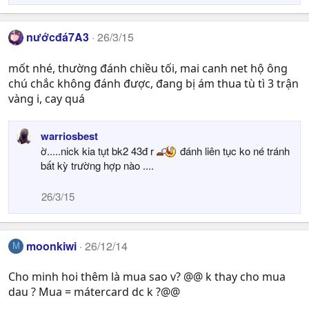
nướcđá7A3
26/3/15
mốt nhé, thường đánh chiều tối, mai canh net hộ ông
chú chắc không đánh được, đang bị ám thua tù tì 3 trận
vàng i, cay quá
warriosbest
ờ.....nick kia tụt bk2 43đ r
đánh liên tục ko né tránh
bất kỳ trường hợp nào ....
26/3/15
moonkiwi
26/12/14
M
Cho minh hoi thêm là mua sao v? @@ k thay cho mua
dau ? Mua = mátercard dc k ?@@