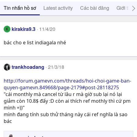
Tin nhắn hồ sơ
Latest activity
Các bài đăng
Giới thiệ
kirakira9.3
11/4/20
K
bác cho e list indiagala nhé
trankhoadang
21/3/18
http://forum.gamevn.com/threads/hoi-choi-game-ban-
quyen-gamevn.849668/page-2179#post-28118275
"cái monthly mà cancel từ lâu r mà giờ sub lại nó lại
giảm còn 10.8$ đấy :D còn ai thích ref mothly thì cứ pm
mình =))"
mình đang tính sub thử tháng này cái ref nghĩa là sao
bác