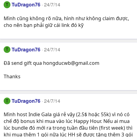
TuDragon76
24/7/14
T
Mình cũng không rõ nữa, hình như không claim được,
cho nên bạn phải giữ cái link đó kỹ
TuDragon76
24/7/14
T
Đã send gift qua
hongducwb@gmail.com
Thanks
TuDragon76
24/7/14
T
Mình host Indie Gala giá rẻ vậy (2.5$ hoặc 55k) vì nó có
chế độ bonus khi mua vào lúc Happy Hour. Nếu ai mua
lúc bundle đó mới ra trong tuần đầu tiên (first week) thì
khi mua thêm 1 gói nữa lúc HH sẽ được tặng thêm 3 gói