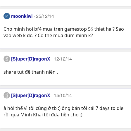
moonkiwi
25/12/14
M
Cho minh hoi bf4 mua tren gamestop 5$ thiet ha ? Sao
vao web k dc. ? Co the mua dum minh k?
[S]uper[D]ragonX
12/12/14
share tut đê thanh niên .
[S]uper[D]ragonX
15/10/14
à hỏi thế vì tôi cũng ở tb :) ông bán tôi cái 7 days to die
rồi qua Minh Khai tôi đưa tiền cho :)