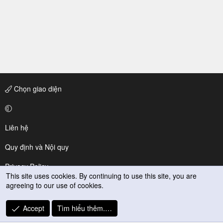
Chọn giao diện
Liên hệ
Quy định và Nội quy
Privacy Policy
This site uses cookies. By continuing to use this site, you are
agreeing to our use of cookies.
Trợ giúp
R
Accept
Tìm hiểu thêm.…
S