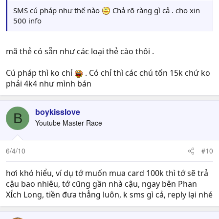
SMS cú pháp như thế nào
Chả rõ ràng gì cả . cho xin
500 info
mã thẻ có sẵn như các loại thẻ cào thôi .
Cú pháp thì ko chỉ
. Có chỉ thì các chú tốn 15k chứ ko
phải 4k4 như mình bán
boykisslove
B
Youtube Master Race
6/4/10
#10
hơi khó hiểu, ví dụ tớ muốn mua card 100k thì tớ sẽ trả
cậu bao nhiêu, tớ cũng gần nhà cậu, ngay bên Phan
XÍch Long, tiền đưa thẳng luôn, k sms gì cả, reply lại nhé