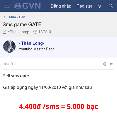
Đăng nhập
Register
Mua - Bán
Sms game GATE
T
N
~Thần Long~
18/3/10
h
g
r
à
~Thần Long~
e
y
Youtube Master Race
a
g
d
ử
18/3/10
#1
s
i
t
a
Sell sms gate
r
t
Giá áp dụng ngày 11/03/2010 với giá như sau
e
r
4.400đ /sms = 5.000 bạc