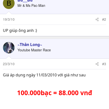
B
Mr & Ms Pac-Man
19/3/10
#2
UP giúp ông anh :)
~Thần Long~
Youtube Master Race
23/3/10
#3
Giá áp dụng ngày 11/03/2010 với giá như sau
100.000bạc = 88.000 vnđ