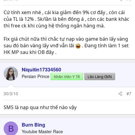
Cứ tính xem nhé , cái kia giảm đến 9% cơ đấy , còn cái
của TL là 12% . 5k/lần là bên đông á , còn các bank khác
thì free ck khi cùng hệ thống ngân hàng mà.
Fix giá chút nữa thì chắc tự nạp vào game bán lấy vàng
sau đó bán vàng lấy vnđ vẫn lãi
. Đang tính làm 1 set
HK MP sau khi OB đây .
Niquitin17334560
Persian Prince
Nhân Viên Y Tế
Lão Làng GVN
30/3/10
#7
SMS là nạp qua như thế nào vậy
Burn Bing
B
Youtube Master Race