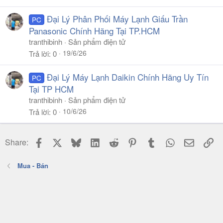
Đại Lý Phân Phối Máy Lạnh Giấu Trần
PC
Panasonic Chính Hãng Tại TP.HCM
tranthibinh
Sản phẩm điện tử
19/6/26
Trả lời
0
Đại Lý Máy Lạnh Daikin Chính Hãng Uy Tín
PC
Tại TP HCM
tranthibinh
Sản phẩm điện tử
10/6/26
Trả lời
0
Facebook
X
Bluesky
LinkedIn
Reddit
Pinterest
Tumblr
WhatsApp
Email
Li
Share:
Mua - Bán