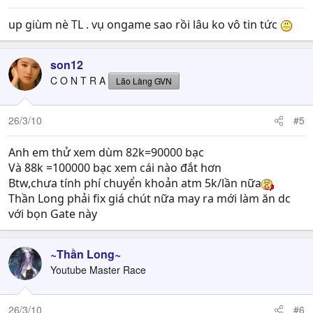
up giùm nè TL . vụ ongame sao rồi lâu ko vô tin tức
son12
C O N T R A
Lão Làng GVN
26/3/10
#5
Anh em thử xem dùm 82k=90000 bạc
Và 88k =100000 bạc xem cái nào đắt hơn
Btw,chưa tính phí chuyển khoản atm 5k/lần nữa
Thần Long phải fix giá chút nữa may ra mới làm ăn dc
với bọn Gate này
~Thần Long~
Youtube Master Race
26/3/10
#6