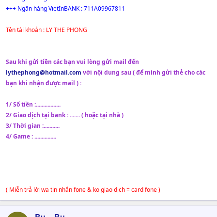
+++ Ngân hàng VietInBANK : 711A09967811
Tên tài khoản : LY THE PHONG
Sau khi gửi tiền các bạn vui lòng gửi mail đến
lythephong@hotmail.com
với nội dung sau ( để mình gửi thẻ cho các
bạn khi nhận được mail ) :
1/ Số tiền :.................
2/ Giao dịch tại bank : ....... ( hoặc tại nhà )
3/ Thời gian :...........
4/ Game : ...............
( Miễn trả lời wa tin nhắn fone & ko giao dịch = card fone )
Bu__Bu