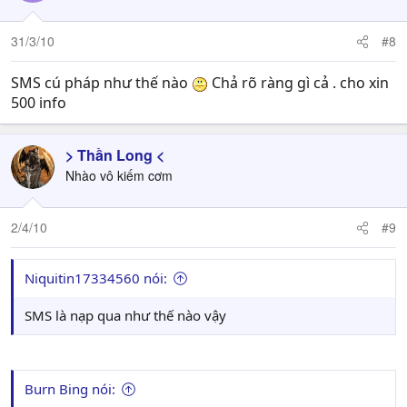
31/3/10
#8
SMS cú pháp như thế nào
Chả rõ ràng gì cả . cho xin
500 info
> Thần Long <
Nhào vô kiếm cơm
2/4/10
#9
Niquitin17334560 nói:
SMS là nạp qua như thế nào vậy
Burn Bing nói: