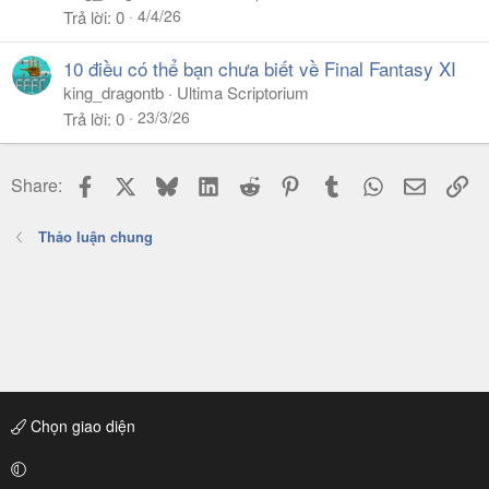
4/4/26
Trả lời
0
10 điều có thể bạn chưa biết về Final Fantasy XI
king_dragontb
Ultima Scriptorium
23/3/26
Trả lời
0
Facebook
X
Bluesky
LinkedIn
Reddit
Pinterest
Tumblr
WhatsApp
Email
Li
Share:
Thảo luận chung
Chọn giao diện