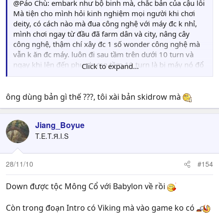
@Páo Chù: embark như bộ binh mà, chắc bản của cậu lỗi
Mà tiện cho mình hỏi kinh nghiệm mọi người khi chơi
deity, có cách nào mà đua công nghệ với máy đc k nhỉ,
mình chơi ngay từ đầu đã farm dân và city, nâng cây
công nghệ, thậm chí xây đc 1 số wonder công nghệ mà
vẫn k ăn đc máy. luôn đi sau tầm trên dưới 10 turn và
ngay khi lên đến phục hưng tầm 10 turn là bị máy nó đổ
Click to expand...
quân sang thịt đè người ngay
ông dùng bản gì thế ???, tôi xài bản skidrow mà
Jiang_Boyue
T.E.T.Я.I.S
28/11/10
#154
Down được tộc Mông Cổ với Babylon về rồi
Còn trong đoạn Intro có Viking mà vào game ko có