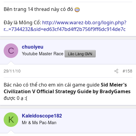
Bên trang 14 thread này có đó
Đây là Mông Cổ:
http://www.warez-bb.org/login.php?
r...=7344232&sid=ed63cf47bd4ff2b756f9ff6dc914de7c
chuoiyeu
C
Youtube Master Race
Lão Làng GVN
29/11/10
#158
Bác nào có thể cho em xin cái game guide
Sid Meier's
Civilization V Official Strategy Guide by BradyGames
được 0 ạ :(
Kaleidoscope182
K
Mr & Ms Pac-Man