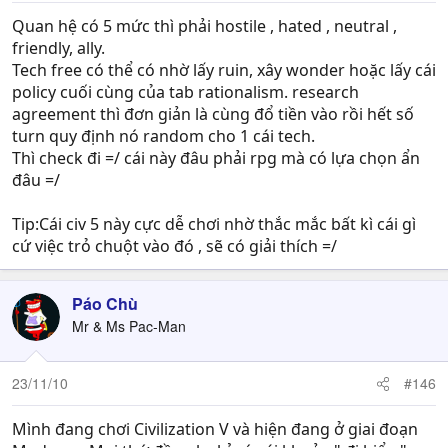
Quan hệ có 5 mức thì phải hostile , hated , neutral ,
friendly, ally.
Tech free có thể có nhờ lấy ruin, xây wonder hoặc lấy cái
policy cuối cùng của tab rationalism. research
agreement thì đơn giản là cùng đổ tiền vào rồi hết số
turn quy định nó random cho 1 cái tech.
Thì check đi =/ cái này đâu phải rpg mà có lựa chọn ẩn
đâu =/
Tip:Cái civ 5 này cực dễ chơi nhờ thắc mắc bất kì cái gì
cứ việc trỏ chuột vào đó , sẽ có giải thích =/
Páo Chù
Mr & Ms Pac-Man
23/11/10
#146
Mình đang chơi Civilization V và hiện đang ở giai đoạn