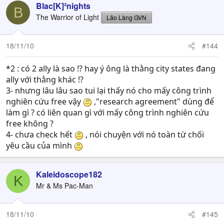
Blac[K]²nights
B
The Warrior of Light
Lão Làng GVN
18/11/10
#144
*2 : có 2 ally là sao !? hay ý ông là thằng city states đang
ally với thằng khác !?
3- nhưng lâu lâu sao tui lại thấy nó cho mấy công trình
nghiên cứu free vậy
,"research agreement" dùng để
làm gì ? có liên quan gì với mấy công trình nghiên cứu
free không ?
4- chưa check hết
, nói chuyện với nó toàn từ chối
yêu cầu của mình
Kaleidoscope182
K
Mr & Ms Pac-Man
18/11/10
#145