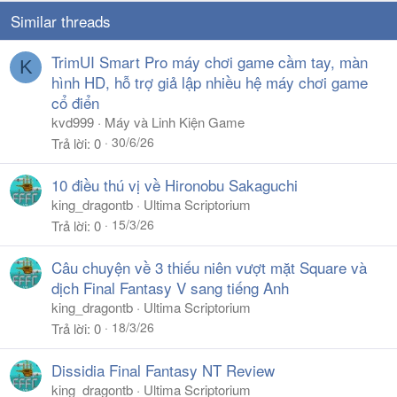
Similar threads
TrimUI Smart Pro máy chơi game cầm tay, màn
K
hình HD, hỗ trợ giả lập nhiều hệ máy chơi game
cổ điển
kvd999
Máy và Linh Kiện Game
30/6/26
Trả lời
0
10 điều thú vị về Hironobu Sakaguchi
king_dragontb
Ultima Scriptorium
15/3/26
Trả lời
0
Câu chuyện về 3 thiếu niên vượt mặt Square và
dịch Final Fantasy V sang tiếng Anh
king_dragontb
Ultima Scriptorium
18/3/26
Trả lời
0
Dissidia Final Fantasy NT Review
king_dragontb
Ultima Scriptorium