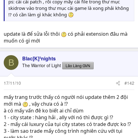
ps: cài cái patch , rồi copy mấy cái file trong thư mục
skidrow vào trong thư mục cài game là xong phải không
!? có cần làm gì khác không
update là để sửa lỗi thôi
có phải extension đâu mà
muốn có gì mới
Blac[K]²nights
B
The Warrior of Light
Lão Làng GVN
17/11/10
#142
mấy trang trước thấy có người nói update thêm 2 đội
mới mà
, vậy chưa có à !?
à có mấy vấn đê ko biết ai chỉ dùm
1 - city state : hàng hải , ally với nó thì được gì !?
2 - mấy cái luxury của tụi city states có trade được ko !?
3 - làm sao trade mấy công trình nghiên cứu với tụi
nước khác !?