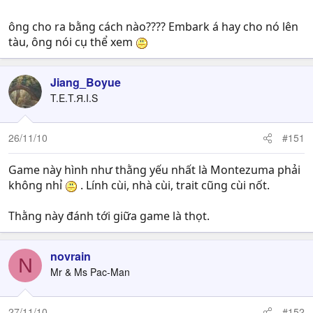
ông cho ra bằng cách nào???? Embark á hay cho nó lên
tàu, ông nói cụ thể xem
Jiang_Boyue
T.E.T.Я.I.S
26/11/10
#151
Game này hình như thằng yếu nhất là Montezuma phải
không nhỉ
. Lính cùi, nhà cùi, trait cũng cùi nốt.
Thằng này đánh tới giữa game là thọt.
novrain
N
Mr & Ms Pac-Man
27/11/10
#152