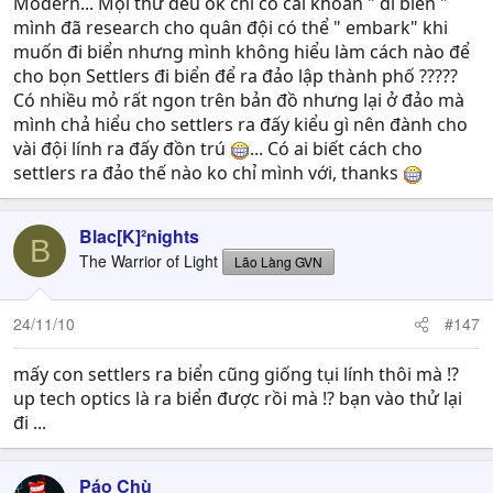
Modern... Mọi thứ đều ok chỉ có cái khoản " đi biển "
mình đã research cho quân đội có thể " embark" khi
muốn đi biển nhưng mình không hiểu làm cách nào để
cho bọn Settlers đi biển để ra đảo lập thành phố ?????
Có nhiều mỏ rất ngon trên bản đồ nhưng lại ở đảo mà
mình chả hiểu cho settlers ra đấy kiểu gì nên đành cho
vài đội lính ra đấy đồn trú
... Có ai biết cách cho
settlers ra đảo thế nào ko chỉ mình với, thanks
Blac[K]²nights
B
The Warrior of Light
Lão Làng GVN
24/11/10
#147
mấy con settlers ra biển cũng giống tụi lính thôi mà !?
up tech optics là ra biển được rồi mà !? bạn vào thử lại
đi ...
Páo Chù