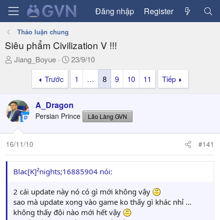
Đăng nhập
Register
Thảo luận chung
Siêu phẩm Civilization V !!!
T
N
Jiang_Boyue
23/9/10
h
g
Trước
1
…
8
9
10
11
Tiếp
r
à
e
y
a
g
A_Dragon
d
ử
Persian Prince
Lão Làng GVN
s
i
t
a
16/11/10
#141
r
t
Blac[K]²nights;16885904 nói:
e
r
2 cái update này nó có gì mới không vậy
sao mà update xong vào game ko thấy gì khác nhỉ ...
không thấy đội nào mới hết vậy