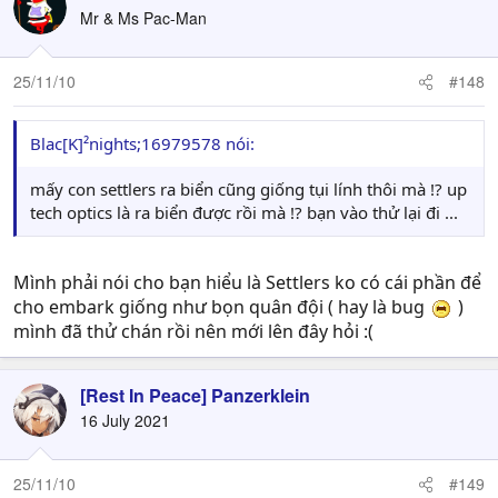
Mr & Ms Pac-Man
25/11/10
#148
Blac[K]²nights;16979578 nói:
mấy con settlers ra biển cũng giống tụi lính thôi mà !? up
tech optics là ra biển được rồi mà !? bạn vào thử lại đi ...
Mình phải nói cho bạn hiểu là Settlers ko có cái phần để
cho embark giống như bọn quân đội ( hay là bug
)
mình đã thử chán rồi nên mới lên đây hỏi :(
[Rest In Peace] Panzerklein
16 July 2021
25/11/10
#149