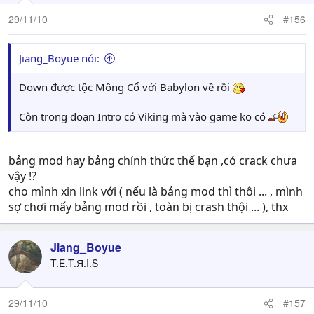
29/11/10
#156
Jiang_Boyue nói:
Down được tộc Mông Cổ với Babylon về rồi
Còn trong đoạn Intro có Viking mà vào game ko có
bảng mod hay bảng chính thức thế bạn ,có crack chưa
vậy !?
cho mình xin link với ( nếu là bảng mod thì thôi ... , mình
sợ chơi mấy bảng mod rồi , toàn bị crash thội ... ), thx
Jiang_Boyue
T.E.T.Я.I.S
29/11/10
#157