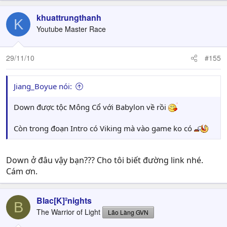
khuattrungthanh
K
Youtube Master Race
29/11/10
#155
Jiang_Boyue nói:
Down được tộc Mông Cổ với Babylon về rồi
Còn trong đoạn Intro có Viking mà vào game ko có
Down ở đâu vậy bạn??? Cho tôi biết đường link nhé.
Cám ơn.
Blac[K]²nights
B
The Warrior of Light
Lão Làng GVN