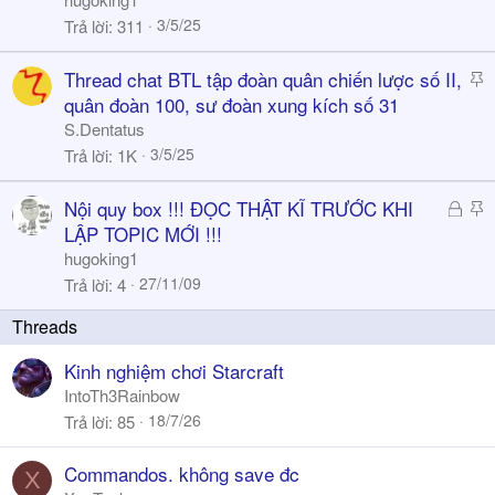
c
3/5/25
Trả lời
311
k
y
S
Thread chat BTL tập đoàn quân chiến lược số II,
t
quân đoàn 100, sư đoàn xung kích số 31
i
S.Dentatus
c
3/5/25
Trả lời
1K
k
y
Đ
S
Nội quy box !!! ĐỌC THẬT KĨ TRƯỚC KHI
ã
t
LẬP TOPIC MỚI !!!
k
i
hugoking1
h
c
27/11/09
Trả lời
4
ó
k
a
y
Kinh nghiệm chơi Starcraft
IntoTh3Rainbow
18/7/26
Trả lời
85
Commandos. không save đc
X