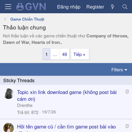
Đăng nhập
Register
Game Chiến Thuật
Thảo luận chung
Nơi thảo luận về các game chiến thuật như
Company of Heroes,
Dawn of War, Hearts of Iron..
1
…
49
Tiếp
Filters
S
Topic xin link download game (không post bài
t
cám ơn)
i
Drenthe
c
19/7/26
Trả lời
872
k
y
S
Hỏi tên game cũ / cần tìm game post bài vào