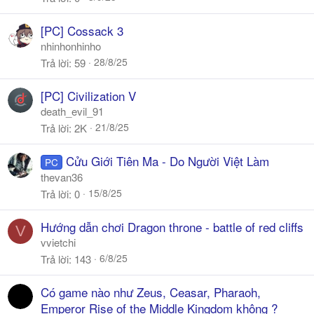
[PC] Cossack 3
nhinhonhinho
28/8/25
Trả lời
59
[PC] Civilization V
death_evil_91
21/8/25
Trả lời
2K
Cửu Giới Tiên Ma - Do Người Việt Làm
PC
thevan36
15/8/25
Trả lời
0
Hướng dẫn chơi Dragon throne - battle of red cliffs
V
vvietchi
6/8/25
Trả lời
143
Có game nào như Zeus, Ceasar, Pharaoh,
Emperor Rise of the Middle Kingdom không ?