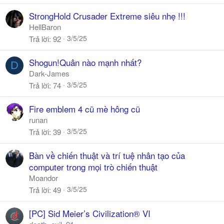
StrongHold Crusader Extreme siêu nhẹ !!!
HellBaron
3/5/25
Trả lời
92
Shogun!Quân nào mạnh nhất?
D
Dark-James
3/5/25
Trả lời
74
Fire emblem 4 cũ mè hông cũ
runan
3/5/25
Trả lời
39
Bàn về chiến thuật và trí tuệ nhân tạo của
computer trong mọi trò chiến thuật
Moandor
3/5/25
Trả lời
49
[PC] Sid Meier’s Civilization® VI