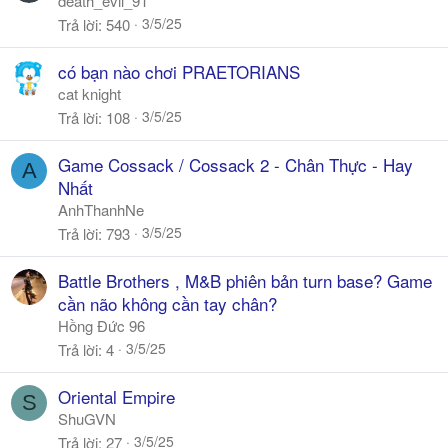
death_evil_91
3/5/25
Trả lời
540
có bạn nào chơi PRAETORIANS
cat knight
3/5/25
Trả lời
108
Game Cossack / Cossack 2 - Chân Thực - Hay
A
Nhất
AnhThanhNe
3/5/25
Trả lời
793
Battle Brothers , M&B phiên bản turn base? Game
cần não không cần tay chân?
Hồng Đức 96
3/5/25
Trả lời
4
Oriental Empire
S
ShuGVN
3/5/25
Trả lời
27