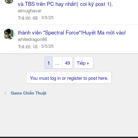
o
và TBS trên PC hay nhất!( coi kỹ post 1).
l
almughavar
l
3/5/25
Trả lời
68
thành viên "Spectral Force"!Huyết Ma mời vào!
whitedragon86
3/5/25
Trả lời
16
1
…
49
Tiếp
You must log in or register to post here.
Game Chiến Thuật