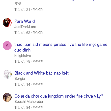
RYS
3/5/25
Trả lời
21
Para World
JediDarkLord
3/5/25
Trả lời
62
thảo luận sid meier's pirates:live the life một game
K
cực đỉnh
knightofvn
3/5/25
Trả lời
78
Black and Whỉte bác nào biết
Bo-gia
3/5/25
Trả lời
14
Có ai dã chơi qua kingdom under fire chưa vậy?
Soushi Mahoroba
3/5/25
Trả lời
84