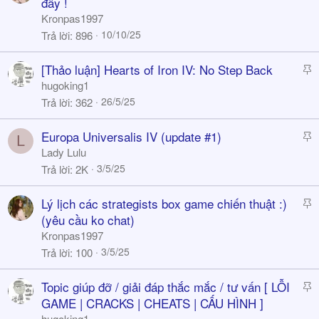
t
đây !
i
Kronpas1997
c
10/10/25
Trả lời
896
k
y
S
[Thảo luận] Hearts of Iron IV: No Step Back
t
hugoking1
i
26/5/25
Trả lời
362
c
k
S
Europa Universalis IV (update #1)
L
y
t
Lady Lulu
i
3/5/25
Trả lời
2K
c
k
S
Lý lịch các strategists box game chiến thuật :)
y
t
(yêu cầu ko chat)
i
Kronpas1997
c
3/5/25
Trả lời
100
k
y
S
Topic giúp đỡ / giải đáp thắc mắc / tư vấn [ LỖI
t
GAME | CRACKS | CHEATS | CẤU HÌNH ]
i
hugoking1