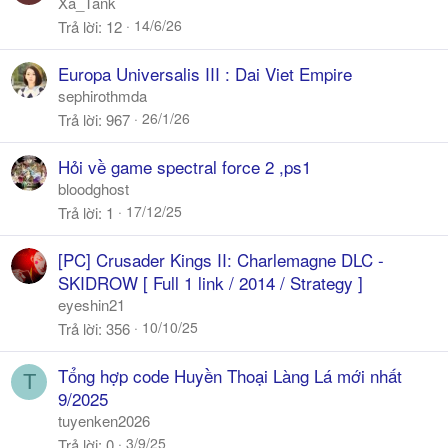
Xa_Tank
14/6/26
Trả lời
12
Europa Universalis III : Dai Viet Empire
sephirothmda
26/1/26
Trả lời
967
Hỏi về game spectral force 2 ,ps1
bloodghost
17/12/25
Trả lời
1
[PC] Crusader Kings II: Charlemagne DLC -
SKIDROW [ Full 1 link / 2014 / Strategy ]
eyeshin21
10/10/25
Trả lời
356
Tổng hợp code Huyền Thoại Làng Lá mới nhất
T
9/2025
tuyenken2026
3/9/25
Trả lời
0