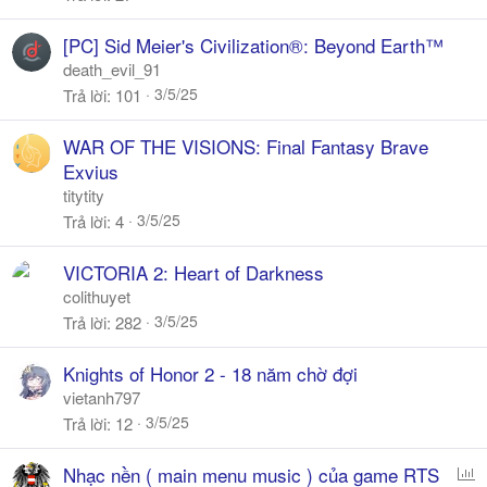
[PC] Sid Meier's Civilization®: Beyond Earth™
death_evil_91
3/5/25
Trả lời
101
WAR OF THE VISIONS: Final Fantasy Brave
Exvius
titytity
3/5/25
Trả lời
4
VICTORIA 2: Heart of Darkness
colithuyet
3/5/25
Trả lời
282
Knights of Honor 2 - 18 năm chờ đợi
vietanh797
3/5/25
Trả lời
12
P
Nhạc nền ( main menu music ) của game RTS