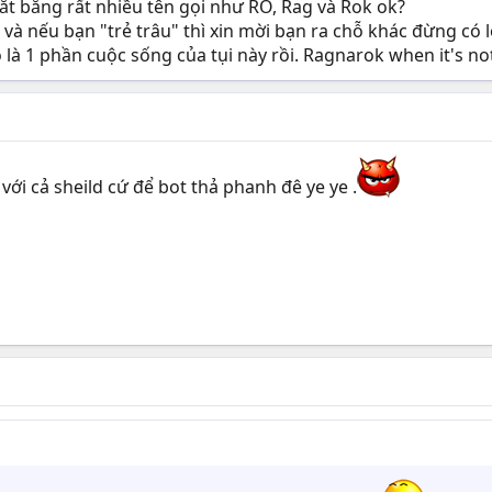
ắt bằng rất nhiều tên gọi như RO, Rag và Rok ok?
 và nếu bạn "trẻ trâu" thì xin mời bạn ra chỗ khác đừng có lô
 là 1 phần cuộc sống của tụi này rồi. Ragnarok when it's no
với cả sheild cứ để bot thả phanh đê ye ye .