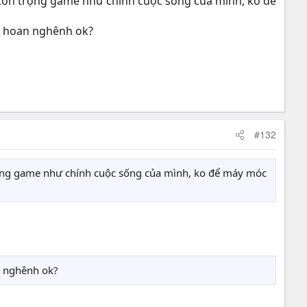
i tôn trọng game như chính cuộc sống của mình, ko để
ko hoan nghênh ok?
#132
trọng game như chính cuộc sống của mình, ko để máy móc
an nghênh ok?