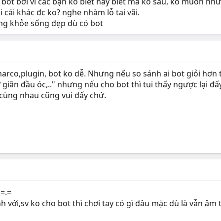
h bot bởi vì các bạn ko biết hay biết mà ko sâu, ko muốn nh
i cái khác đc ko? nghe nhàm lỗ tai vãi.
ống khỏe sống đẹp dù có bot
marco,plugin, bot ko dễ. Nhưng nếu so sánh ai bot giỏi hơn 
iãn đầu óc,.." nhưng nếu cho bot thì tui thấy ngược lại đấy,
 cùng nhau cũng vui đấy chứ.
 =.=
h với,sv ko cho bot thì chơi tay có gì đâu mặc dù là vẫn â