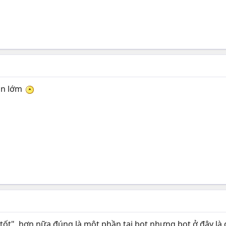
uồn lớm
tốt", hơn nữa đúng là một phần tại bot nhưng bot ở đây là cá