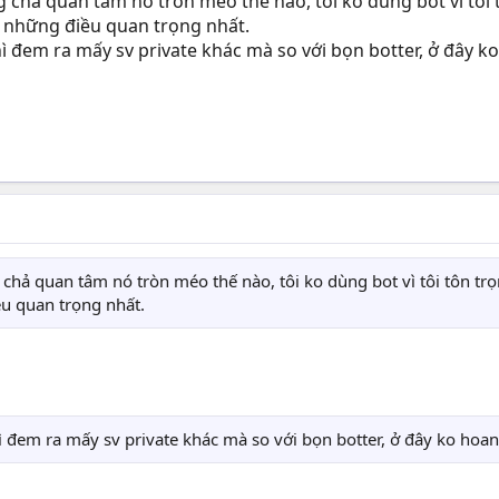
g chả quan tâm nó tròn méo thế nào, tôi ko dùng bot vì tô
 những điều quan trọng nhất.
hì đem ra mấy sv private khác mà so với bọn botter, ở đây 
 chả quan tâm nó tròn méo thế nào, tôi ko dùng bot vì tôi tôn 
u quan trọng nhất.
hì đem ra mấy sv private khác mà so với bọn botter, ở đây ko ho