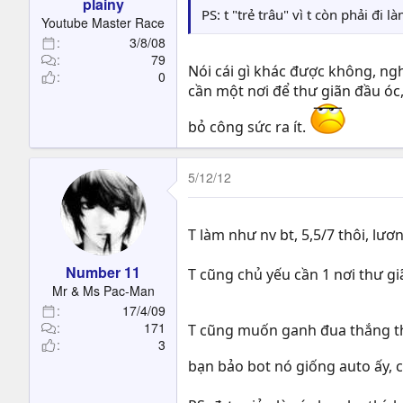
plainy
PS: t "trẻ trâu" vì t còn phải đi
Youtube Master Race
3/8/08
79
Nói cái gì khác được không, ngh
0
cần một nơi để thư giãn đầu óc
bỏ công sức ra ít.
5/12/12
T làm như nv bt, 5,5/7 thôi, lư
Number 11
T cũng chủ yếu cần 1 nơi thư g
Mr & Ms Pac-Man
17/4/09
171
T cũng muốn ganh đua thắng thua
3
bạn bảo bot nó giống auto ấy, 