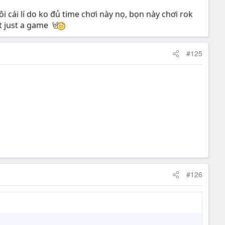
i cái lí do ko đủ time chơi này nọ, bọn này chơi rok
t just a game
#125
#126