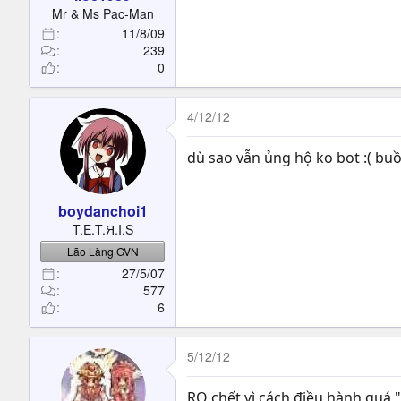
t
Mr & Ms Pac-Man
e
11/8/09
r
239
0
4/12/12
dù sao vẫn ủng hộ ko bot :( b
boydanchoi1
T.E.T.Я.I.S
Lão Làng GVN
27/5/07
577
6
5/12/12
RO chết vì cách điều hành quá "