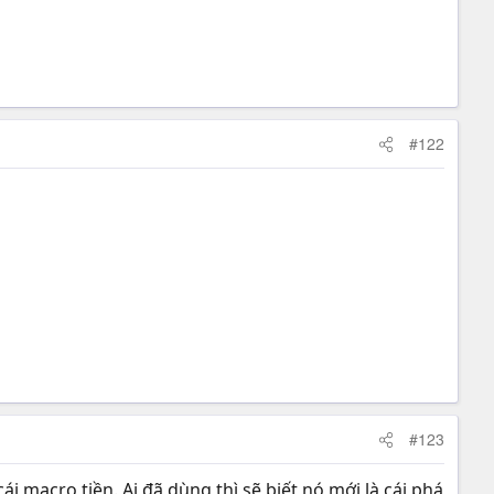
#122
#123
i macro tiền. Ai đã dùng thì sẽ biết nó mới là cái phá