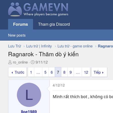
Forums
Tham gia Discord
New posts
Lưu Trữ
Lưu trữ | Infinity
Lưu trữ - game online
Ragnaro
Ragnarok - Thăm dò ý kiến
T
N
ro_online
9/11/12
h
g
Trước
1
…
5
6
7
8
9
…
12
Tiếp
r
à
e
y
a
g
4/12/12
d
ử
L
s
i
Mình rất thích bot , không có 
t
a
r
lloe1989