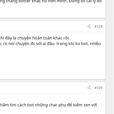
ững thằng botter khác nó hơn mình. Đừng lôi cái lý do
#128
thì đấy là chuyện hoàn toàn khác rồi.
 có nói chuyện đc với ai đâu. trong khi ko bot, nhiều
#129
m thầm tìm cách bot những char phụ để kiếm zen với