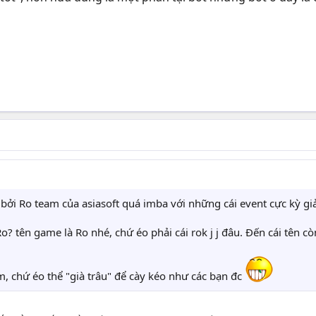
 bởi Ro team của asiasoft quá imba với những cái event cực kỳ giải
o? tên game là Ro nhé, chứ éo phải cái rok j j đâu. Đến cái tên cò
 làm, chứ éo thể "già trâu" để cày kéo như các bạn đc