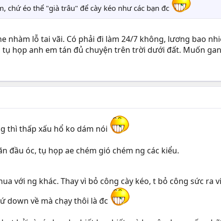
 làm, chứ éo thể "già trâu" để cày kéo như các bạn đc
e nhàm lỗ tai vãi. Có phải đi làm 24/7 không, lương bao nhiê
, tụ họp anh em tán đủ chuyện trên trời dưới đất. Muốn gan
ơng thì thấp xấu hổ ko dám nói
iãn đầu óc, tụ họp ae chém gió chém ng các kiểu.
 với ng khác. Thay vì bỏ công cày kéo, t bỏ công sức ra vi
cứ down về mà chạy thôi là đc