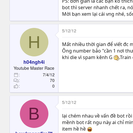
PS: đơn giản là các bạn ko thíc
bot thì server nhanh chết ra, nó
Mời bạn xem lại cái vng nhé, s
5/12/12
H
Mất nhiều thời gian để viết đc 
Ông number bảo "cần 1 nơi thư g
khi die vì spam kênh G
.Train
h04ngh4i
Youtube Master Race
7/4/12
70
0
5/12/12
B
lại chém nhau về vấn đề bot rồi
mềnh bot rất ngu này ai chỉ mìn
item hề hề