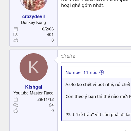
hoại ghê gớm nhất.
crazydevil
Donkey Kong
10/2/06
401
3
5/12/12
K
Number 11 nói:
AsRo ko chết vì bot nhé, nó chết
Kishgal
Youtube Master Race
Còn theo ý bạn thì thế nào mới R
29/11/12
24
0
PS: t "trẻ trâu" vì t còn phải đi