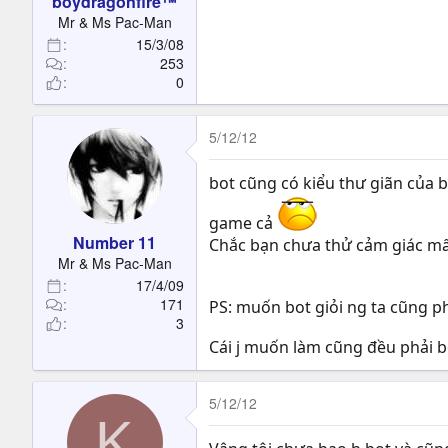
boydragonfire™
Mr & Ms Pac-Man
15/3/08
253
0
5/12/12
bot cũng có kiểu thư giãn của bo
game cả
Number 11
Chắc bạn chưa thử cảm giác mấy 
Mr & Ms Pac-Man
17/4/09
171
PS: muốn bot giỏi ng ta cũng ph
3
Cái j muốn làm cũng đều phải 
5/12/12
K