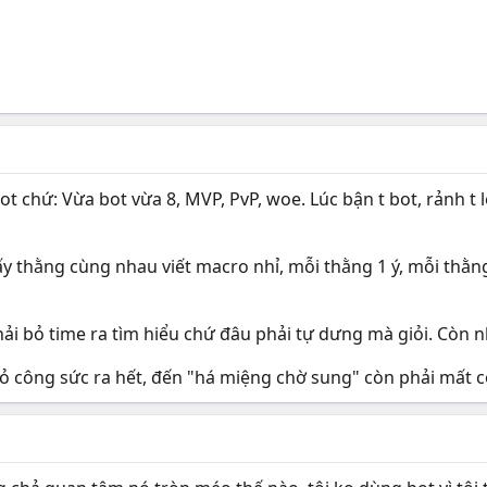
t chứ: Vừa bot vừa 8, MVP, PvP, woe. Lúc bận t bot, rảnh t l
thằng cùng nhau viết macro nhỉ, mỗi thằng 1 ý, mỗi thằng 1
ải bỏ time ra tìm hiểu chứ đâu phải tự dưng mà giỏi. Còn nh
bỏ công sức ra hết, đến "há miệng chờ sung" còn phải mất