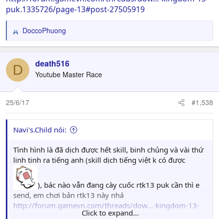
puk.1335726/page-13#post-27505919
DoccoPhuong
R
e
a
c
death516
D
t
Youtube Master Race
i
o
n
25/6/17
#1,538
s
:
Navi's.Child nói:
Tình hình là đã dịch được hết skill, binh chủng và vài thứ
linh tinh ra tiếng anh (skill dịch tiếng việt k có được
), bác nào vẫn đang cày cuốc rtk13 puk cần thì e
send, em chơi bản rtk13 này nhá
http://forum.gamevn.com/threads/dow...-kingdom-13-
Click to expand...
puk.1335726/page-13#post-27505919