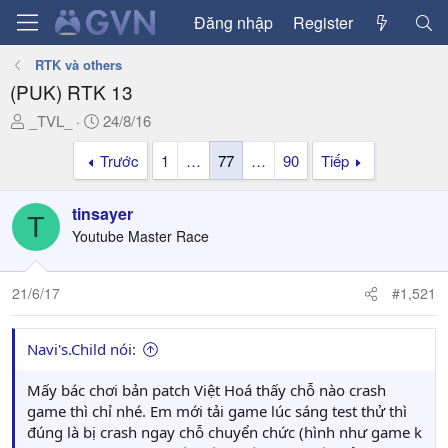
Đăng nhập
Register
RTK và others
(PUK) RTK 13
T
N
_TVL_
24/8/16
h
g
Trước
1
…
77
…
90
Tiếp
r
à
e
y
a
g
tinsayer
T
d
ử
Youtube Master Race
s
i
t
a
21/6/17
#1,521
r
t
Navi's.Child nói:
e
r
Mấy bác chơi bản patch Việt Hoá thấy chỗ nào crash
game thì chỉ nhé. Em mới tải game lúc sáng test thử thì
đúng là bị crash ngay chỗ chuyển chức (hình như game k