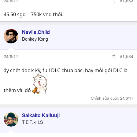
24/6/17
#1,533
45.50 sgd = 750k vnd thôi.
Navi's.Child
Donkey Kong
24/6/17
#1,534
ấy chết đọc k kỹ, full DLC chưa bác, hay mỗi gói DLC là
thêm vài đô
Chỉnh sửa cuối:
24/6/17
Saikaito Kaifuuji
T.E.T.Я.I.S