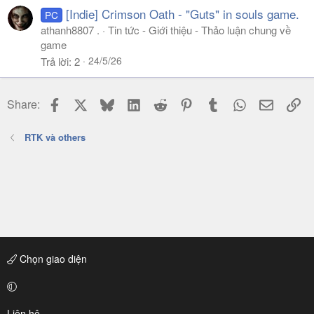
[Indie] Crimson Oath - "Guts" in souls game.
PC
athanh8807 .
Tin tức - Giới thiệu - Thảo luận chung về
game
24/5/26
Trả lời
2
Facebook
X
Bluesky
LinkedIn
Reddit
Pinterest
Tumblr
WhatsApp
Email
Li
Share:
RTK và others
Chọn giao diện
Liên hệ