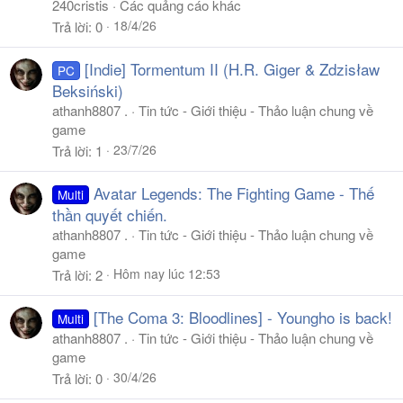
240cristis
Các quảng cáo khác
18/4/26
Trả lời
0
[Indie] Tormentum II (H.R. Giger & Zdzisław
PC
Beksiński)
athanh8807 .
Tin tức - Giới thiệu - Thảo luận chung về
game
23/7/26
Trả lời
1
Avatar Legends: The Fighting Game - Thế
Multi
thần quyết chiến.
athanh8807 .
Tin tức - Giới thiệu - Thảo luận chung về
game
Hôm nay lúc 12:53
Trả lời
2
[The Coma 3: Bloodlines] - Youngho is back!
Multi
athanh8807 .
Tin tức - Giới thiệu - Thảo luận chung về
game
30/4/26
Trả lời
0