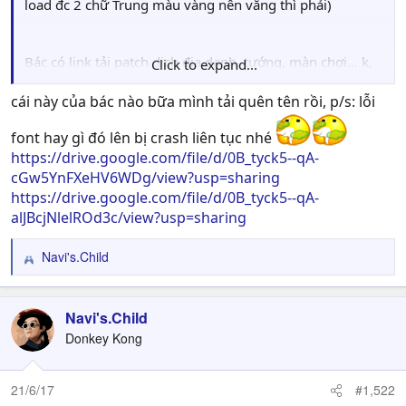
load đc 2 chữ Trung màu vàng nên văng thì phải)
Bác có link tải patch dịch địa danh, tướng, màn chơi... k,
Click to expand...
gửi em test cái
cái này của bác nào bữa mình tải quên tên rồi, p/s: lỗi
font hay gì đó lên bị crash liên tục nhé
https://drive.google.com/file/d/0B_tyck5--qA-
cGw5YnFXeHV6WDg/view?usp=sharing
https://drive.google.com/file/d/0B_tyck5--qA-
alJBcjNlelROd3c/view?usp=sharing
Navi's.Child
R
e
a
c
Navi's.Child
t
Donkey Kong
i
o
n
21/6/17
#1,522
s