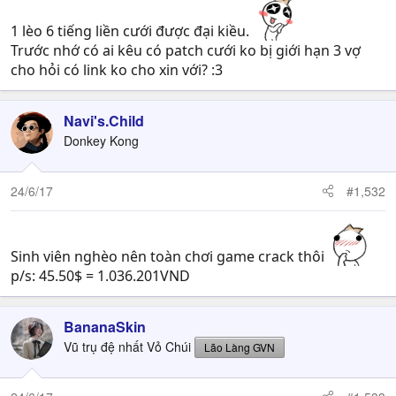
1 lèo 6 tiếng liền cưới được đại kiều.
Trước nhớ có ai kêu có patch cưới ko bị giới hạn 3 vợ
cho hỏi có link ko cho xin với? :3
Navi's.Child
Donkey Kong
24/6/17
#1,532
Sinh viên nghèo nên toàn chơi game crack thôi
p/s: 45.50$ = 1.036.201VND
BananaSkin
Vũ trụ đệ nhất Vỏ Chúi
Lão Làng GVN