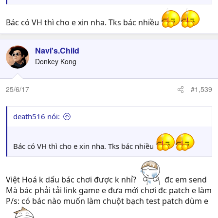
Bác có VH thì cho e xin nha. Tks bác nhiều
Navi's.Child
Donkey Kong
25/6/17
#1,539
death516 nói:
Bác có VH thì cho e xin nha. Tks bác nhiều
Việt Hoá k dấu bác chơi được k nhỉ?
đc em send
Mà bác phải tải link game e đưa mới chơi đc patch e làm
P/s: có bác nào muốn làm chuột bạch test patch dùm e