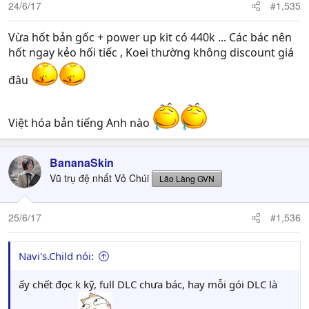
24/6/17
#1,535
Vừa hốt bản gốc + power up kit có 440k ... Các bác nên
hốt ngay kẻo hối tiếc , Koei thường không discount giá
đâu
Việt hóa bản tiếng Anh nào
BananaSkin
Vũ trụ đệ nhất Vỏ Chúi
Lão Làng GVN
25/6/17
#1,536
Navi's.Child nói:
ấy chết đọc k kỹ, full DLC chưa bác, hay mỗi gói DLC là