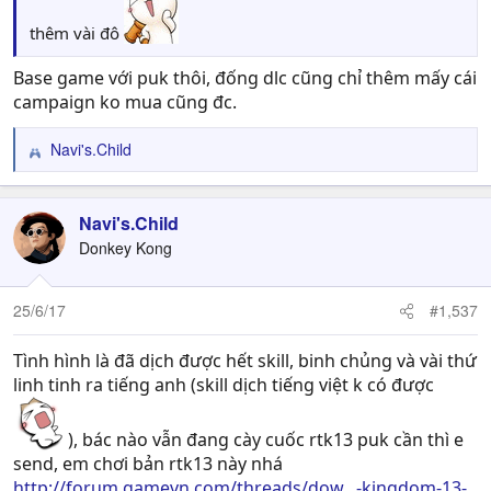
thêm vài đô
Base game với puk thôi, đống dlc cũng chỉ thêm mấy cái
campaign ko mua cũng đc.
Navi's.Child
R
e
a
c
Navi's.Child
t
Donkey Kong
i
o
n
25/6/17
#1,537
s
:
Tình hình là đã dịch được hết skill, binh chủng và vài thứ
linh tinh ra tiếng anh (skill dịch tiếng việt k có được
), bác nào vẫn đang cày cuốc rtk13 puk cần thì e
send, em chơi bản rtk13 này nhá
http://forum.gamevn.com/threads/dow...-kingdom-13-