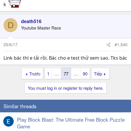
k
death516
D
Youtube Master Race
25/6/17
#1,540
Link bác thì e tải rồi. Bác cho e test thử xem sao. Tks bác
Trước
1
…
77
…
90
Tiếp
You must log in or register to reply here.
Similar threads
Play Block Blast: The Ultimate Free Block Puzzle
Game