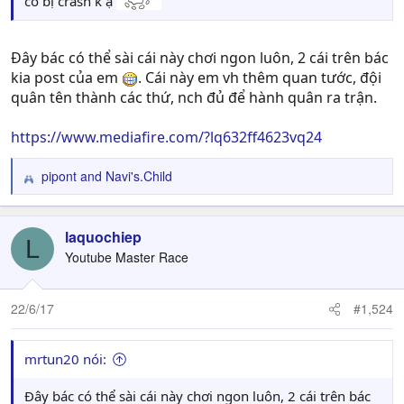
có bị crash k ạ
Đây bác có thể sài cái này chơi ngon luôn, 2 cái trên bác
kia post của em
. Cái này em vh thêm quan tước, đội
quân tên thành các thứ, nch đủ để hành quân ra trận.
https://www.mediafire.com/?lq632ff4623vq24
pipont
and
Navi's.Child
R
e
a
c
laquochiep
L
t
Youtube Master Race
i
o
n
22/6/17
#1,524
s
:
mrtun20 nói:
Đây bác có thể sài cái này chơi ngon luôn, 2 cái trên bác