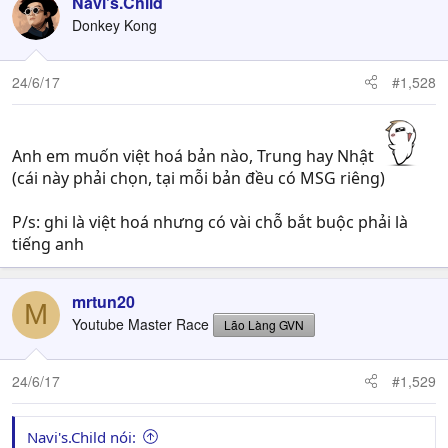
Navi's.Child
Donkey Kong
24/6/17
#1,528
Anh em muốn việt hoá bản nào, Trung hay Nhật
(cái này phải chọn, tại mỗi bản đều có MSG riêng)
P/s: ghi là việt hoá nhưng có vài chỗ bắt buộc phải là
tiếng anh
mrtun20
M
Youtube Master Race
Lão Làng GVN
24/6/17
#1,529
Navi's.Child nói: