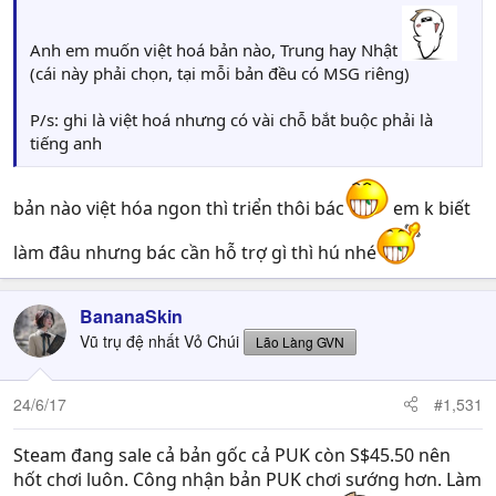
Anh em muốn việt hoá bản nào, Trung hay Nhật
(cái này phải chọn, tại mỗi bản đều có MSG riêng)
P/s: ghi là việt hoá nhưng có vài chỗ bắt buộc phải là
tiếng anh
bản nào việt hóa ngon thì triển thôi bác
em k biết
làm đâu nhưng bác cần hỗ trợ gì thì hú nhé
BananaSkin
Vũ trụ đệ nhất Vỏ Chúi
Lão Làng GVN
24/6/17
#1,531
Steam đang sale cả bản gốc cả PUK còn S$45.50 nên
hốt chơi luôn. Công nhận bản PUK chơi sướng hơn. Làm