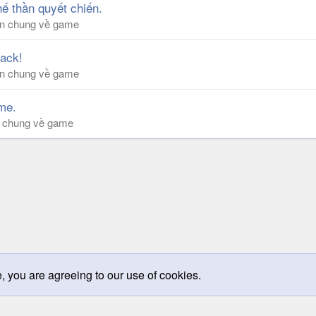
ế thần quyết chiến.
luận chung về game
back!
luận chung về game
me.
ận chung về game
k
e, you are agreeing to our use of cookies.