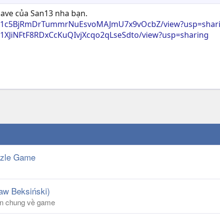
 save của San13 nha bạn.
le/d/1c5BjRmDrTummrNuEsvoMAJmU7x9vOcbZ/view?usp=shar
/d/1XJiNFtF8RDxCcKuQIvjXcqo2qLseSdto/view?usp=sharing
uzzle Game
ław Beksiński)
luận chung về game