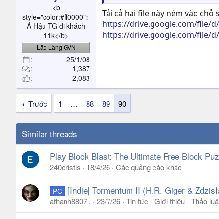
t
<b
Tải cả hai file này ném vào chỗ
e
style="color:#ff0000">
r
https://drive.google.com/fi
Á Hậu TG đi khách
https://drive.google.com/file
11k</b>
Lão Làng GVN
25/1/08
1,387
2,083
Trước
1
…
88
89
90
Similar threads
Play Block Blast: The Ultimate Free Block P
240cristis
18/4/26
Các quảng cáo khác
[Indie] Tormentum II (H.R. Giger & Zdzis
PC
athanh8807 .
23/7/26
Tin tức - Giới thiệu - Thảo 