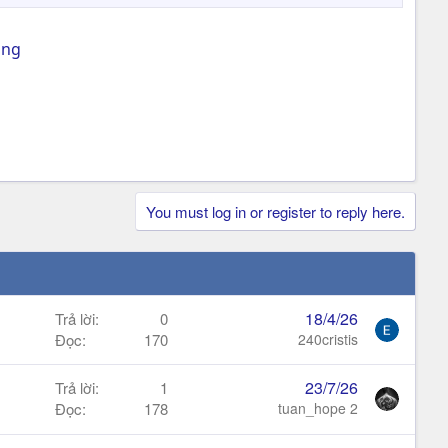
ing
You must log in or register to reply here.
18/4/26
Trả lời
0
Đọc
170
240cristis
23/7/26
Trả lời
1
Đọc
178
tuan_hope 2