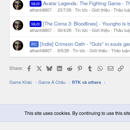
Avatar Legends: The Fighting Game - Th
Multi
athanh8807 .
23/7/26
Tin tức - Giới thiệu - Thảo 
[The Coma 3: Bloodlines] - Youngho is 
Multi
athanh8807 .
30/4/26
Tin tức - Giới thiệu - Thảo 
[Indie] Crimson Oath - "Guts" in souls ga
PC
athanh8807 .
8/5/26
Tin tức - Giới thiệu - Thảo lu
Facebook
X
Bluesky
LinkedIn
Reddit
Pinterest
Tumblr
WhatsApp
Email
Lin
Share:
Game Khác
Game Á Châu
RTK và others
This site uses cookies. By continuing to use this sit
Chọn giao diện
Change width