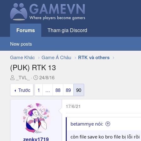
Forums
Tham gia Discord
New posts
Game Khác
Game Á Châu
RTK và others
(PUK) RTK 13
T
N
_TVL_
24/8/16
h
g
Trước
1
…
88
89
90
r
à
e
y
a
g
17/6/21
d
ử
s
i
t
betammye nói:
a
r
còn file save ko bro file bị lỗi rồi
zenky1719