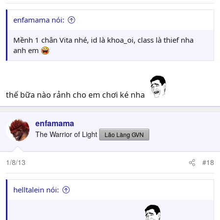
enfamama nói:
Mềnh 1 chân Vita nhé, id là khoa_oi, class là thief nha
anh em
thế bữa nào rảnh cho em chơi ké nha
enfamama
The Warrior of Light
Lão Làng GVN
1/8/13
#18
helltalein nói: