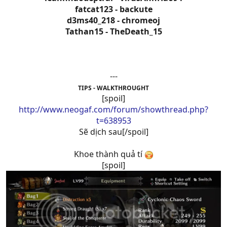
fatcat123 - backute
d3ms40_218 - chromeoj
Tathan15 - TheDeath_15
---
TIPS - WALKTHROUGHT
[spoil]
http://www.neogaf.com/forum/showthread.php?
t=638953
Sẽ dịch sau[/spoil]
Khoe thành quả tí
[spoil]