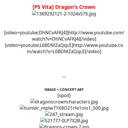
[PS Vita] Dragon's Crown
[video=youtube;DhNCvAFKJ4I]http://www.youtube.com/
watch?v=DhNCvAFKJ4I[/video]
[video=youtube;L6BDMZaQqcE]http://www.youtube.co
m/watch?v=L6BDMZaQqcE[/video]
---
IMAGE + CONCEPT ART
[spoil]