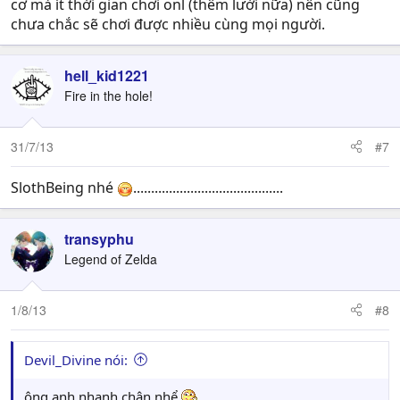
cơ mà ít thời gian chơi onl (thêm lười nữa) nên cũng
chưa chắc sẽ chơi được nhiều cùng mọi người.
hell_kid1221
Fire in the hole!
31/7/13
#7
SlothBeing nhé
..........................................
transyphu
Legend of Zelda
1/8/13
#8
Devil_Divine nói:
ông anh nhanh chân nhể