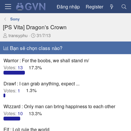
Đăng nhập
Register
Sony
[PS Vita] Dragon's Crown
T
N
transyphu
31/7/13
h
g
r
Bạn sẽ chọn class nào?
à
e
y
a
g
Warrior : For the boobs, we shall stand m/
d
ử
Votes:
13
17.3%
s
i
t
Drawf : I can grab anything, expect ...
a
Votes:
1
1.3%
r
t
e
Wizzard : Only man can bring happiness to each other
r
Votes:
10
13.3%
Elf : Loli rule the world