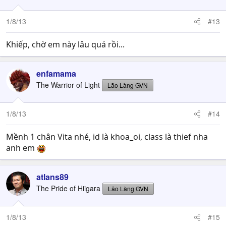
1/8/13
#13
Khiếp, chờ em này lâu quá rồi...
enfamama
The Warrior of Light
Lão Làng GVN
1/8/13
#14
Mềnh 1 chân Vita nhé, id là khoa_oi, class là thief nha
anh em
atlans89
The Pride of Hiigara
Lão Làng GVN
1/8/13
#15