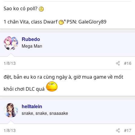
Sao ko có poll?
1 chân Vita, class Dwarf
PSN: GaleGlory89
Rubedo
Mega Man
1/8/13
#16
đệt, bản eu ko ra cùng ngày à, giờ mua game về mốt
khỏi chơi DLC quá
helltalein
snake, snake, snaaaake
1/8/13
#17