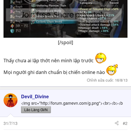
[/spoil]​
Thấy chưa ai lập thớt nên mình lập trước
Mọi người ghi danh chuẩn bị chiến online nào
Chỉnh sửa cuối:
16/8/13
Devil_Divine
<img src="http://forum.gamevn.com/g.png"><br><b><b
Lão Làng GVN
31/7/13
#2