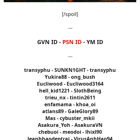
[/spoil]
---
GVN ID -
PSN ID
- YM ID
---
transyphu - SUNKN1GHT - transyphu
Yukira88 - ong_bush
Eucliwood - Eucliwood3164
hell_kid1221 - SlothBeing
trieu_nx - tintin2611
enfamama - khoa_oi
atlans89 - GaleGlory89
Mas - cybuster_mkii
Asakura_Yoh - AsakuraVN
chebuoi - meodoi - lhixl90
leanhhaodeptrai - VirusAnhHao94