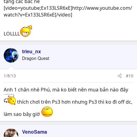
tặng các bác nè
[video=youtube;Ex133LSR6xE]http://www.youtube.com/
watch?v=Ex133LSR6xE[/video]
LOLLLL
trieu_nx
Dragon Quest
1/8/13
#10
Anh 1 chân nhé Phú, mà ko biết nên mua bản nào đây
thích chơi trên Ps3 hơn nhưng Ps3 thì ko đi off dc,
làm sao bây giờ
VenoSama