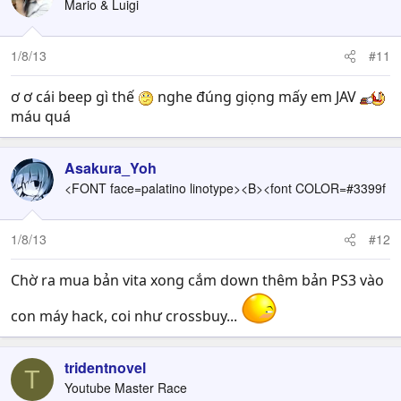
Mario & Luigi
1/8/13
#11
ơ ơ cái beep gì thế
nghe đúng giọng mấy em JAV
máu quá
Asakura_Yoh
<FONT face=palatino linotype><B><font COLOR=#3399f
1/8/13
#12
Chờ ra mua bản vita xong cắm down thêm bản PS3 vào
con máy hack, coi như crossbuy...
tridentnovel
T
Youtube Master Race