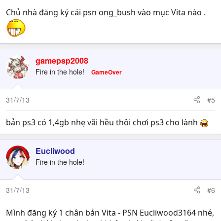
Chủ nhà đăng ký cái psn ong_bush vào mục Vita nào .
gamepsp2008
Fire in the hole!
GameOver
31/7/13
#5
bản ps3 có 1,4gb nhẹ vãi hều thôi chơi ps3 cho lành
Eucliwood
Fire in the hole!
31/7/13
#6
Mình đăng ký 1 chân bản Vita - PSN Eucliwood3164 nhé,