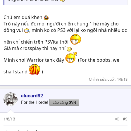
Chú em quá khen
Trò này nếu đc mọi người chiến chung 1 hệ máy cho
đông vui
, mình ko có PS3 với lại ko ngồi nhà nhiều đc
nên chỉ chiến trên PSVita thôi
Giá mà crossplay thì hay nhỉ
Mình chơi Warrior tank đây
(For the boobs, we
shall stand
)
Chỉnh sửa cuối:
1/8/13
alucard92
For the Horde!
Lão Làng GVN
1/8/13
#9