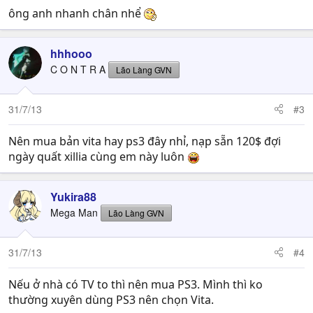
ông anh nhanh chân nhể
hhhooo
C O N T R A
Lão Làng GVN
31/7/13
#3
Nên mua bản vita hay ps3 đây nhỉ, nạp sẵn 120$ đợi
ngày quất xillia cùng em này luôn
Yukira88
Mega Man
Lão Làng GVN
31/7/13
#4
Nếu ở nhà có TV to thì nên mua PS3. Mình thì ko
thường xuyên dùng PS3 nên chọn Vita.