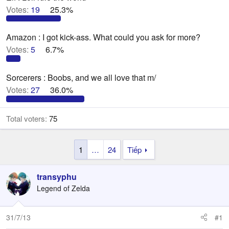
Votes:
19
25.3%
Amazon : I got kick-ass. What could you ask for more?
Votes:
5
6.7%
Sorcerers : Boobs, and we all love that m/
Votes:
27
36.0%
Total voters
75
1
…
24
Tiếp
transyphu
Legend of Zelda
31/7/13
#1