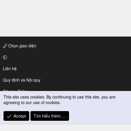
Chọn giao diện
Liên hệ
Quy định và Nội quy
Privacy Policy
This site uses cookies. By continuing to use this site, you are
agreeing to our use of cookies.
Trợ giúp
R
Accept
Tìm hiểu thêm.…
S
S