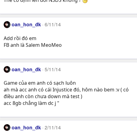
Thế có định lên đời N3DS không ?
oan_hon_đk
6/11/14
Add rồi đó em
FB anh là Salem MeoMeo
oan_hon_đk
5/11/14
Game của em anh có sạch luôn
ah mà acc anh có cái Injustice đó, hôm nào bem :v ( có
điều anh còn chưa down mà test )
acc 8gb chẳng làm dc j "
oan_hon_đk
2/11/14