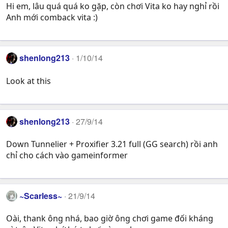
Hi em, lâu quá quá ko gặp, còn chơi Vita ko hay nghỉ rồi
Anh mới comback vita :)
shenlong213
1/10/14
Look at this
shenlong213
27/9/14
Down Tunnelier + Proxifier 3.21 full (GG search) rồi anh
chỉ cho cách vào gameinformer
~Scarless~
21/9/14
Oài, thank ông nhá, bao giờ ông chơi game đối kháng