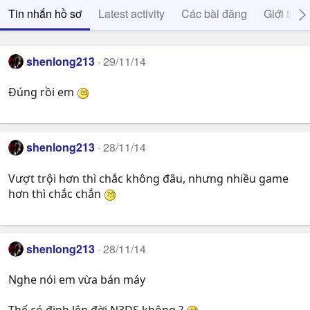
Tin nhắn hồ sơ
Latest activity
Các bài đăng
Giới thiệ
shenlong213
29/11/14
Đúng rồi em
shenlong213
28/11/14
Vượt trội hơn thì chắc không đâu, nhưng nhiều game
hơn thì chắc chắn
shenlong213
28/11/14
Nghe nói em vừa bán máy