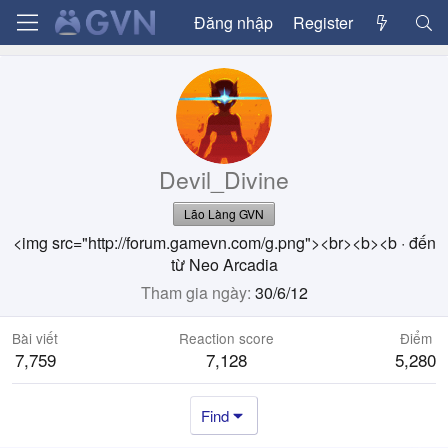
Đăng nhập
Register
Devil_Divine
Lão Làng GVN
<img src="http://forum.gamevn.com/g.png"><br><b><b
·
đến
từ
Neo Arcadia
Tham gia ngày
30/6/12
Bài viết
Reaction score
Điểm
7,759
7,128
5,280
Find