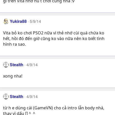
gì trên Vita nhớ hú t chơi cùng nha :v
Yukira88
5/9/14
Vita bỏ ko chơi PSO2 nữa vì thẻ nhớ cùi quá chứa ko
hết, hồi đó đến giờ cũng ko vào nữa nên ko biết tình
hình ra sao.
Stealth
4/9/14
xong nha!
Stealth
4/9/14
từ h e dùng cái (GameVN) cho cả intro lẫn body nhá,
thay vì dấu [] ^_^