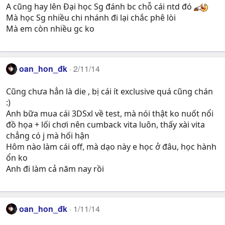
A cũng hay lên Đại học Sg đánh bc chỗ cái ntd đó
Mà học Sg nhiều chi nhánh đi lại chắc phê lòi
Mà em còn nhiều gc ko
oan_hon_đk
2/11/14
Cũng chưa hẳn là die , bị cái ít exclusive quá cũng chán
:)
Anh bữa mua cái 3DSxl về test, mà nói thật ko nuốt nổi
đồ họa + lối chơi nên cumback vita luôn, thấy xài vita
chẳng có j mà hối hận
Hôm nào làm cái off, mà dạo này e học ở đâu, học hành
ổn ko
Anh đi làm cả năm nay rồi
oan_hon_đk
1/11/14