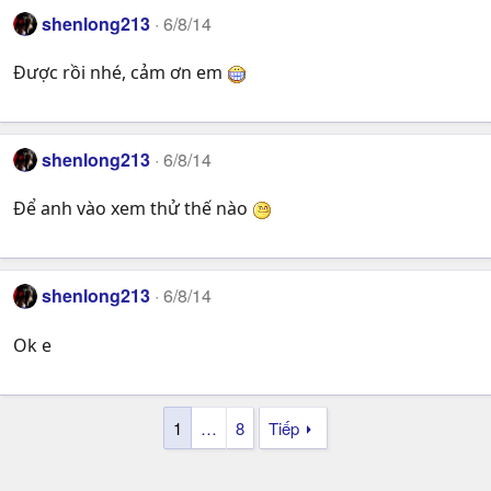
shenlong213
6/8/14
Được rồi nhé, cảm ơn em
shenlong213
6/8/14
Để anh vào xem thử thế nào
shenlong213
6/8/14
Ok e
1
…
8
Tiếp