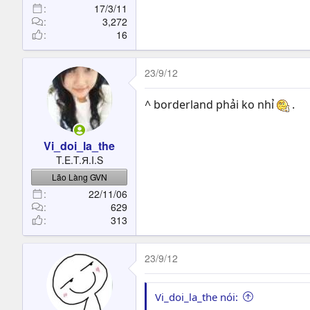
17/3/11
3,272
16
23/9/12
^ borderland phải ko nhỉ
.
Vi_doi_la_the
T.E.T.Я.I.S
Lão Làng GVN
22/11/06
629
313
23/9/12
Vi_doi_la_the nói: