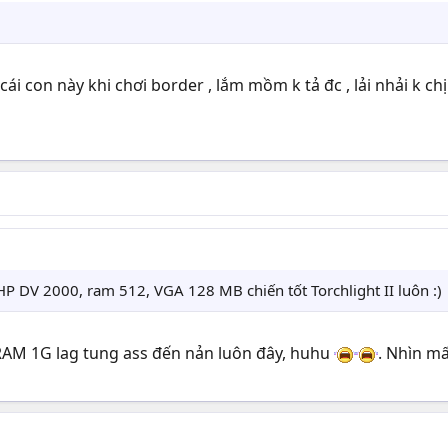
 cái con này khi chơi border , lắm mồm k tả đc , lải nhải k 
 HP DV 2000, ram 512, VGA 128 MB chiến tốt Torchlight II luôn :)
m RAM 1G lag tung ass đến nản luôn đây, huhu
. Nhìn m