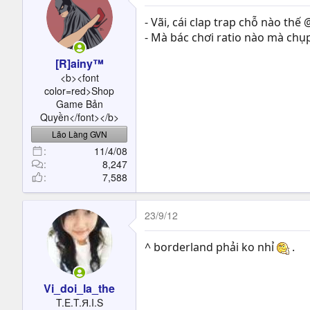
- Vãi, cái clap trap chỗ nào thế
- Mà bác chơi ratio nào mà chụ
[R]ainy™
<b><font
color=red>Shop
Game Bản
Quyền</font></b>
Lão Làng GVN
11/4/08
8,247
7,588
23/9/12
^ borderland phải ko nhỉ
.
Vi_doi_la_the
T.E.T.Я.I.S