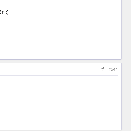
n :)
#544