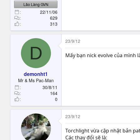
Lão Làng GVN
22/11/06
629
313
23/9/12
D
Mấy bạn nick evolve của mình 
demonht1
Mr & Ms Pac-Man
30/8/11
164
0
23/9/12
Torchlight vừa cập nhật bản pa
Các thay đổi sẽ là: