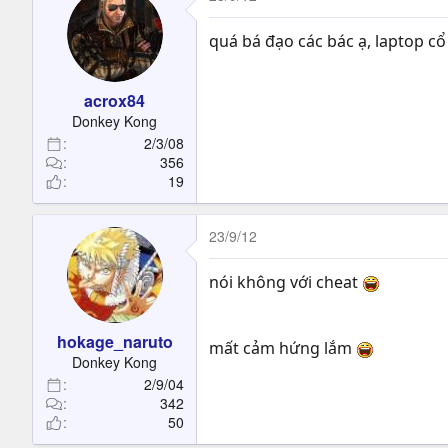
quá bá đạo các bác ạ, laptop cổ
acrox84
Donkey Kong
2/3/08
356
19
23/9/12
nói không với cheat
hokage_naruto
mất cảm hứng lắm
Donkey Kong
2/9/04
342
50