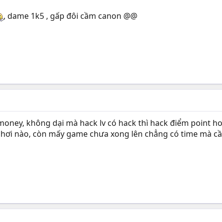
, dame 1k5 , gấp đôi cầm canon @@
money, không dại mà hack lv có hack thì hack điểm point ho
o chơi nào, còn mấy game chưa xong lên chẳng có time mà cầ