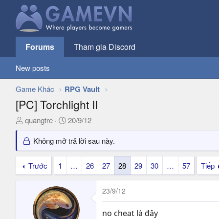
Forums
Tham gia Discord
New posts
Game Khác
RPG Vault
[PC] Torchlight II
T
N
quangtre
20/9/12
h
g
r
à
Không mở trả lời sau này.
e
y
a
g
Trước
1
…
26
27
28
29
30
…
57
Tiếp
d
ử
s
i
23/9/12
t
a
r
no cheat là đây