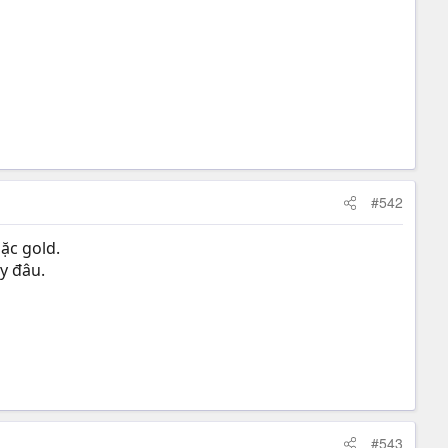
#542
ặc gold.
y đâu.
#543