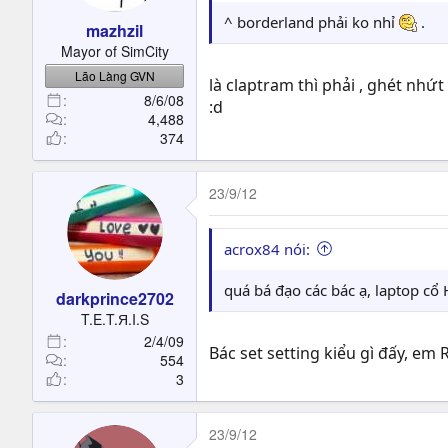
^ borderland phải ko nhỉ
.
mazhzil
Mayor of SimCity
Lão Làng GVN
là claptram thì phải , ghét nhứt
8/6/08
:d
4,488
374
23/9/12
acrox84 nói:
quá bá đạo các bác ạ, laptop cổ
darkprince2702
T.E.T.Я.I.S
2/4/09
Bác set setting kiểu gì đấy, e
554
3
23/9/12