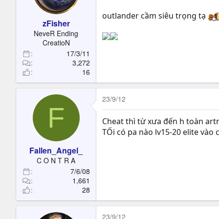
t
e
outlander cầm siêu trọng tạ
zFisher
r
NeveR Ending
CreatioN
17/3/11
3,272
16
23/9/12
F
Cheat thì từ xưa đến h toàn art
TỐi có pa nào lv15-20 elite và
Fallen_Angel_
C O N T R A
7/6/08
1,661
28
23/9/12