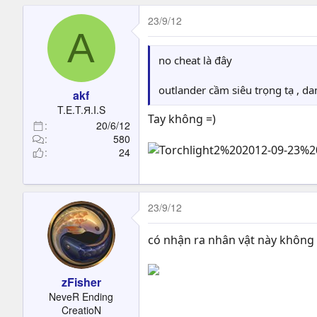
23/9/12
A
no cheat là đây
outlander cầm siêu trọng tạ , 
akf
T.E.T.Я.I.S
Tay không =)
20/6/12
580
24
23/9/12
có nhận ra nhân vật này không
zFisher
NeveR Ending
CreatioN