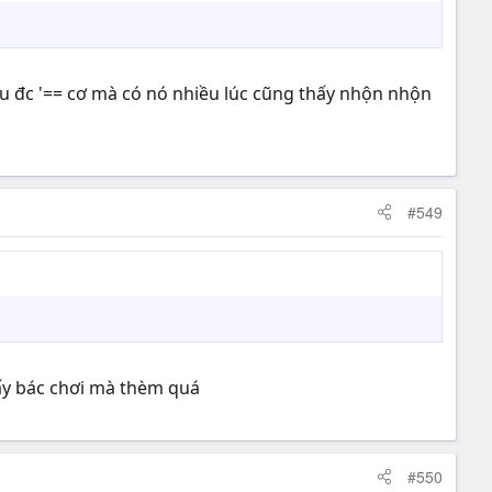
chịu đc '== cơ mà có nó nhiều lúc cũng thấy nhộn nhộn
#549
ấy bác chơi mà thèm quá
#550