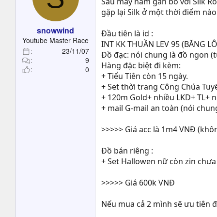
Sau mấy năm gắn bó với Silk Ro
gặp lại Silk ở một thời điểm nào
snowwind
Đầu tiên là id :
Youtube Master Race
INT KK THUẦN LEV 95 (BĂNG LÔ
23/11/07
Đồ đạc: nói chung là đồ ngon (
9
Hàng đặc biệt đi kèm:
0
+ Tiểu Tiên còn 15 ngày.
+ Set thời trang Công Chúa Tuy
+ 120m Gold+ nhiều LKD+ TL+ ng
+ mail G-mail an toàn (nói chu
>>>>> Giá acc là 1m4 VNĐ (khô
Đồ bán riêng :
+ Set Hallowen nữ còn zin chưa
>>>>> Giá 600k VNĐ
Nếu mua cả 2 mình sẽ ưu tiên để