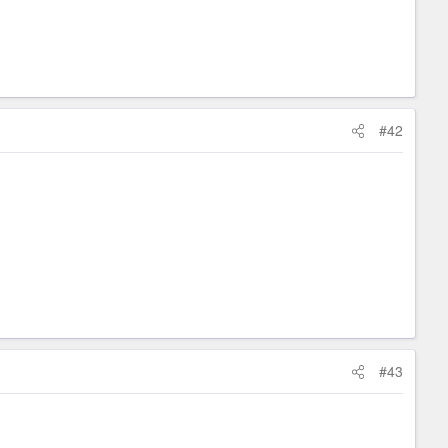
#42
#43