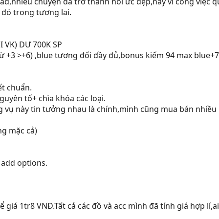
ad,nhiều chuyện đã trở thành hồi ức đẹp,nay vì công việc q
 đó trong tương lai.
I VK) DƯ 700K SP
từ +3 >+6) ,blue tương đối đầy đủ,bonus kiếm 94 max blue+7
ết chuẩn.
uyên tố+ chìa khóa các loại.
ng vụ này tin tưởng nhau là chính,mình cũng mua bán nhiều
ng mặc cả)
 add options.
 giá 1tr8 VNĐ.Tất cả các đồ và acc mình đã tính giá hợp lí,