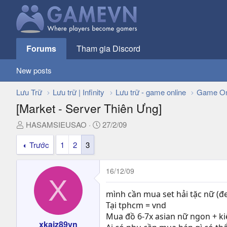
Forums
Tham gia Discord
New posts
Lưu Trữ
Lưu trữ | Infinity
Lưu trữ - game online
Game On
[Market - Server Thiên Ưng]
T
N
HASAMSIEUSAO
27/2/09
h
g
Trước
1
2
3
r
à
e
y
a
g
16/12/09
d
ử
X
s
i
mình cần mua set hải tặc nữ (đe
t
Tại tphcm = vnd
a
Mua đồ 6-7x asian nữ ngon + k
r
xkajz89vn