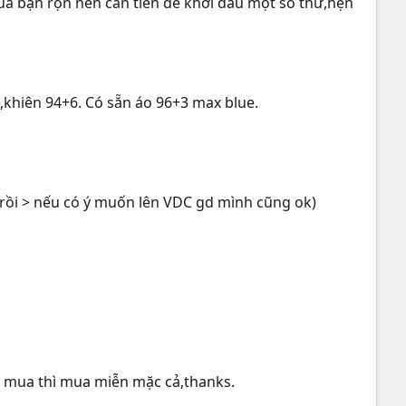
uá bận rộn nên cần tiền để khởi đầu một số thứ,hẹn
,khiên 94+6. Có sẵn áo 96+3 max blue.
 rồi > nếu có ý muốn lên VDC gd mình cũng ok)
ai mua thì mua miễn mặc cả,thanks.