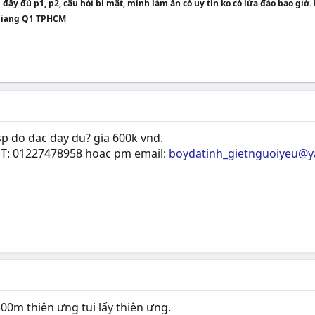
u đầy đủ p1, p2, câu hỏi bí mật, mình làm ăn có uy tín ko có lừa đảo bao giờ
ô Giang Q1 TPHCM
sp do dac day du? gia 600k vnd.
DT: 01227478958 hoac pm email:
boydatinh_gietnguoiyeu@
500m thiên ưng tui lấy thiên ưng.