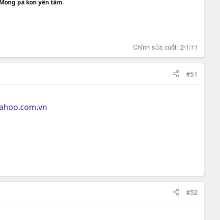
. Mong pà kon yên tâm.
Chỉnh sửa cuối:
2/1/11
#51
yahoo.com.vn
#52