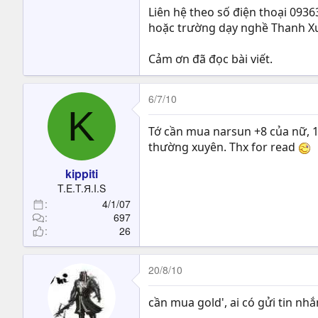
Liên hệ theo số điện thoại 0936
hoặc trường dạy nghề Thanh Xuâ
Cảm ơn đã đọc bài viết.
6/7/10
K
Tớ cần mua narsun +8 của nữ, 1 
thường xuyên. Thx for read
kippiti
T.E.T.Я.I.S
4/1/07
697
26
20/8/10
cần mua gold', ai có gửi tin nh