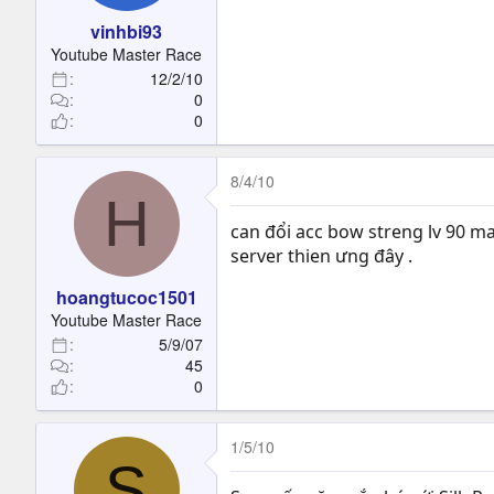
vinhbi93
Youtube Master Race
12/2/10
0
0
8/4/10
H
can đổi acc bow streng lv 90 ma
server thien ưng đây .
hoangtucoc1501
Youtube Master Race
5/9/07
45
0
1/5/10
S