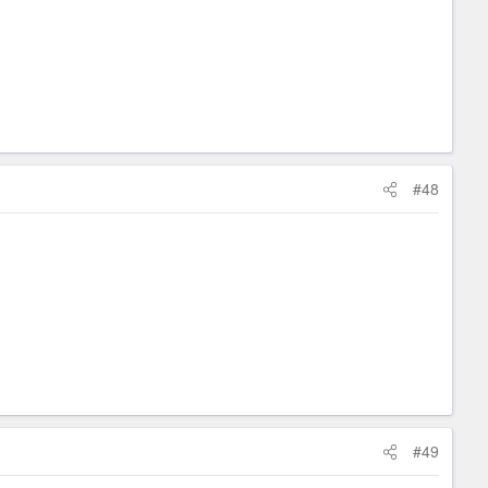
#48
#49