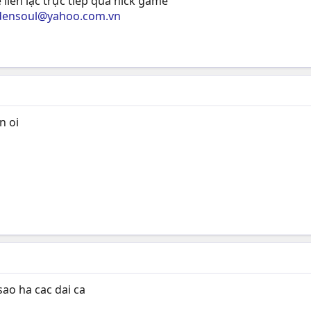
 liên lạc trực tiếp qua nick game
ddensoul@yahoo.com.vn
n oi
ao ha cac dai ca