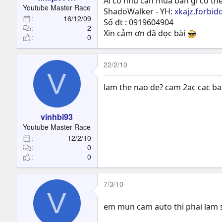
Ai có nhu cần mua bán gì có thể
t
Youtube Master Race
ShadoWalker - YH:
xkajz.forbi
e
16/12/09
Số đt : 0919604904
r
2
Xin cảm ơn đã dọc bài
0
22/2/10
V
lam the nao de? cam 2ac cac ba
vinhbi93
Youtube Master Race
12/2/10
0
0
7/3/10
V
em mun cam auto thi phai lam s