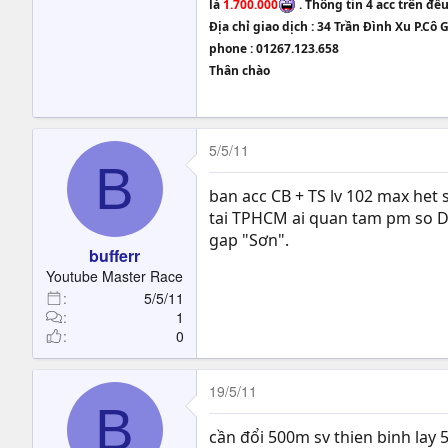
là
1.700.000
. Thông tin 4 acc trên đề
Địa chỉ giao dịch : 34 Trần Đình Xu P.C
phone : 01267.123.658
Thân chào
5/5/11
B
ban acc CB + TS lv 102 max het 
tai TPHCM ai quan tam pm so 
gap "Sơn".
bufferr
Youtube Master Race
5/5/11
1
0
19/5/11
B
cần đổi 500m sv thien binh lay 