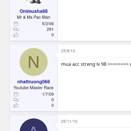
Onimusha88
Mr & Ms Pac-Man
5/2/06
291
0
25/8/10
N
mua acc streng lv 98 >>>>>>>>
nhattruong066
Youtube Master Race
1/7/09
0
0
25/11/10