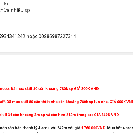
cc ko
thừa nhiều sp
886934341242 hoặc 00886987227314
t noob. Đã max skill 80 còn khoảng 780k sp GIÁ 300K VNĐ
buff. Đã max skill 80 cần thiết nha còn khoảng 780k sp lun nha. GIÁ 600K VN
x skill 31 còn khoảng 3m sp và còn hơn 242m trong acc GIÁ 860K VNĐ
nên cần bán thanh lý 4 acc + với 242m với giá
1.760.000VNĐ
. Mua hết 4 acc