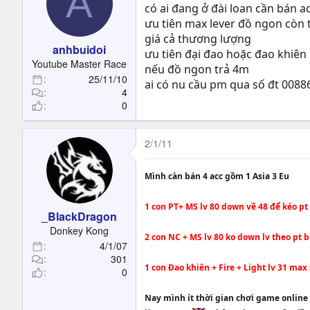
A
có ai đang ở đài loan cần bán a
ưu tiên max lever đồ ngon còn 
giá cả thương lượng
anhbuidoi
ưu tiên đại đao hoặc đao khiên
Youtube Master Race
nếu đồ ngon trả 4m
25/11/10
ai có nu cầu pm qua số đt 00
4
0
2/1/11
Mình càn bán 4 acc gồm 1 Asia 3 Eu
1 con PT+ MS lv 80 down về 48 để kéo p
_BlackDragon
Donkey Kong
2 con NC + MS lv 80 ko down lv theo pt 
4/1/07
301
1 con Đao khiên + Fire + Light lv 31 ma
0
Nay mình ít thời gian chơi game online 