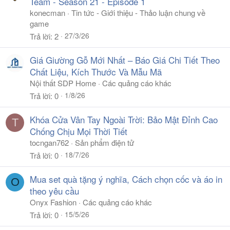
Team - Season 21 - Episode 1
konecman
Tin tức - Giới thiệu - Thảo luận chung về
game
27/3/26
Trả lời
2
Giá Giường Gỗ Mới Nhất – Báo Giá Chi Tiết Theo
Chất Liệu, Kích Thước Và Mẫu Mã
Nội thất SDP Home
Các quảng cáo khác
1/8/26
Trả lời
0
Khóa Cửa Vân Tay Ngoài Trời: Bảo Mật Đỉnh Cao
T
Chống Chịu Mọi Thời Tiết
tocngan762
Sản phẩm điện tử
18/7/26
Trả lời
0
Mua set quà tặng ý nghĩa, Cách chọn cốc và áo in
O
theo yêu cầu
Onyx Fashion
Các quảng cáo khác
15/5/26
Trả lời
0