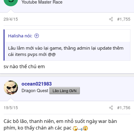
Youtube Master Race
29/4/15
#1,755
Halisha nói:
Lâu lắm mới vào lại game, thằng admin lại update thêm
cái items pvps mới @@
sv nào thế chú em
ocean021983
Dragon Quest
Lão Làng GVN
19/5/15
#1,756
Các bô lão, thanh niên, em nhỏ suốt ngày war bàn
phím, ko thấy chán ah các pac