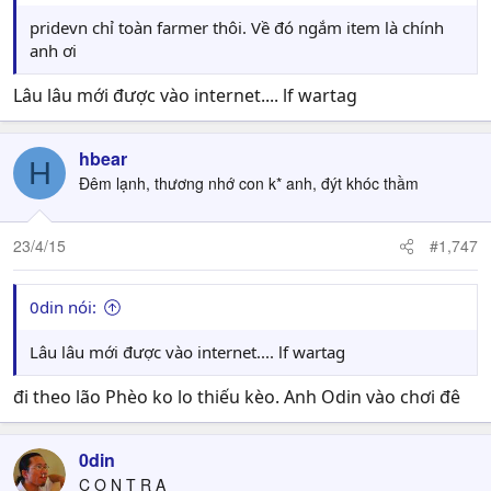
pridevn chỉ toàn farmer thôi. Về đó ngắm item là chính
anh ơi
Lâu lâu mới được vào internet.... lf wartag
hbear
H
Đêm lạnh, thương nhớ con k* anh, đýt khóc thầm
23/4/15
#1,747
0din nói:
Lâu lâu mới được vào internet.... lf wartag
đi theo lão Phèo ko lo thiếu kèo. Anh Odin vào chơi đê
0din
C O N T R A