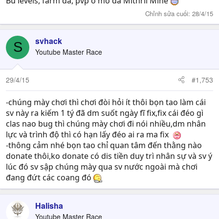
Bú levels, farm đá, pvp ở mỏ đá Mithril Mine
Chỉnh sửa cuối:
28/4/15
svhack
S
Youtube Master Race
29/4/15
#1,753
-chúng mày chơi thì chơi đòi hỏi ít thôi bọn tao làm cái
sv này ra kiếm 1 tý đã dm suốt ngày fĩ fix,fix cái đéo gì
clas nao bug thì chúng mày chơi đi nói nhiều,dm nhân
lực và trình độ thì có hạn lấy đéo ai ra ma fix
-thông cảm nhé bọn tao chỉ quan tâm đến thằng nào
donate thôi,ko donate có dis tiền duy trì nhân sự và sv ý
lúc đó sv sập chúng mày qua sv nước ngoài mà chơi
đang đứt các coang đó
Halisha
Youtube Master Race