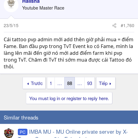
Halisha
Youtube Master Race
23/5/15
#1,760
Cái tattoo pvp admin mới add thên giờ phải mua = điểm
Fame. Ban đầu pvp trong TvT Event ko có Fame, mình la
làng lên mãi đến giờ nó mới add điểm farm khi pvp
trong TvT. Chăm đi TvT thì sớm mua được cái Tattoo đó
thôi.
Trước
1
…
88
…
93
Tiếp
You must log in or register to reply here.
Similar threads
IMBA MU - MU Online private server by X-
PC