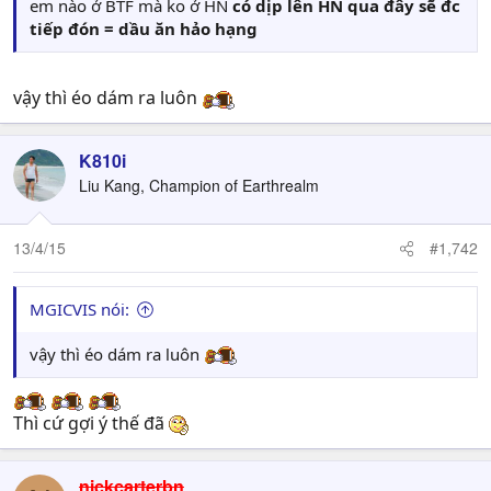
em nào ở BTF mà ko ở HN
có dịp lên HN qua đây sẽ đc
tiếp đón = dầu ăn hảo hạng
vậy thì éo dám ra luôn
K810i
Liu Kang, Champion of Earthrealm
13/4/15
#1,742
MGICVIS nói:
vậy thì éo dám ra luôn
Thì cứ gợi ý thế đã
nickcarterbn