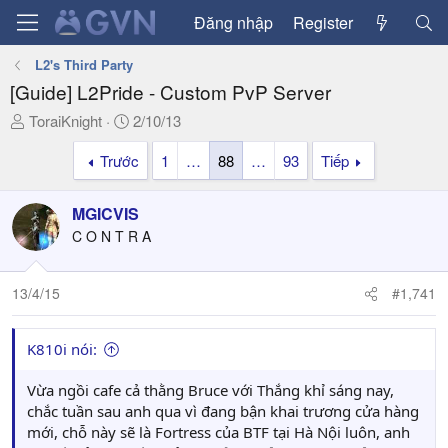
Đăng nhập
Register
L2's Third Party
[Guide] L2Pride - Custom PvP Server
T
N
ToraiKnight
2/10/13
h
g
Trước
1
…
88
…
93
Tiếp
r
à
e
y
a
g
MGICVIS
d
ử
C O N T R A
s
i
t
a
13/4/15
#1,741
r
t
K810i nói:
e
r
Vừa ngồi cafe cả thằng Bruce với Thắng khỉ sáng nay,
chắc tuần sau anh qua vì đang bận khai trương cửa hàng
mới, chỗ này sẽ là Fortress của BTF tại Hà Nội luôn, anh