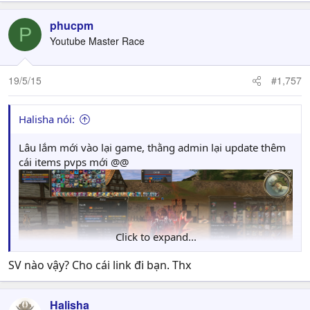
phucpm
P
Youtube Master Race
19/5/15
#1,757
Halisha nói:
Lâu lắm mới vào lại game, thằng admin lại update thêm
cái items pvps mới @@
Click to expand...
SV nào vậy? Cho cái link đi bạn. Thx
Halisha