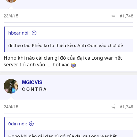
23/4/15
#1,748
hbear nói:
đi theo lão Phèo ko lo thiếu kèo. Anh Odin vào chơi đê
Hoho khi nào cái clan gì đó của đại ca Long war hết
server thì anh vào .... hốt xác
MGICVIS
C O N T R A
24/4/15
#1,749
0din nói:
Hoho khi nào cái clan gì đó của đại ca Long war hết