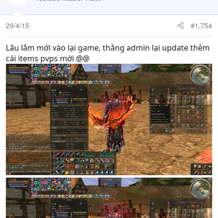
29/4/15
#1,754
Lâu lắm mới vào lại game, thằng admin lại update thêm
cái items pvps mới @@