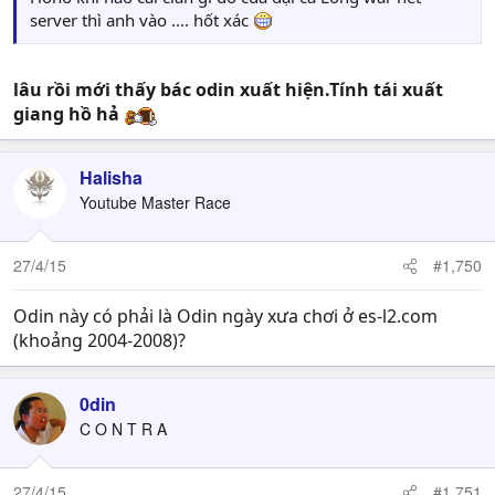
server thì anh vào .... hốt xác
lâu rồi mới thấy bác odin xuất hiện.Tính tái xuất
giang hồ hả
Halisha
Youtube Master Race
27/4/15
#1,750
Odin này có phải là Odin ngày xưa chơi ở es-l2.com
(khoảng 2004-2008)?
0din
C O N T R A
27/4/15
#1,751