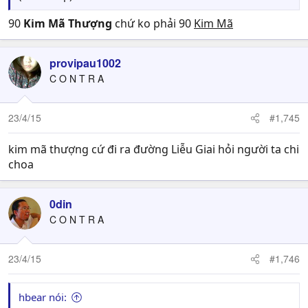
90
Kim Mã Thượng
chứ ko phải 90
Kim Mã
provipau1002
C O N T R A
23/4/15
#1,745
kim mã thượng cứ đi ra đường Liễu Giai hỏi người ta chi
choa
0din
C O N T R A
23/4/15
#1,746
hbear nói: