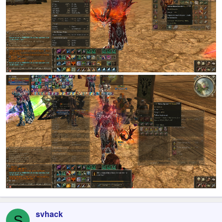
svhack
S