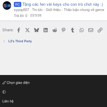
Tặng các fen vài keys cho con trò chơi này :)
PC
sypop557
Tin tức - Giới thiệu - Thảo luận chung về game
23/3/26
Trả lời
0
Facebook
X
Bluesky
LinkedIn
Reddit
Pinterest
Tumblr
WhatsApp
Email
Li
Share:
L2's Third Party
Chọn giao diện
Liên hệ