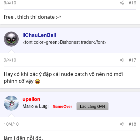
9/4/10
#16
free , thích thì donate :-*
IIChauLenBaII
<font color=green>Dishonest trader</font>
9/4/10
#17
Hay có khi bác ý đập cái nude patch vô nên nó mới
phình cỡ vậy
upsilon
Mario & Luigi
GameOver
Lão Làng GVN
10/4/10
#18
làm j đến nỗi đó.