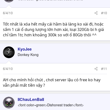
6/4/10
#10
Tốt nhất là xóa hết mấy cái hầm bà làng ko xài đi, hoặc
sắm 1 cái ổ dung lượng lớn hơn xài, loại 320Gb bi h giá
chỉ tầm 1tr, hơn khoảng 300k so với ổ 80Gb thôi ^^
KyoJee
Donkey Kong
6/4/10
#11
AH cho mình hỏi chút , chơi server lậu có free ko hay
vẫn phải mất tiền vậy ?
IIChauLenBaII
<font color=green>Dishonest trader</font>