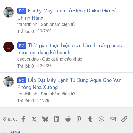
Đại Lý Máy Lạnh Tủ Đứng Daikin Giá Sỉ
PC
Chính Hãng
tranthibinh
Sản phẩm điện tử
29/7/26
Trả lời
0
Thời gian thực hiện nhà thầu thi công pccc
PC
C
trong nội dung kế hoạch
csevendap
Các quảng cáo khác
22/5/26
Trả lời
0
Lắp Đặt Máy Lạnh Tủ Đứng Aqua Cho Văn
PC
Phòng Nhà Xưởng
tranthibinh
Sản phẩm điện tử
3/7/26
Trả lời
0
Facebook
X
Bluesky
LinkedIn
Reddit
Pinterest
Tumblr
WhatsApp
Email
Li
Share:
AION