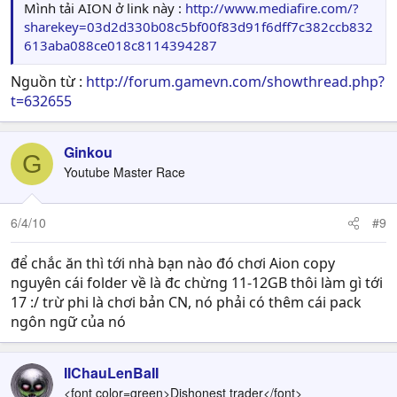
Mình tải AION ở link này :
http://www.mediafire.com/?
sharekey=03d2d330b08c5bf00f83d91f6dff7c382ccb832
613aba088ce018c8114394287
Nguồn từ :
http://forum.gamevn.com/showthread.php?
t=632655
Ginkou
G
Youtube Master Race
6/4/10
#9
để chắc ăn thì tới nhà bạn nào đó chơi Aion copy
nguyên cái folder về là đc chừng 11-12GB thôi làm gì tới
17 :/ trừ phi là chơi bản CN, nó phải có thêm cái pack
ngôn ngữ của nó
IIChauLenBaII
<font color=green>Dishonest trader</font>