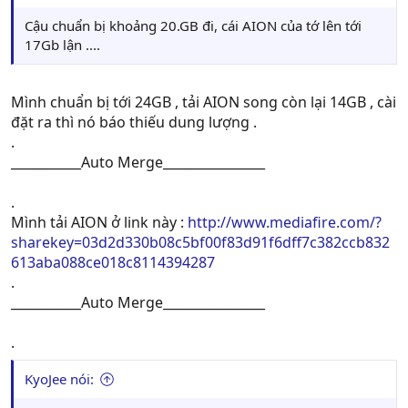
Cậu chuẩn bị khoảng 20.GB đi, cái AION của tớ lên tới
17Gb lận ....
Mình chuẩn bị tới 24GB , tải AION song còn lại 14GB , cài
đặt ra thì nó báo thiếu dung lượng .
.
___________Auto Merge________________
.
Mình tải AION ở link này :
http://www.mediafire.com/?
sharekey=03d2d330b08c5bf00f83d91f6dff7c382ccb832
613aba088ce018c8114394287
.
___________Auto Merge________________
.
KyoJee nói: