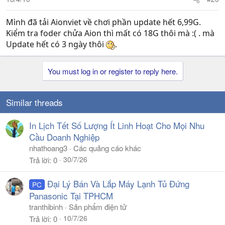
Mình đã tải Aionviet về chơi phần update hết 6,99G.
Kiểm tra foder chửa Aion thì mất có 18G thôi mà :( . mà
Update hết có 3 ngày thôi
.
You must log in or register to reply here.
Similar threads
In Lịch Tết Số Lượng Ít Linh Hoạt Cho Mọi Nhu
Cầu Doanh Nghiệp
nhathoang3
Các quảng cáo khác
30/7/26
Trả lời
0
Đại Lý Bán Và Lắp Máy Lạnh Tủ Đứng
PC
Panasonic Tại TPHCM
tranthibinh
Sản phẩm điện tử
10/7/26
Trả lời
0