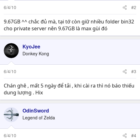
6/4/10
#2
9.67GB ^^ chắc đủ mà, tại tớ còn giữ nhiều folder bin32
cho private server nên 9.67GB là max gùi đó
KyoJee
Donkey Kong
6/4/10
#3
Chán ghê , mất 5 ngày để tải , khi cài ra thì nó báo thiếu
dung lượng . Hix
OdinSword
Legend of Zelda
6/4/10
#4