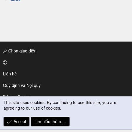
Chọn giao diện
Liên hệ
Quy định và Nội quy
Privacy Policy
This site uses cookies. By continuing to use this site, you are
agreeing to our use of cookies.
Trợ giúp
R
Accept
Tìm hiểu thêm.…
S