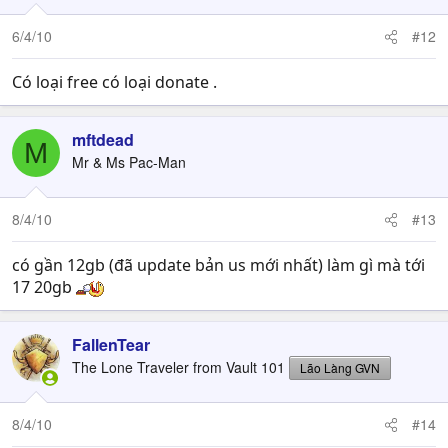
6/4/10
#12
Có loại free có loại donate .
mftdead
M
Mr & Ms Pac-Man
8/4/10
#13
có gần 12gb (đã update bản us mới nhất) làm gì mà tới
17 20gb
FallenTear
The Lone Traveler from Vault 101
Lão Làng GVN
8/4/10
#14