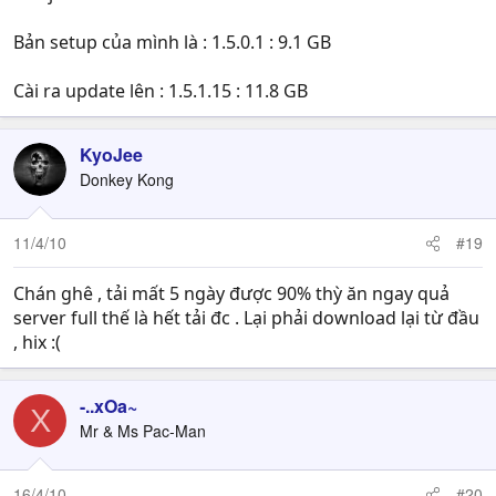
Bản setup của mình là : 1.5.0.1 : 9.1 GB
Cài ra update lên : 1.5.1.15 : 11.8 GB
KyoJee
Donkey Kong
11/4/10
#19
Chán ghê , tải mất 5 ngày được 90% thỳ ăn ngay quả
server full thế là hết tải đc . Lại phải download lại từ đầu
, hix :(
-..xOa~
X
Mr & Ms Pac-Man
16/4/10
#20