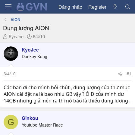
Đăng nhập
Register
AION
Dung lượng AION
T
N
KyoJee
6/4/10
h
g
r
à
KyoJee
e
y
Donkey Kong
a
g
d
ử
6/4/10
#1
s
i
t
a
Các ban ơi cho mình hỏi chút , dung lượng của thư mục
r
AION cài đặt ra là bao nhiu GB vậy ? Ổ D của mình dư
t
14GB nhưng giải nén ra thì nó báo là thiếu dung lượng .
e
r
Ginkou
G
Youtube Master Race