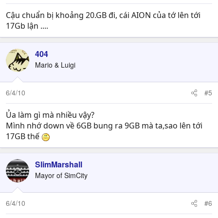
Cậu chuẩn bị khoảng 20.GB đi, cái AION của tớ lên tới
17Gb lận ....
404
Mario & Luigi
6/4/10
#5
Ủa làm gì mà nhiều vậy?
Mình nhớ down về 6GB bung ra 9GB mà ta,sao lên tới
17GB thế
SlimMarshall
Mayor of SimCity
6/4/10
#6