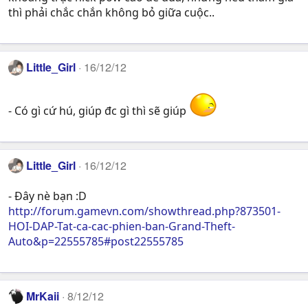
thì phải chắc chắn không bỏ giữa cuộc..
Little_Girl
16/12/12
- Có gì cứ hú, giúp đc gì thì sẽ giúp
Little_Girl
16/12/12
- Đây nè bạn :D
http://forum.gamevn.com/showthread.php?873501-
HOI-DAP-Tat-ca-cac-phien-ban-Grand-Theft-
Auto&p=22555785#post22555785
MrKaii
8/12/12