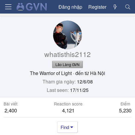
Đăng nhập
Register
whatisthis2112
Lão Làng GVN
The Warrior of Light
·
đến từ
Hà Nội
Tham gia ngày
12/6/08
Last seen
17/11/25
Bài viết
Reaction score
Điểm
2,400
4,121
5,230
Find