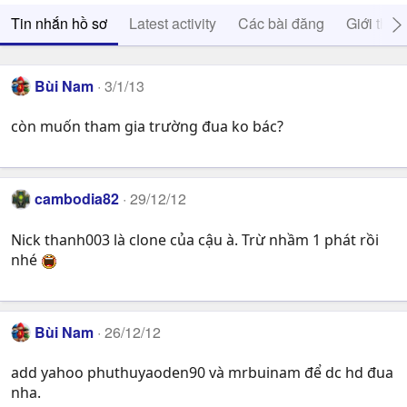
Tin nhắn hồ sơ
Latest activity
Các bài đăng
Giới thiệ
Bùi Nam
3/1/13
còn muốn tham gia trường đua ko bác?
cambodia82
29/12/12
Nick thanh003 là clone của cậu à. Trừ nhầm 1 phát rồi
nhé
Bùi Nam
26/12/12
add yahoo phuthuyaoden90 và mrbuinam để dc hd đua
nha.