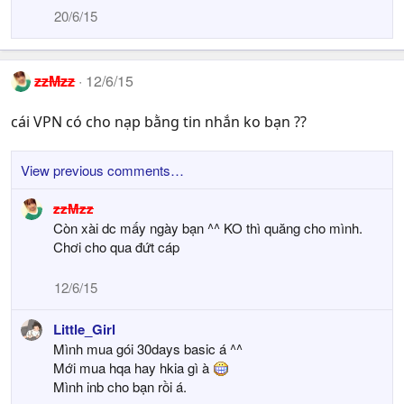
20/6/15
zzMzz
12/6/15
cái VPN có cho nạp bằng tin nhắn ko bạn ??
View previous comments…
zzMzz
Còn xài dc mấy ngày bạn ^^ KO thì quăng cho mình.
Chơi cho qua đứt cáp
12/6/15
Little_Girl
Mình mua gói 30days basic á ^^
Mới mua hqa hay hkia gì à
Mình inb cho bạn rồi á.