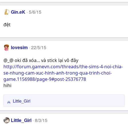
n
s
Gin.eK
5/6/15
:
đệt
lovesim
22/5/15
@_@ oki đã xóa... và stick lại vô đây
http://forum.gamevn.com/threads/the-sims-4-noi-chia-
se-nhung-cam-xuc-hinh-anh-trong-qua-trinh-choi-
game.1156988/page-9#post-25376778
hihi
Little_Girl
R
e
a
Little_Girl
8/3/15
c
t