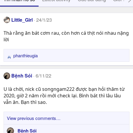
Little_Girl
24/1/23
Thà rằng ăn bát cơm rau, còn hơn cá thịt nói nhau nặng
lời
phanthieugia
R
e
a
Bệnh Sói
6/11/22
c
t
U là chời, nick cũ songngam222 được bạn hỏi thăm từ
i
2020, giờ 2 năm rồi mới check lại. Bình bát thì lâu lâu
o
n
vẫn ăn. Bạn thì sao.
s
:
View previous comments…
Bệnh Sói