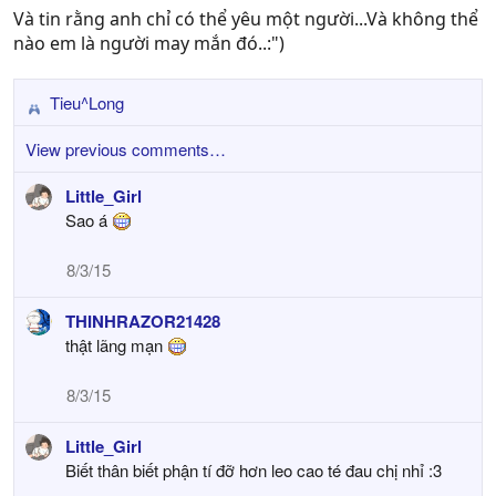
Và tin rằng anh chỉ có thể yêu một người...Và không thể
i
nào em là người may mắn đó..:")
o
n
s
Tieu^Long
R
:
e
View previous comments…
a
c
Little_Girl
t
Sao á
i
o
8/3/15
n
s
THINHRAZOR21428
:
thật lãng mạn
8/3/15
Little_Girl
Biết thân biết phận tí đỡ hơn leo cao té đau chị nhỉ :3