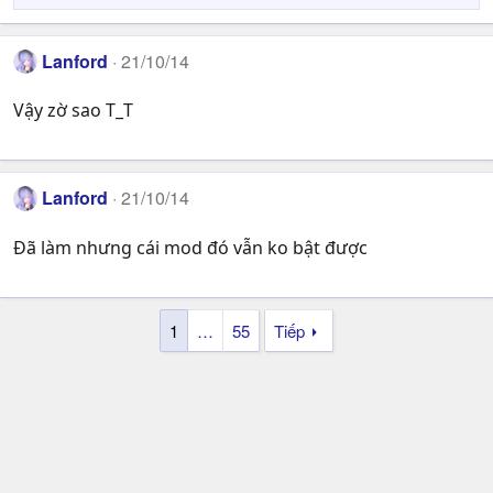
e
a
Lanford
21/10/14
c
t
Vậy zờ sao T_T
i
o
n
s
Lanford
21/10/14
:
Đã làm nhưng cái mod đó vẫn ko bật được
1
…
55
Tiếp