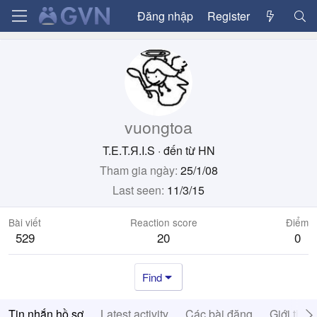
Đăng nhập
Register
vuongtoa
T.E.T.Я.I.S
·
đến từ
HN
Tham gia ngày
25/1/08
Last seen
11/3/15
Bài viết
Reaction score
Điểm
529
20
0
Find
Tin nhắn hồ sơ
Latest activity
Các bài đăng
Giới thiệ