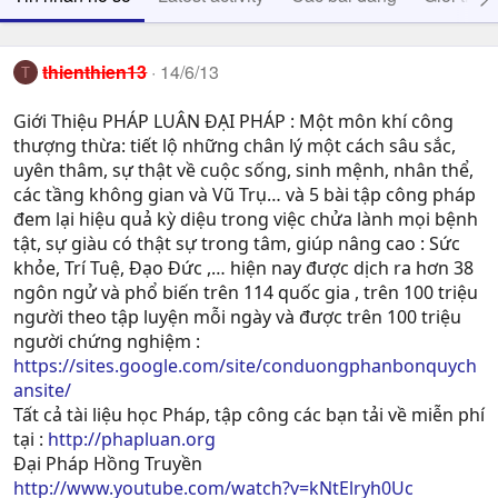
thienthien13
14/6/13
T
Giới Thiệu PHÁP LUÂN ĐẠI PHÁP : Một môn khí công
thượng thừa: tiết lộ những chân lý một cách sâu sắc,
uyên thâm, sự thật về cuộc sống, sinh mệnh, nhân thể,
các tầng không gian và Vũ Trụ… và 5 bài tập công pháp
đem lại hiệu quả kỳ diệu trong việc chửa lành mọi bệnh
tật, sự giàu có thật sự trong tâm, giúp nâng cao : Sức
khỏe, Trí Tuệ, Ðạo Ðức ,… hiện nay được dịch ra hơn 38
ngôn ngử và phổ biến trên 114 quốc gia , trên 100 triệu
người theo tập luyện mỗi ngày và được trên 100 triệu
người chứng nghiệm :
https://sites.google.com/site/conduongphanbonquych
ansite/
Tất cả tài liệu học Pháp, tập công các bạn tải về miễn phí
tại :
http://phapluan.org
Đại Pháp Hồng Truyền
http://www.youtube.com/watch?v=kNtElryh0Uc