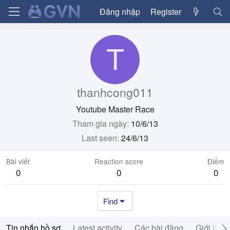
Đăng nhập
Register
T
thanhcong011
Youtube Master Race
Tham gia ngày
10/6/13
Last seen
24/6/13
Bài viết
Reaction score
Điểm
0
0
0
Find
Tin nhắn hồ sơ
Latest activity
Các bài đăng
Giới thiệ