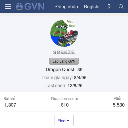
Đăng nhập
Register
seaaza
Lão Làng GVN
Dragon Quest
·
39
Tham gia ngày
8/4/06
Last seen
13/8/25
Bài viết
Reaction score
Điểm
1,307
610
5,530
Find