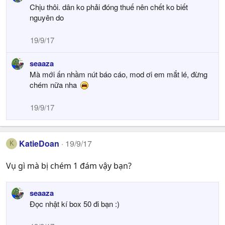
Chịu thôi. dân ko phải đóng thuế nên chết ko biết
nguyên do
19/9/17
seaaza
Mà mới ấn nhầm nút báo cáo, mod ơi em mắt lé, đừng
chém nữa nha
19/9/17
KatieDoan
19/9/17
K
Vụ gì mà bị chém 1 đám vậy bạn?
seaaza
Đọc nhật kí box 50 đi bạn :)