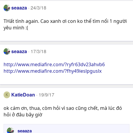
s
seaaza
:
24/3/18
THất tình again. Cao xanh ơi con ko thể tìm nổi 1 người
yêu mình :(
seaaza
17/3/18
http://www.mediafire.com/?ryfr63dv23ahvb6
http://www.mediafire.com/?fhy49ieslpguslx
KatieDoan
19/9/17
K
ok cám ơn, thua, còm hỏi vì sao cũng chết, mà lúc đó
hỏi ở đâu bây giờ
seaaza