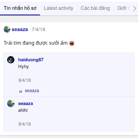
Tin nhắn hồ sơ
Latest activity
Các bài đăng
Giới thiệ
seaaza
7/4/18
Trái tim đang được sưởi ấm
haiduong87
Hyhy
8/4/18
seaaza
R
e
seaaza
a
ahihi
c
t
i
8/4/18
o
n