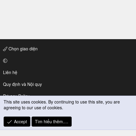
Chọn giao diện
Liên hệ
Quy định và Nội quy
Privacy Policy
This site uses cookies. By continuing to use this site, you are
agreeing to our use of cookies.
Trợ giúp
R
Accept
Tìm hiểu thêm.…
S
S