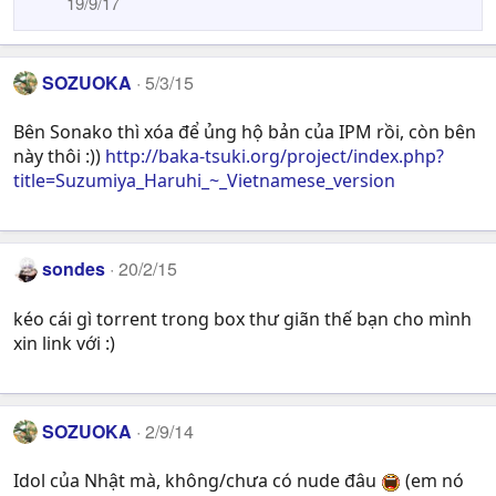
19/9/17
SOZUOKA
5/3/15
Bên Sonako thì xóa để ủng hộ bản của IPM rồi, còn bên
này thôi :))
http://baka-tsuki.org/project/index.php?
title=Suzumiya_Haruhi_~_Vietnamese_version
sondes
20/2/15
kéo cái gì torrent trong box thư giãn thế bạn cho mình
xin link với :)
SOZUOKA
2/9/14
Idol của Nhật mà, không/chưa có nude đâu
(em nó