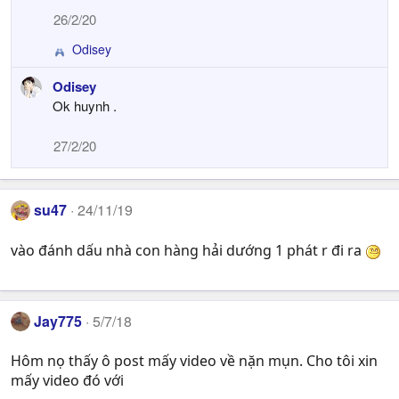
26/2/20
Odisey
R
e
Odisey
a
Ok huynh .
c
t
i
27/2/20
o
n
s
su47
:
24/11/19
vào đánh dấu nhà con hàng hải dướng 1 phát r đi ra
Jay775
5/7/18
Hôm nọ thấy ô post mấy video về nặn mụn. Cho tôi xin
mấy video đó với