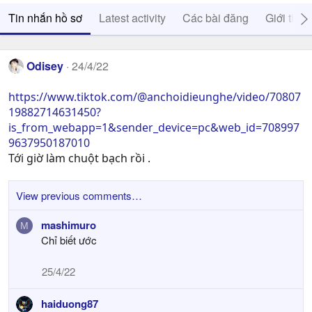
Tin nhắn hồ sơ
Latest activity
Các bài đăng
Giới thiệ
Odisey
24/4/22
https://www.tiktok.com/@anchoidieunghe/video/70807
19882714631450?
is_from_webapp=1&sender_device=pc&web_id=708997
9637950187010
Tới giờ làm chuột bạch rồi .
View previous comments…
mashimuro
M
Chỉ biết ước
25/4/22
haiduong87