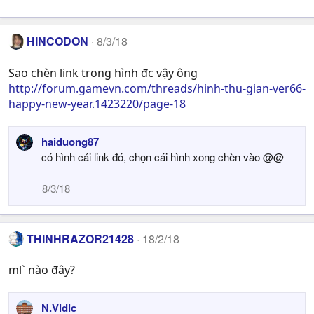
HINCODON
8/3/18
Sao chèn link trong hình đc vậy ông
http://forum.gamevn.com/threads/hinh-thu-gian-ver66-
happy-new-year.1423220/page-18
haiduong87
có hình cái link đó, chọn cái hình xong chèn vào @@
8/3/18
THINHRAZOR21428
18/2/18
ml` nào đây?
N.Vidic