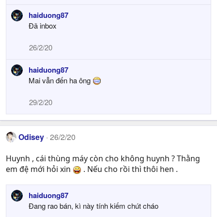
e
haiduong87
a
Đã inbox
c
t
i
26/2/20
o
n
haiduong87
s
Mai vẫn đến ha ông
:
29/2/20
Odisey
26/2/20
Huynh , cái thùng máy còn cho không huynh ? Thằng
em đệ mới hỏi xin
. Nếu cho rồi thì thôi hen .
haiduong87
Đang rao bán, kì này tính kiếm chút cháo