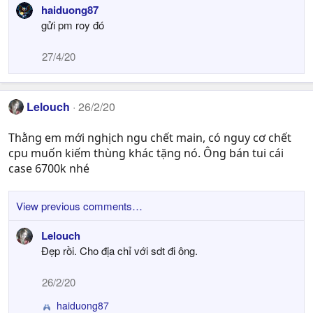
haiduong87
gửi pm roy đó
27/4/20
Lelouch
26/2/20
Thằng em mới nghịch ngu chết main, có nguy cơ chết
cpu muốn kiếm thùng khác tặng nó. Ông bán tui cái
case 6700k nhé
View previous comments…
Lelouch
Đẹp rồi. Cho địa chỉ với sdt đi ông.
26/2/20
haiduong87
R