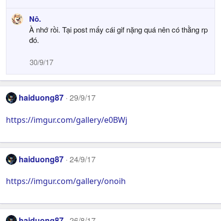
Nô.
À nhớ rồi. Tại post mấy cái gif nặng quá nên có thằng rp
đó.
30/9/17
haiduong87
29/9/17
https://imgur.com/gallery/e0BWj
haiduong87
24/9/17
https://imgur.com/gallery/onoih
haiduong87
26/8/17