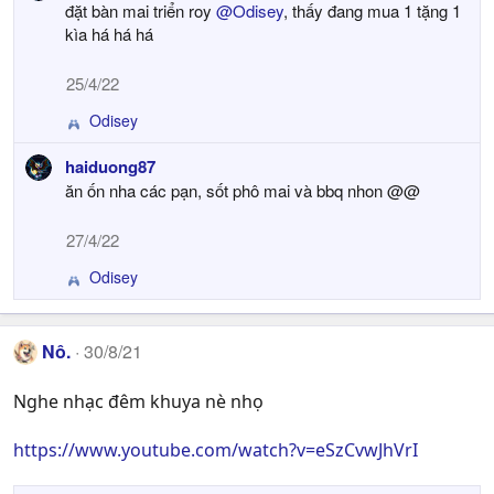
đặt bàn mai triển roy
@Odisey
, thấy đang mua 1 tặng 1
kìa há há há
25/4/22
Odisey
R
e
haiduong87
a
ăn ốn nha các pạn, sốt phô mai và bbq nhon @@
c
t
i
27/4/22
o
n
Odisey
R
s
e
:
a
c
Nô.
30/8/21
t
i
Nghe nhạc đêm khuya nè nhọ
o
n
https://www.youtube.com/watch?v=eSzCvwJhVrI
s
: