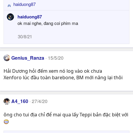
haiduong87
R
e
haiduong87
a
ok mai nghe, đang coi phim ma
c
t
30/8/21
i
o
n
s
Genius_Ranza
15/5/20
:
Hải Dương hỏi đếm xem nó log vào ok chưa
Xenforo lúc đầu toàn barebone, BM mới nâng lại thôi
A4_160
27/4/20
ông cho tui địa chỉ để mai qua lấy Teppi bản đặc biệt với