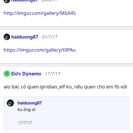
http://imgur.com/gallery/MbX4S
haiduong87
31/7/17
https://imgur.com/gallery/t0PAu
Đức Dynamo
17/7/17
Đ
alo bác có quen ipridian_elf ko, nếu quen cho em fb với
haiduong87
ko ông ơi
17/7/17