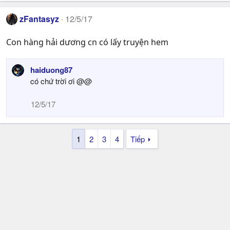
zFantasyz
12/5/17
Con hàng hải dương cn có lấy truyện hem
haiduong87
có chứ trời ơi @@
12/5/17
1
2
3
4
Tiếp