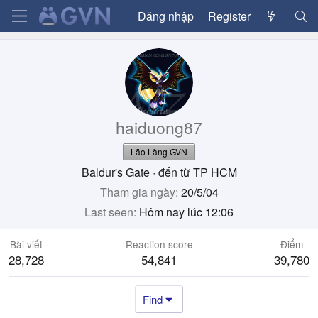
Đăng nhập
Register
haiduong87
Lão Làng GVN
Baldur's Gate
·
đến từ
TP HCM
Tham gia ngày
20/5/04
Last seen
Hôm nay lúc 12:06
Bài viết
Reaction score
Điểm
28,728
54,841
39,780
Find