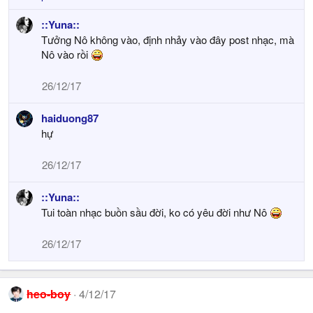
::Yuna::
Tưởng Nô không vào, định nhảy vào đây post nhạc, mà
Nô vào rồi
26/12/17
haiduong87
hự
26/12/17
::Yuna::
Tui toàn nhạc buồn sầu đời, ko có yêu đời như Nô
26/12/17
heo-boy
4/12/17