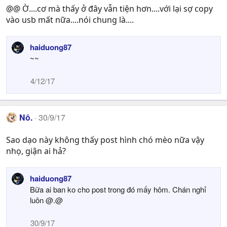
@@ Ờ....cơ mà thấy ở đây vẫn tiện hơn....với lại sợ copy
vào usb mất nữa....nói chung là....
haiduong87
~~
4/12/17
Nô.
30/9/17
Sao dạo này không thấy post hình chó mèo nữa vậy
nhọ, giận ai hả?
haiduong87
Bữa ai ban ko cho post trong đó mấy hôm. Chán nghỉ
luôn @.@
30/9/17