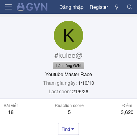
Đăng nhập
Register
K
#kulee@
Lão Làng GVN
Youtube Master Race
Tham gia ngày
1/10/10
Last seen
21/5/26
Bài viết
Reaction score
Điểm
18
5
3,620
Find